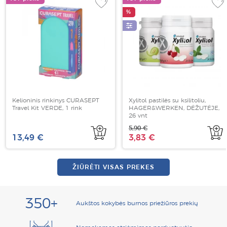
%
Kelioninis rinkinys CURASEPT
Xylitol pastilės su ksilitoliu,
Travel Kit VERDE, 1 rink
HAGER&WERKEN, DĖŽUTĖJE,
26 vnt
5,90 €
13,49 €
3,83 €
ŽIŪRĖTI VISAS PREKES
350+
Aukštos kokybės burnos priežiūros prekių