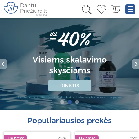
Populiariausios prekės
TOP prekė
TOP prekė