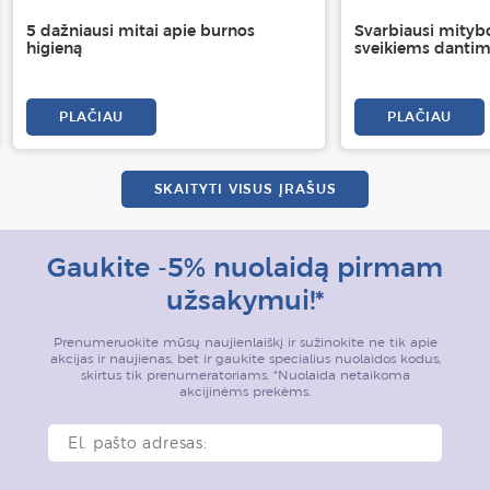
5 dažniausi mitai apie burnos
Svarbiausi mityb
higieną
sveikiems danti
PLAČIAU
PLAČIAU
SKAITYTI VISUS ĮRAŠUS
Gaukite -5% nuolaidą pirmam
užsakymui!*
Prenumeruokite mūsų naujienlaiškį ir sužinokite ne tik apie
akcijas ir naujienas, bet ir gaukite specialius nuolaidos kodus,
skirtus tik prenumeratoriams. *Nuolaida netaikoma
akcijinėms prekėms.