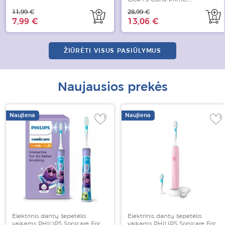
PreTreatment, 150 ml
11,99 €
28,99 €
7,99 €
13,06 €
ŽIŪRĖTI VISUS PASIŪLYMUS
Naujausios prekės
Naujiena
Naujiena
Elektrinis dantų šepetėlis
Elektrinis dantų šepetėlis
vaikams PHILIPS Sonicare For
vaikams PHILIPS Sonicare For