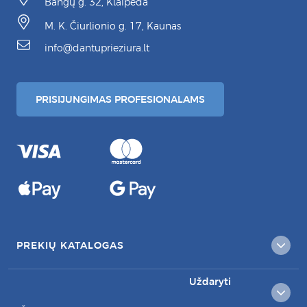
Bangų g. 32, Klaipėda
M. K. Čiurlionio g. 17, Kaunas
info@dantuprieziura.lt
PRISIJUNGIMAS PROFESIONALAMS
PREKIŲ KATALOGAS
Uždaryti
KLIENTAMS