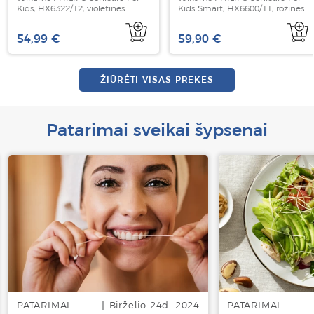
Kids, HX6322/12, violetinės
Kids Smart, HX6600/11, rožinės
spalvos, 1 vnt
spalvos, 1 vnt
54,99 €
59,90 €
ŽIŪRĖTI VISAS PREKES
Patarimai sveikai šypsenai
PATARIMAI
Birželio 24d. 2024
PATARIMAI