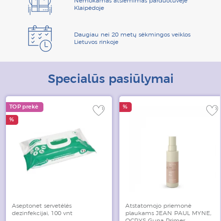
Nemokamas atsiėmimas parduotuvėje
Klaipėdoje
Daugiau nei 20 metų sėkmingos veiklos
Lietuvos rinkoje
Specialūs pasiūlymai
TOP prekė
%
%
Aseptonet servetėlės
Atstatomojo priemonė
dezinfekcijai, 100 vnt
plaukams JEAN PAUL MYNE,
OCRYS Guna Primer