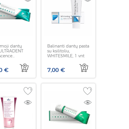
amoji dantų
Balinanti dantų pasta
 ULTRADENT
su ksilitoliu,
scence
WHITESMILE, 1 vnt
ivity, 133 g
0 €
7,00 €