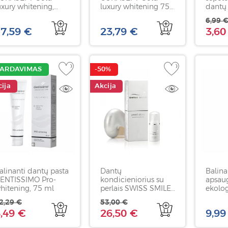
uxury whitening,
luxury whitening 75
dantų
5ml
ml ir dantų šepetėlis
SMILE
6,99 
+ KOSMETINĖ
ml
7,59 €
23,79 €
3,60
DOVANŲ!
PARDAVIMAS
-50%
ija
Akcija
alinanti dantų pasta
Dantų
Balinan
ENTISSIMO Pro-
kondicieniorius su
apsau
hitening, 75 ml
perlais SWISS SMILE
ekolo
Pearl Shine, 30 ml
pasta
2,29 €
53,00 €
BUCC
,49 €
26,50 €
9,99
Whiten
ml