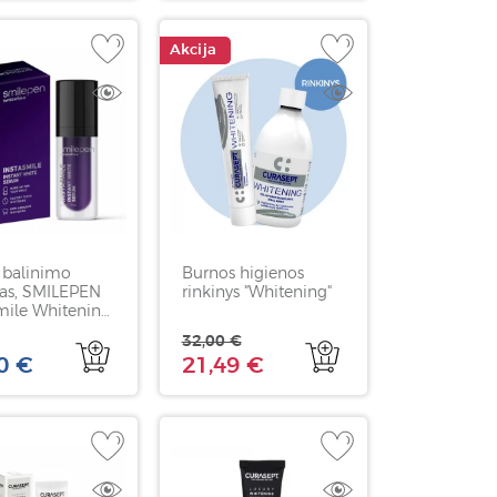
Akcija
 balinimo
Burnos higienos
as, SMILEPEN
rinkinys "Whitening"
mile Whitening
, 30 ml
32,00 €
0 €
21,49 €