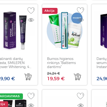
Akcija
alinanti dantų
Burnos higienos
Dantų
asta, SMILEPEN
rinkinys "Baltiems
serum
ower Whitening, 40
dantims"
Instas
Serum
24,24 €
9,90 €
19,59 €
24,9
PARDAVIMAS
ija