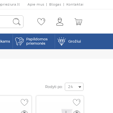
rieziura.lt
Apie mus
Blogas
Kontaktai
Papildomos
ikams
Grožiui
priemonės
Rodyti po:
24