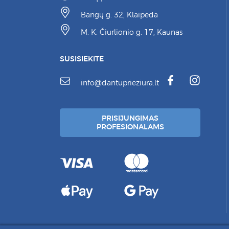
Bangų g. 32, Klaipėda
M. K. Čiurlionio g. 17, Kaunas
SUSISIEKITE
info@dantuprieziura.lt
PRISIJUNGIMAS
PROFESIONALAMS