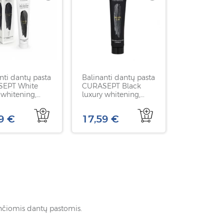
nti dantų pasta
Balinanti dantų pasta
EPT White
CURASEPT Black
 whitening,
luxury whitening,
75ml
9 €
17,59 €
ančiomis dantų pastomis.