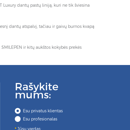
xury dantų pastų liniją, kuri ne tik šviesina
snį dantų atspalvį, tačiau ir gaivų burnos kvapą
 SMILEPEN ir kitų aukštos kokybės prekės
Rašykite
mums:
Esu privatus klientas
Esu profesionalas
Jūsų vardas: