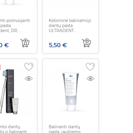
nti-poliruojanti
Kelioninė balinamoji
 pasta
dantų pasta
dent, DR.
ULTRADENT
 75 ml
Opalescence original,
28 g
0 €
5,50 €
ntis dantų
Balinanti dantų
is ir balinanti
pasta, jautriems