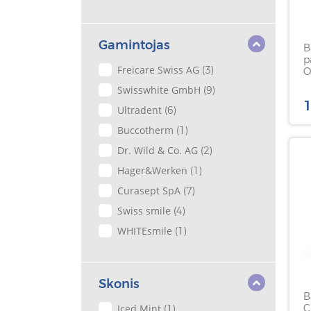
Gamintojas
B
p
Freicare Swiss AG
(3)
O
M
Swisswhite GmbH
(9)
1
1
Ultradent
(6)
Buccotherm
(1)
Dr. Wild & Co. AG
(2)
Hager&Werken
(1)
Curasept SpA
(7)
Swiss smile
(4)
WHITEsmile
(1)
Skonis
B
Iced Mint
C
(1)