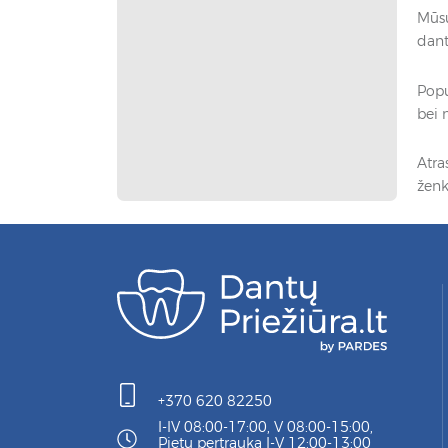
Mūsų
dant
Popu
bei 
Atra
ženk
+370 620 82250
I-IV 08:00-17:00, V 08:00-15:00,
Pietų pertrauka I-V 12:00-13:00