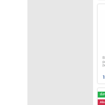
B
p
P
g
1
IŠ
Akc