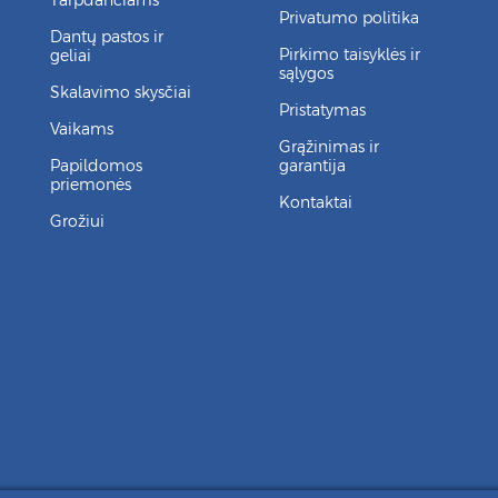
Tarpdančiams
Privatumo politika
Dantų pastos ir
Pirkimo taisyklės ir
geliai
sąlygos
Skalavimo skysčiai
Pristatymas
Vaikams
Grąžinimas ir
Papildomos
garantija
priemonės
Kontaktai
Grožiui