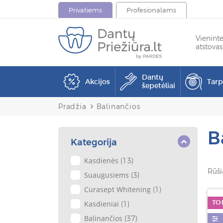
Privatiems
Profesionalams
Vienint
atstovas
Dantų
Akcijos
Tar
šepetėliai
Pradžia
Balinančios
B
Kategorija
Kasdienės
(13)
Rūši
Suaugusiems
(3)
Curasept Whitening
(1)
TO
Kasdieniai
(1)
Balinančios
(37)