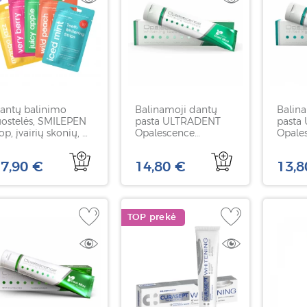
antų balinimo
Balinamoji dantų
Balin
uostelės, SMILEPEN
pasta ULTRADENT
pasta
op, įvairių skonių, 7
Opalescence
Opale
oros
Original, 133 g
Sensit
7,90 €
14,80 €
13,8
TOP prekė