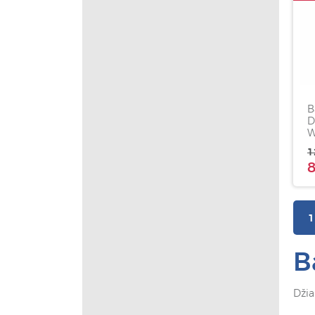
B
D
W
m
1
8
1
B
Džia