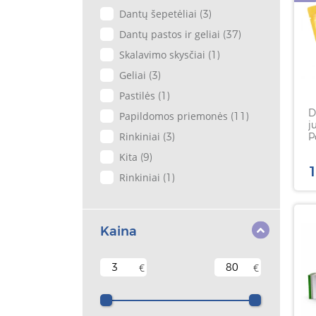
Dantų šepetėliai
(3)
Dantų pastos ir geliai
(37)
Skalavimo skysčiai
(1)
Geliai
(3)
Pastilės
(1)
D
Papildomos priemonės
(11)
j
Rinkiniai
P
(3)
p
Kita
(9)
1
Rinkiniai
(1)
Kaina
€
€