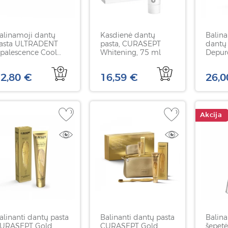
alinamoji dantų
Kasdienė dantų
Balina
asta ULTRADENT
pasta, CURASEPT
dantų
palescence Cool
Whitening, 75 ml
Depur
int with Fluoride,
WILD,
33 g
2,80 €
16,59 €
26,0
Akcija
alinanti dantų pasta
Balinanti dantų pasta
Balina
URASEPT Gold
CURASEPT Gold
šepetėl