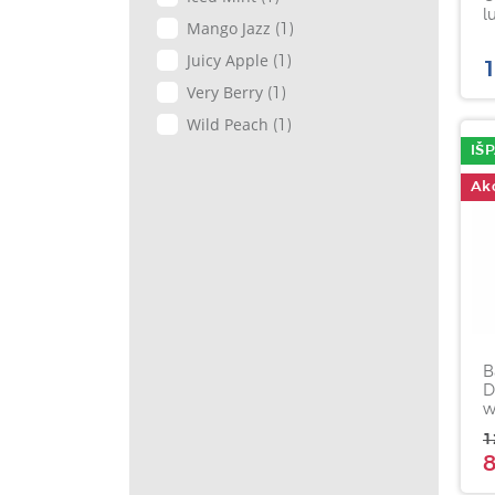
l
Mango Jazz
(1)
7
Juicy Apple
(1)
1
Very Berry
(1)
Wild Peach
(1)
IŠ
Akc
B
D
w
1
8