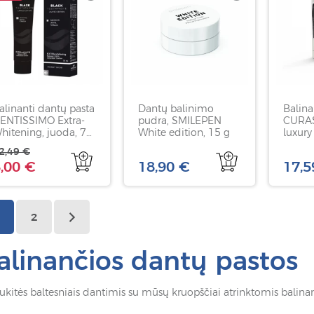
alinanti dantų pasta
Dantų balinimo
Balina
ENTISSIMO Extra-
pudra, SMILEPEN
CURAS
hitening, juoda, 75
White edition, 15 g
luxury
l
75ml
2,49 €
,00 €
18,90 €
17,5
2
alinančios dantų pastos
ukitės baltesniais dantimis su mūsų kruopščiai atrinktomis balin