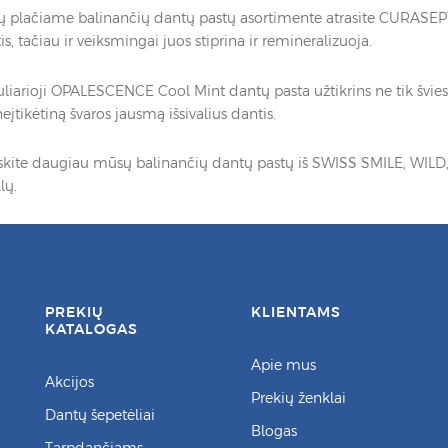
 plačiame balinančių dantų pastų asortimente atrasite CURASEPT Lu
is, tačiau ir veiksmingai juos stiprina ir remineralizuoja.
liarioji OPALESCENCE Cool Mint dantų pasta užtikrins ne tik šviese
neįtikėtiną švaros jausmą išsivalius dantis.
skite daugiau mūsų balinančių dantų pastų iš SWISS SMILE, WILD,
lų.
PREKIŲ
KLIENTAMS
KATALOGAS
Apie mus
Akcijos
Prekių ženklai
Dantų šepetėliai
Blogas