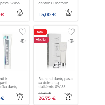
 pasta SWISS
dantims Emoform
 Snow White, 5
Diamond, DR. WILD,
€
75 ml
 €
15,00 €
-50%
Akcija
ti ir
Balinanti dantų pasta
ganti
su deimantų
giška dantų
dulkėmis, SWISS
 su 1450ppm
SMILE Diamond
53,49 €
OTHERM
Glow, 75ml
 €
26,75 €
ing & Care, 75