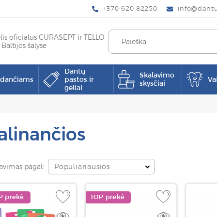
+370 620 82250
info@dantup
elis oficialus CURASEPT ir TELLO
 Baltijos šalyse
Dantų
Skalavimo
pdančiams
pastos ir
Va
skysčiai
geliai
alinančios
avimas pagal:
Populiariausios
P prekė
TOP prekė