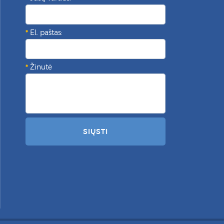
El. paštas:
Žinutė
SIŲSTI