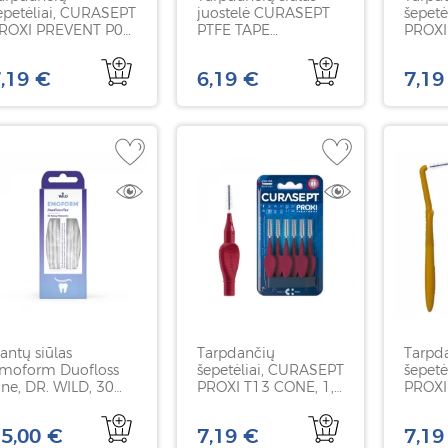
epetėliai, CURASEPT
juostelė CURASEPT
šepet
ROXI PREVENT P07,
PTFE TAPE
PROXI
,7 mm, 5 vnt
impregnuotas
6 vnt
chlorheksidinu, 35 m
,19 €
6,19 €
7,19
antų siūlas
Tarpdančių
Tarpd
moform Duofloss
šepetėliai, CURASEPT
šepet
ine, DR. WILD, 30
PROXI T13 CONE, 1,3
PROXI
nt
mm, konuso formos
mm, k
6 vnt
5 vnt
5,00 €
7,19 €
7,19