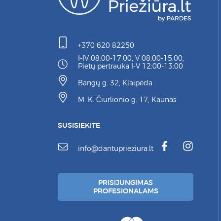
+370 620 82250
I-IV 08:00-17:00, V 08:00-15:00,
Pietų pertrauka I-V 12:00-13:00
Bangų g. 32, Klaipėda
M. K. Čiurlionio g. 17, Kaunas
SUSISIEKITE
info@dantuprieziura.lt
PRISIJUNGIMAS
PROFESIONALAMS