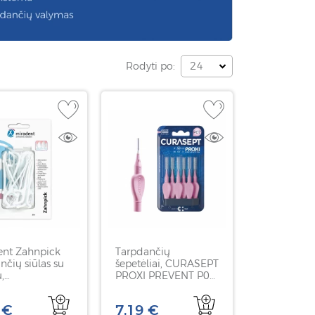
Rodyti po:
24
ent Zahnpick
Tarpdančių
nčių siūlas su
šepetėliai, CURASEPT
,
PROXI PREVENT P07,
R&WERKEN,
0,7 mm, 6 vnt
 €
7,19 €