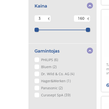
Kaina
€
€
Gamintojas
PHILIPS
(6)
T
Bluem
(2)
m
i
Dr. Wild & Co. AG
(4)
c
Hager&Werken
(1)
C
6
Panasonic
(2)
Curasept SpA
(39)