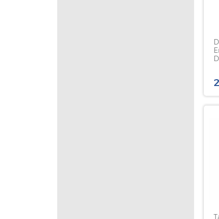
D
E
D
2
T