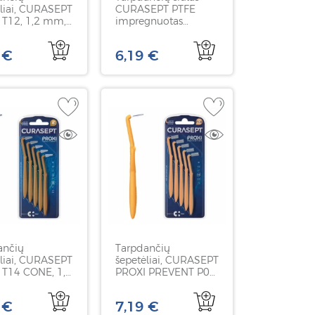
ėliai, CURASEPT
CURASEPT PTFE
 T12, 1,2 mm,
impregnuotas
chlorheksidinu, mėtų
skonio, 35 m
 €
6,19 €
ančių
Tarpdančių
ėliai, CURASEPT
šepetėliai, CURASEPT
 T14 CONE, 1,4
PROXI PREVENT P08,
onuso formos,
0,8 mm, 5 vnt
 €
7,19 €