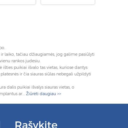
bo.
ir laiko, tačiau džiaugiamės, jog galime pasiūlyti
vienu rankos judesiu.
šties puikiai išvalo tas vietas, kuriose dantys
platesnės ir čia siauras siūlas nebegali užpildyti
ra dalis puikiai išvalys siauras vietas, o
mplantus ar...
Žiūrėti daugiau
>>
Rašykite