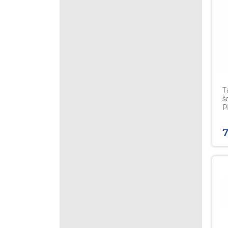
T
š
P
0
7