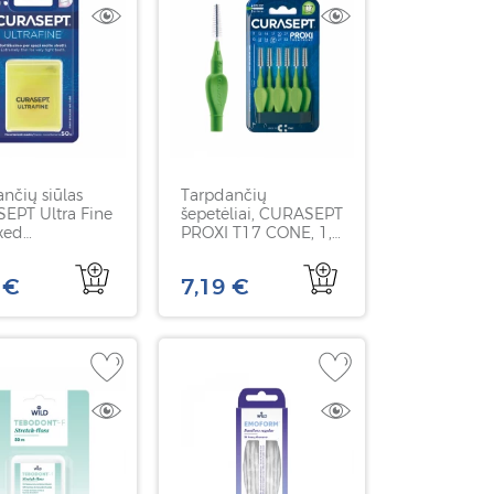
nčių siūlas
Tarpdančių
EPT Ultra Fine
šepetėliai, CURASEPT
xed
PROXI T17 CONE, 1,7
gnuotas
mm, konuso formos,
eksidinu, 50 m
6 vnt
 €
7,19 €