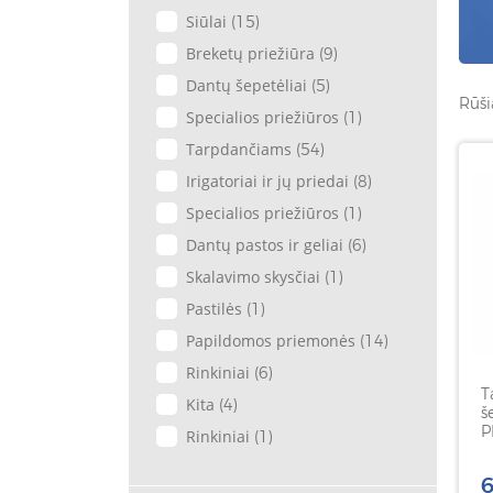
Siūlai
(15)
Breketų priežiūra
(9)
Dantų šepetėliai
(5)
Rūši
Specialios priežiūros
(1)
Tarpdančiams
(54)
Irigatoriai ir jų priedai
(8)
Specialios priežiūros
(1)
Dantų pastos ir geliai
(6)
Skalavimo skysčiai
(1)
Pastilės
(1)
Papildomos priemonės
(14)
Rinkiniai
(6)
T
Kita
(4)
š
P
Rinkiniai
(1)
v
6