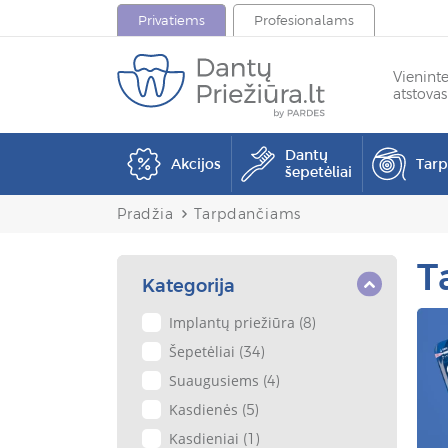
Privatiems
Profesionalams
Vienint
atstovas
Dantų
Akcijos
Tar
šepetėliai
Pradžia
Tarpdančiams
T
Kategorija
Implantų priežiūra
(8)
Šepetėliai
(34)
Suaugusiems
(4)
Kasdienės
(5)
Kasdieniai
(1)