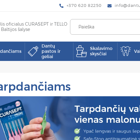
+370 620 82250
info@dantup
elis oficialus CURASEPT ir TELLO
 Baltijos šalyse
Dantų
Skalavimo
pdančiams
pastos ir
Va
skysčiai
geliai
arpdančiams