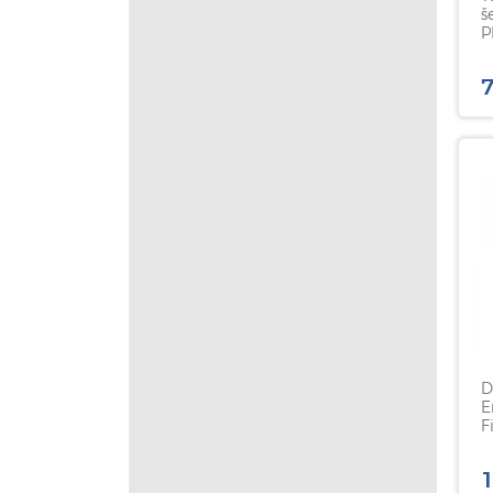
š
P
0
7
D
E
F
v
1