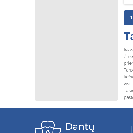
1
T
Išsiv
Žino
prie
Tarp
lieč
viso
Toki
past