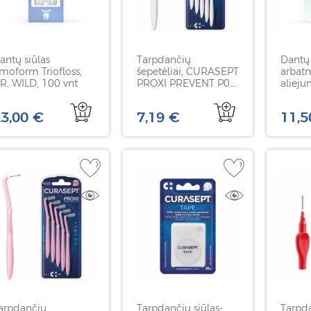
antų siūlas
Tarpdančių
Dantų 
moform Triofloss,
šepetėliai, CURASEPT
arbat
R. WILD, 100 vnt
PROXI PREVENT P06,
alieju
0,6 mm, 5 vnt
DR. W
3,00 €
7,19 €
11,5
arpdančių
Tarpdančių siūlas-
Tarpd