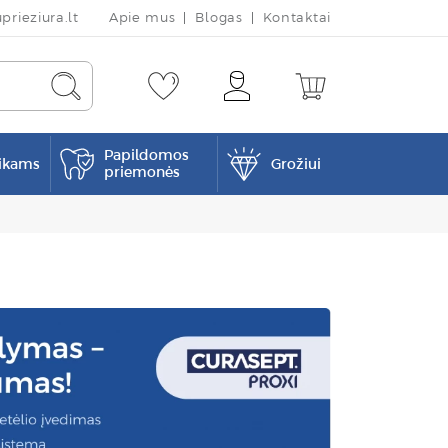
rieziura.lt
Apie mus
Blogas
Kontaktai
Papildomos
ikams
Grožiui
priemonės