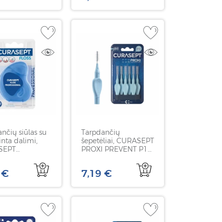
nčių siūlas su
Tarpdančių
inta dalimi,
šepetėliai, CURASEPT
SEPT
PROXI PREVENT P11,
sional, 50 vnt.
1,1 mm, 6 vnt
 €
7,19 €