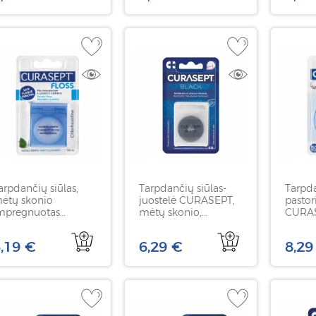
arpdančių siūlas,
Tarpdančių siūlas-
Tarpda
ėtų skonio
juostelė CURASEPT,
pastor
mpregnuotas
mėtų skonio,
CURA
hlorheksidinu,
impregnuotas
Profes
URASEPT, 50 m
chlorheksidinu, 50 m
,19 €
6,29 €
8,29