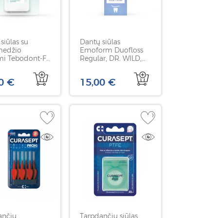
siūlas su
Dantų siūlas
medžio
Emoform Duofloss
mi Tebodont-F,
Regular, DR. WILD,
ILD, 50 m
30 vnt
0 €
15,00 €
ančių
Tarpdančių siūlas