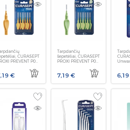
arpdančių
Tarpdančių
Tarpda
epetėliai, CURASEPT
šepetėliai, CURASEPT
CURAS
ROXI PREVENT P08,
PROXI PREVENT P09,
Unwa
,8 mm, 6 vnt
0,9 mm, 6 vnt
impre
chlorh
,19 €
7,19 €
6,19