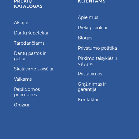
PREKIŲ
KLIENTAMS
KATALOGAS
Apie mus
Akcijos
Prekių ženklai
Dantų šepetėliai
Blogas
Tarpdančiams
Privatumo politika
Dantų pastos ir
Pirkimo taisyklės ir
geliai
sąlygos
Skalavimo skysčiai
Pristatymas
Vaikams
Grąžinimas ir
Papildomos
garantija
priemonės
Kontaktai
Grožiui