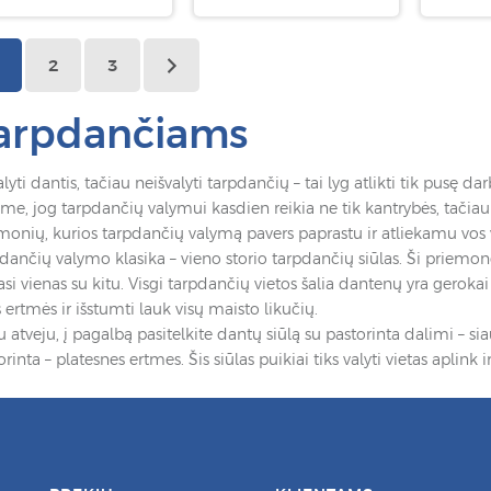
2
3
arpdančiams
alyti dantis, tačiau neišvalyti tarpdančių – tai lyg atlikti tik pusę dar
me, jog tarpdančių valymui kasdien reikia ne tik kantrybės, tačiau 
monių, kurios tarpdančių valymą pavers paprastu ir atliekamu vos 
dančių valymo klasika – vieno storio tarpdančių siūlas. Ši priemonė i
iasi vienas su kitu. Visgi tarpdančių vietos šalia dantenų yra gerokai 
s ertmės ir išstumti lauk visų maisto likučių.
u atveju, į pagalbą pasitelkite dantų siūlą su pastorinta dalimi – siau
orinta – platesnes ertmes. Šis siūlas puikiai tiks valyti vietas aplink i