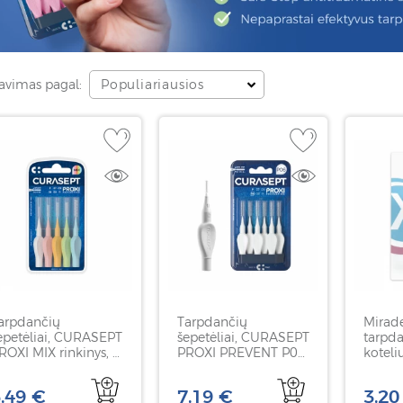
avimas pagal:
Populiariausios
arpdančių
Tarpdančių
Mirad
epetėliai, CURASEPT
šepetėliai, CURASEPT
tarpda
ROXI MIX rinkinys, 5
PROXI PREVENT P06,
koteliu
nt
0,6 mm, 6 vnt
HAGE
30 vnt
,49 €
7,19 €
3,20