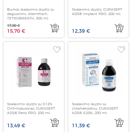
Burnos skalavimo skystis su
Skalavimo skystis, CURASEPT
deguonimi, Atemfrisch,
ADS® Implant PRO, 200 ml
TETROBREATH, 500 ml
17,90 €
15,70 €
12,39 €
Skalavimo skystis su 0.12%
Skalavimo skystis su
CHX+hialuronas, CURASEPT
chlorheksidinu, CURASEPT
ADS® Perio PRO, 200 ml
ADS® 0,20%, 200 ml
13,49 €
11,39 €