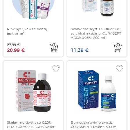
Rinkinys "Įveikite dantų
Skalavimo skystis su fluoru ir
jautrumą"
su chlorheksidinu, CURASEPT
ADS® 0,05%, 200 ml
27,99 €
20,99 €
11,39 €
Skalavimo skystis su 0,20%
Burnos skalavimo skystis,
CHX, CURASEPT ADS Relief
CURASEPT Prevent, 300 ml