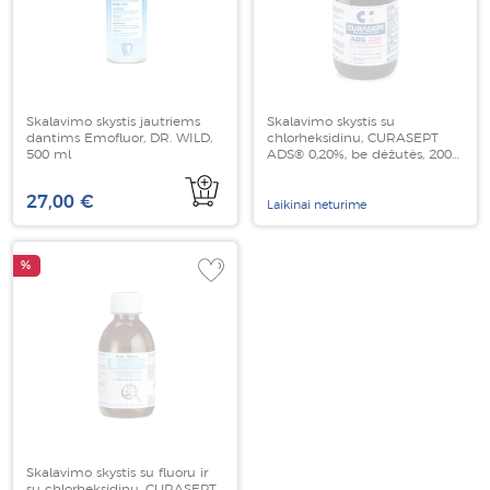
Skalavimo skystis jautriems
Skalavimo skystis su
dantims Emofluor, DR. WILD,
chlorheksidinu, CURASEPT
500 ml
ADS® 0,20%, be dėžutės, 200
ml
27,00 €
Laikinai neturime
%
Skalavimo skystis su fluoru ir
su chlorheksidinu, CURASEPT