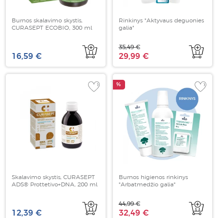
Burnos skalavimo skystis,
Rinkinys "Aktyvaus deguonies
CURASEPT ECOBIO, 300 ml
galia"
35,49 €
16,59 €
29,99 €
%
Skalavimo skystis, CURASEPT
Burnos higienos rinkinys
ADS® Prottetivo+DNA, 200 ml
"Arbatmedžio galia"
44,99 €
12,39 €
32,49 €