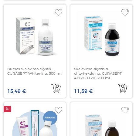
Burnos skalavimo skystis,
Skalavimo skystis su
CURASEPT Whitening, 300 ml
chlorheksidinu, CURASEPT
ADS® 0,12%, 200 ml
15,49 €
11,39 €
%