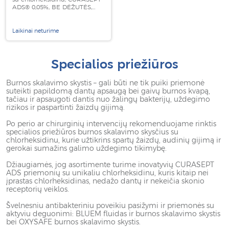
ADS® 0,05%, BE DĖŽUTĖS,
200 ml
Laikinai neturime
Specialios priežiūros
Burnos skalavimo skystis – gali būti ne tik puiki priemonė
suteikti papildomą dantų apsaugą bei gaivų burnos kvapą,
tačiau ir apsaugoti dantis nuo žalingų bakterijų, uždegimo
rizikos ir paspartinti žaizdų gijimą.
Po perio ar chirurginių intervencijų rekomenduojame rinktis
specialios priežiūros burnos skalavimo skysčius su
chlorheksidinu, kurie užtikrins spartų žaizdų, audinių gijimą ir
gerokai sumažins galimo uždegimo tikimybę.
Džiaugiamės, jog asortimente turime inovatyvių CURASEPT
ADS priemonių su unikaliu chlorheksidinu, kuris kitaip nei
įprastas chlorheksidinas, nedažo dantų ir nekeičia skonio
receptorių veiklos.
Švelnesniu antibakteriniu poveikiu pasižymi ir priemonės su
aktyviu deguonimi: BLUEM fluidas ir burnos skalavimo skystis
bei OXYSAFE burnos skalavimo skystis.