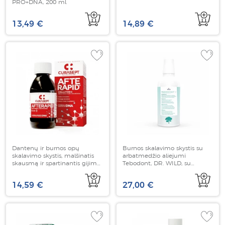
PRO+DNA, 200 ml
13,49 €
14,89 €
Dantenų ir burnos opų
Burnos skalavimo skystis su
skalavimo skystis, malšinatis
arbatmedžio aliejumi
skausmą ir spartinantis gijimą,
Tebodont, DR. WILD, su
CURASEPT AfteRapid+ DNA ,
fluoridu, 500 ml
125 ml
14,59 €
27,00 €