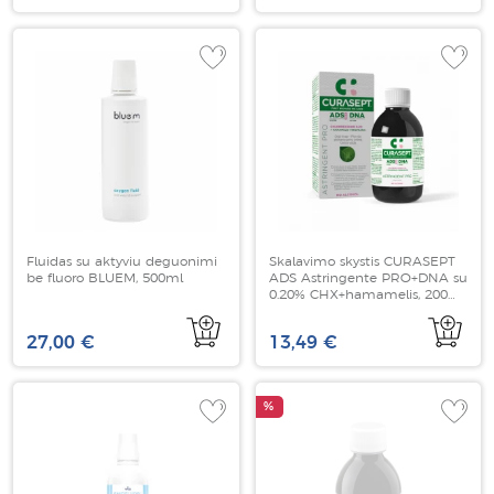
Fluidas su aktyviu deguonimi
Skalavimo skystis CURASEPT
be fluoro BLUEM, 500ml
ADS Astringente PRO+DNA su
0.20% CHX+hamamelis, 200
ml
27,00 €
13,49 €
%