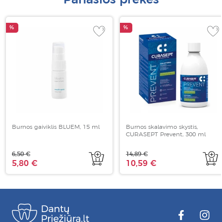
%
%
Burnos gaiviklis BLUEM, 15 ml
Burnos skalavimo skystis,
CURASEPT Prevent, 300 ml
6,50 €
14,89 €
5,80 €
10,59 €