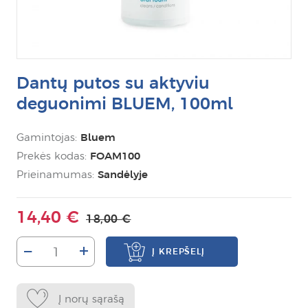
Dantų putos su aktyviu
deguonimi BLUEM, 100ml
Gamintojas:
Bluem
Prekės kodas:
FOAM100
Prieinamumas:
Sandėlyje
14,40 €
18,00 €
–
+
Į KREPŠELĮ
Į norų sąrašą