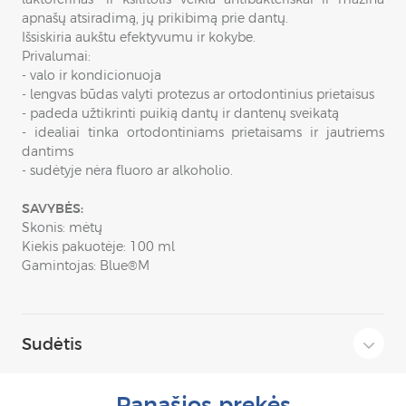
apnašų atsiradimą, jų prikibimą prie dantų.
Išsiskiria aukštu efektyvumu ir kokybe.
Privalumai:
- valo ir kondicionuoja
- lengvas būdas valyti protezus ar ortodontinius prietaisus
- padeda užtikrinti puikią dantų ir dantenų sveikatą
- idealiai tinka ortodontiniams prietaisams ir jautriems
dantims
- sudėtyje nėra fluoro ar alkoholio.
SAVYBĖS:
Skonis: mėtų
Kiekis pakuotėje: 100 ml
Gamintojas: Blue®M
Sudėtis
Panašios prekės