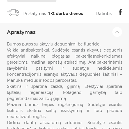
Dalintis:
Pristatymas:
1-2 darbo dienos
Aprašymas
Burnos putos su aktyviu deguonimi be fluorido.
Veikia antibakteriškai. Sudėtyje esantis aktyvus deguonis
efektyviai naikina blogąsias bakterijasnekenkdamas
gerosioms, mažina apnašų atsiradimą. Antibakterinėmis
savybėmis pasižymi ir sudėtyje nedidelėmis
koncentracijomis esantys aktyvaus deguonies šaltiniai –
Manuka medus ir sodos perboratas.
Skatina ir spartina žaizdų gijimą. Efektyviai spartina
ląstelių regeneraciją, kolageno gamybą taip
pagreitindamas žaizdų gijimą.
Mažina burnos terpės rūgštingumą. Sudėtyje esantis
ksilitolis skatina seilių išsiskyrimą ir taip padeda
neutralizuoti rūgštis.
Didina dantų atsparumą ėduoniui. Sudėtyje esantis
laktoferinas* ir ksilitolis veikia antibakteriškai ir mažina