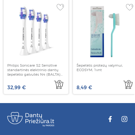
Philips Sonicare S2 Sensitive
Šepetėlis protezų valymui,
standartinės elektrinio dantų
ECOSYM, 1vnt
šepetėlio galvutės N4 (BALTA)
HX6054/87
32,99 €
8,49 €