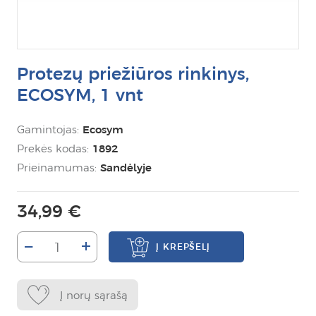
Protezų priežiūros rinkinys,
ECOSYM, 1 vnt
Gamintojas:
Ecosym
Prekės kodas:
1892
Prieinamumas:
Sandėlyje
34,99 €
–
+
Į KREPŠELĮ
Į norų sąrašą