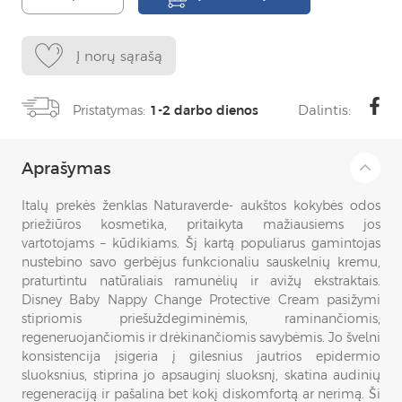
Į norų sąrašą
Dalintis:
Pristatymas:
1-2 darbo dienos
Aprašymas
Italų prekės ženklas Naturaverde- aukštos kokybės odos
priežiūros kosmetika, pritaikyta mažiausiems jos
vartotojams – kūdikiams. Šį kartą populiarus gamintojas
nustebino savo gerbėjus funkcionaliu sauskelnių kremu,
praturtintu natūraliais ramunėlių ir avižų ekstraktais.
Disney Baby Nappy Change Protective Cream pasižymi
stipriomis priešuždegiminėmis, raminančiomis,
regeneruojančiomis ir drėkinančiomis savybėmis. Jo švelni
konsistencija įsigeria į gilesnius jautrios epidermio
sluoksnius, stiprina jo apsauginį sluoksnį, skatina audinių
regeneraciją ir pašalina bet kokį diskomfortą ar nerimą. Ši