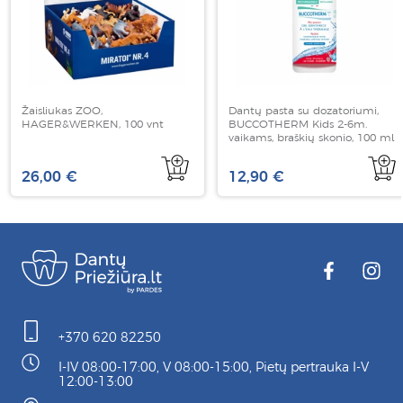
Žaisliukas ZOO,
Dantų pasta su dozatoriumi,
HAGER&WERKEN, 100 vnt
BUCCOTHERM Kids 2-6m.
vaikams, braškių skonio, 100 ml
26,00 €
12,90 €
+370 620 82250
I-IV 08:00-17:00, V 08:00-15:00, Pietų pertrauka I-V
12:00-13:00