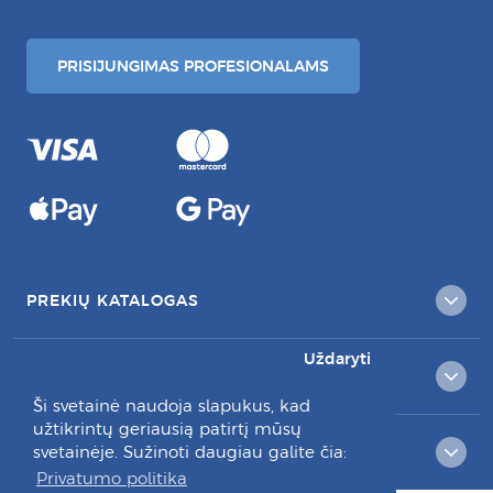
PRISIJUNGIMAS PROFESIONALAMS
PREKIŲ KATALOGAS
Uždaryti
KLIENTAMS
Ši svetainė naudoja slapukus, kad
užtikrintų geriausią patirtį mūsų
svetainėje. Sužinoti daugiau galite čia:
RAŠYKITE MUMS:
Privatumo politika