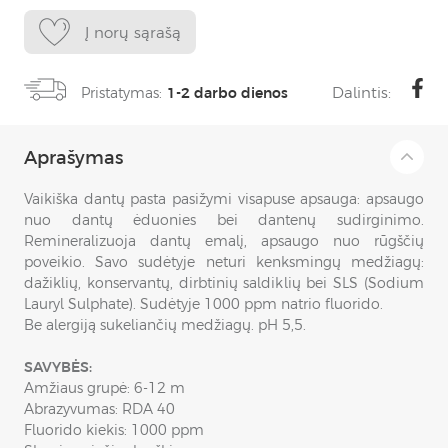
Į norų sąrašą
Dalintis:
Pristatymas:
1-2 darbo dienos
Aprašymas
Vaikiška dantų pasta pasižymi visapuse apsauga: apsaugo
nuo dantų ėduonies bei dantenų sudirginimo.
Remineralizuoja dantų emalį, apsaugo nuo rūgščių
poveikio. Savo sudėtyje neturi kenksmingų medžiagų:
dažiklių, konservantų, dirbtinių saldiklių bei SLS (Sodium
Lauryl Sulphate). Sudėtyje 1000 ppm natrio fluorido.
Be alergiją sukeliančių medžiagų. pH 5,5.
SAVYBĖS:
Amžiaus grupė: 6-12 m
Abrazyvumas: RDA 40
Fluorido kiekis: 1000 ppm