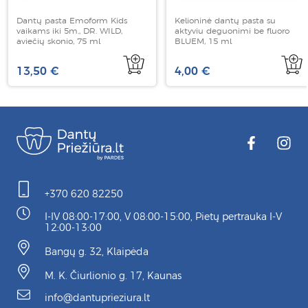
Dantų pasta Emoform Kids
Kelioninė dantų pasta su
vaikams iki 5m., DR. WILD,
aktyviu deguonimi be fluoro
aviečių skonio, 75 ml
BLUEM, 15 ml
13,50 €
4,00 €
+370 620 82250
I-IV 08:00-17:00, V 08:00-15:00, Pietų pertrauka I-V
12:00-13:00
Bangų g. 32, Klaipėda
M. K. Čiurlionio g. 17, Kaunas
info@dantuprieziura.lt