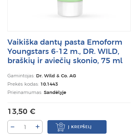
Vaikiška dantų pasta Emoform
Youngstars 6-12 m., DR. WILD,
braškių ir aviečių skonio, 75 ml
Gamintojas:
Dr. Wild & Co. AG
Prekės kodas:
10.1443
Prieinamumas:
Sandėlyje
13,50 €
–
+
Į KREPŠELĮ