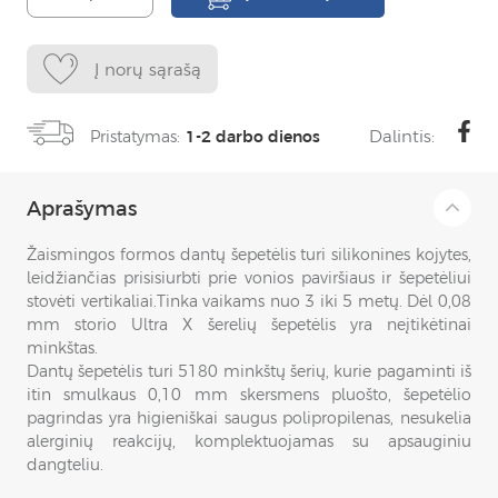
Į norų sąrašą
Dalintis:
Pristatymas:
1-2 darbo dienos
Aprašymas
Žaismingos formos dantų šepetėlis turi silikonines kojytes,
leidžiančias prisisiurbti prie vonios paviršiaus ir šepetėliui
stovėti vertikaliai.Tinka vaikams nuo 3 iki 5 metų. Dėl 0,08
mm storio Ultra X šerelių šepetėlis yra neįtikėtinai
minkštas.
Dantų šepetėlis turi 5180 minkštų šerių, kurie pagaminti iš
itin smulkaus 0,10 mm skersmens pluošto, šepetėlio
pagrindas yra higieniškai saugus polipropilenas, nesukelia
alerginių reakcijų, komplektuojamas su apsauginiu
dangteliu.