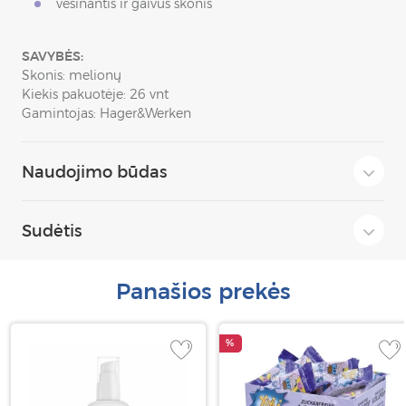
vėsinantis ir gaivus skonis
SAVYBĖS:
Skonis: melionų
Kiekis pakuotėje: 26 vnt
Gamintojas: Hager&Werken
Naudojimo būdas
Sudėtis
Panašios prekės
%