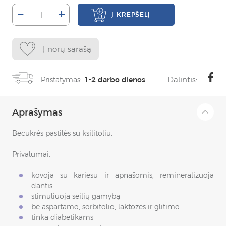
–
+
Į KREPŠELĮ
Į norų sąrašą
Dalintis:
Pristatymas:
1-2 darbo dienos
Aprašymas
Becukrės pastilės su ksilitoliu.
Privalumai:
kovoja su kariesu ir apnašomis, remineralizuoja
dantis
stimuliuoja seilių gamybą
be aspartamo, sorbitolio, laktozės ir glitimo
tinka diabetikams