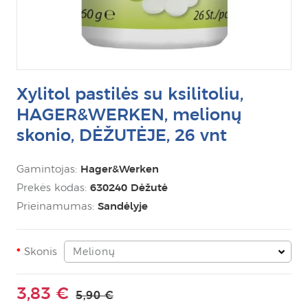
Xylitol pastilės su ksilitoliu,
HAGER&WERKEN, melionų
skonio, DĖŽUTĖJE, 26 vnt
Gamintojas:
Hager&Werken
Prekės kodas:
630240 Dėžutė
Prieinamumas:
Sandėlyje
Skonis
Melionų
3,83 €
5,90 €