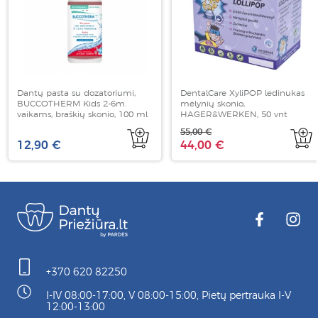
Dantų pasta su dozatoriumi,
DentalCare XyliPOP ledinukas
BUCCOTHERM Kids 2-6m.
mėlynių skonio,
vaikams, braškių skonio, 100 ml
HAGER&WERKEN, 50 vnt
55,00 €
12,90 €
44,00 €
+370 620 82250
I-IV 08:00-17:00, V 08:00-15:00, Pietų pertrauka I-V
12:00-13:00