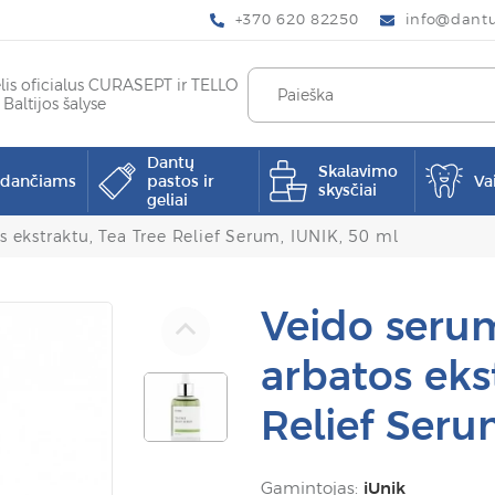
+370 620 82250
info@dantup
elis oficialus CURASEPT ir TELLO
 Baltijos šalyse
Dantų
Skalavimo
pdančiams
pastos ir
Va
skysčiai
geliai
s ekstraktu, Tea Tree Relief Serum, IUNIK, 50 ml
Veido serum
arbatos eks
Relief Seru
Gamintojas:
iUnik