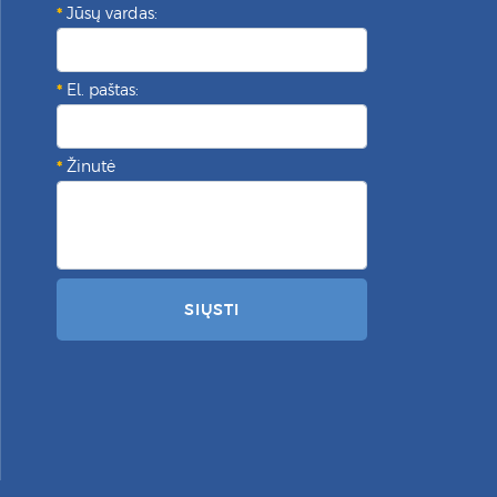
Jūsų vardas:
El. paštas:
Žinutė
SIŲSTI