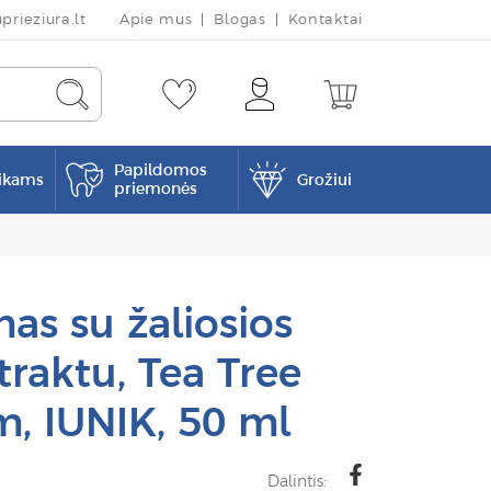
rieziura.lt
Apie mus
Blogas
Kontaktai
Papildomos
ikams
Grožiui
priemonės
as su žaliosios
traktu, Tea Tree
m, IUNIK, 50 ml
Dalintis: