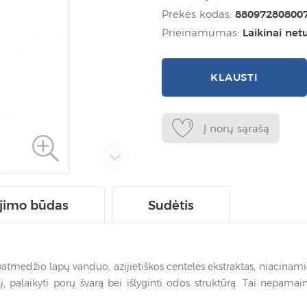
Prekės kodas:
88097280800
Prieinamumas:
Laikinai net
KLAUSTI
Į norų sąrašą
jimo būdas
Sudėtis
edžio lapų vanduo, azijietiškos centelės ekstraktas, niacinami
į, palaikyti porų švarą bei išlyginti odos struktūrą. Tai nepam