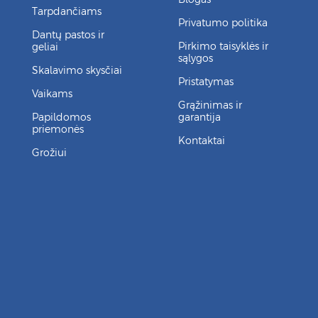
Tarpdančiams
Privatumo politika
Dantų pastos ir
Pirkimo taisyklės ir
geliai
sąlygos
Skalavimo skysčiai
Pristatymas
Vaikams
Grąžinimas ir
Papildomos
garantija
priemonės
Kontaktai
Grožiui