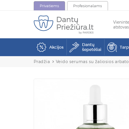
Privatiems
Profesionalams
Vienint
atstovas
Dantų
Akcijos
Tar
šepetėliai
Pradžia
Veido serumas su žaliosios arbato