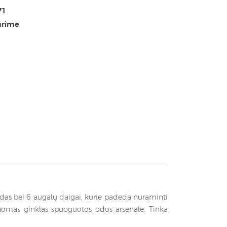
71
urime
das bei 6 augalų daigai, kurie padeda nuraminti
ainomas ginklas spuoguotos odos arsenale. Tinka