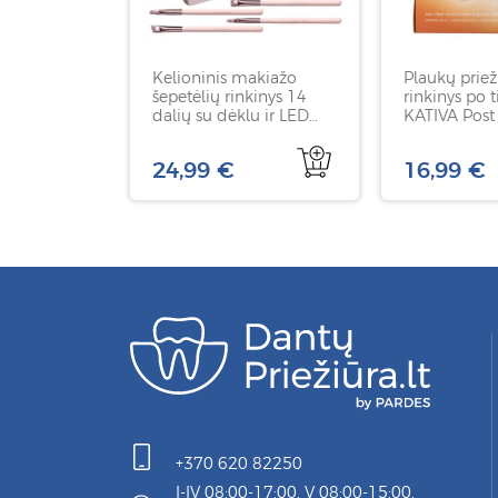
Kelioninis makiažo
Plaukų priež
šepetėlių rinkinys 14
rinkinys po 
dalių su dėklu ir LED
KATIVA Post 
veidrodžiu, BS-MALL,
Straightening
rožinės spalvos, 1 rink
24,99 €
16,99 €
+370 620 82250
I-IV 08:00-17:00, V 08:00-15:00,