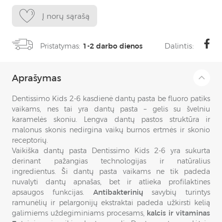
Į norų sąrašą
Dalintis:
Pristatymas:
1-2 darbo dienos
Aprašymas
Dentissimo Kids 2-6 kasdienė dantų pasta be fluoro patiks
vaikams, nes tai yra dantų pasta – gelis su švelniu
karamelės skoniu. Lengva dantų pastos struktūra ir
malonus skonis nedirgina vaikų burnos ertmės ir skonio
receptorių.
Vaikiška dantų pasta Dentissimo Kids 2-6 yra sukurta
derinant pažangias technologijas ir natūralius
ingredientus. Ši dantų pasta vaikams ne tik padeda
nuvalyti dantų apnašas, bet ir atlieka profilaktines
apsaugos funkcijas.
Antibakterinių
savybių turintys
ramunėlių ir pelargonijų ekstraktai padeda užkirsti kelią
galimiems uždegiminiams procesams,
kalcis ir vitaminas