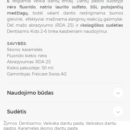
E
teigiamai veikia dantų emalį. Dantų pastos sudėtyje
nėra fluorido
,
natrio laurito sulfato, SSL putojančių
medžiagų,
todėl valant dantis nedirginama burnos
gleivinė, efektyviai mažinama alerginių reakcijų galimybė.
Dėl mažo abrazyvumo (RDA 25) ir e
kologiškos sudėties
Dentissimo Kids 2-6 tinka kasdieniam naudojimui.
SAVYBĖS:
Skonis: karamelės
Fluorido kiekis: nėra
Abrazyvumas: RDA 25
Kiekis pakuotėje: 50 ml
Gamintojas: Freicare Swiss AG
Naudojimo būdas
Sudėtis
Žymos:
Dentissimo
,
Vaikiska dantu pasta
,
Vaikiskos dantu
pastos
,
Karameles skonio dantu pasta