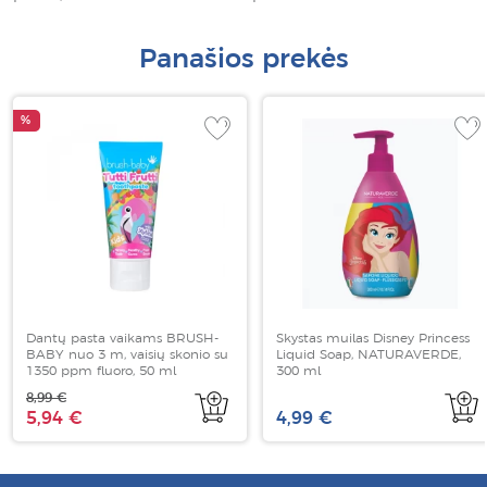
Panašios prekės
%
Dantų pasta vaikams BRUSH-
Skystas muilas Disney Princess
BABY nuo 3 m, vaisių skonio su
Liquid Soap, NATURAVERDE,
1350 ppm fluoro, 50 ml
300 ml
8,99 €
5,94 €
4,99 €