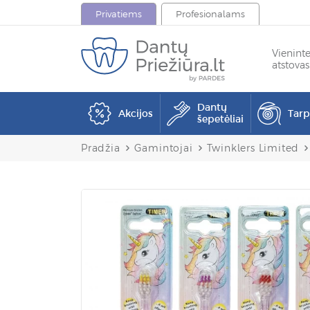
Privatiems
Profesionalams
Vienint
atstovas
Dantų
Akcijos
Tar
šepetėliai
Pradžia
Gamintojai
Twinklers Limited