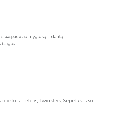
, jis paspaudžia mygtuką ir dantų
 baigėsi.
 dantu sepetelis
,
Twinklers
,
Sepetukas su