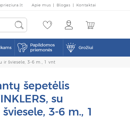
rieziura.lt
Apie mus
Blogas
Kontaktai
Papildomos
ikams
Grožiui
priemonės
ir šviesele, 3-6 m., 1 vnt
antų šepetėlis
INKLERS, su
 šviesele, 3-6 m., 1