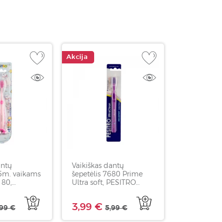
Akcija
antų
Vaikiškas dantų
-5m. vaikams
šepetėlis 7680 Prime
180,
Ultra soft, PESITRO
traClean
UltraClean, 1 vnt
nt
3,99 €
,99 €
5,99 €