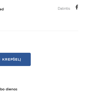
Dalintis:
ted
Į KREPŠELĮ
rbo dienos