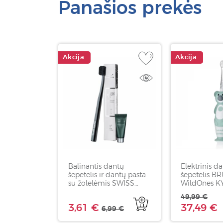
Panašios prekės
Akcija
Akcija
Balinantis dantų
Elektrinis d
šepetėlis ir dantų pasta
šepetėlis 
su žolelėmis SWISS
WildOnes K
SMILE Herbal Bliss, 5 ml
nuo 0 mėn i
49,99 €
vaikams, 1 v
3,61 €
37,49 €
6,99 €