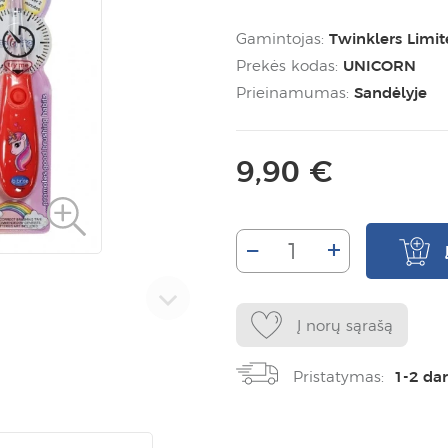
Gamintojas:
Twinklers Limi
Prekės kodas:
UNICORN
Prieinamumas:
Sandėlyje
9,90 €
–
+
Į norų sąrašą
Pristatymas:
1-2 da