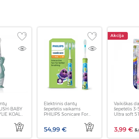
Akcija
antų
Elektrinis dantų
Vaikiškas d
BRUSH-BABY
šepetėlis vaikams
šepetėlis 3
YLIE KOALA
PHILIPS Sonicare For
Ultra soft 5
ki 10 m
Kids, HX6352/11, žalios
PESITRO Ul
nt
spalvos, 1 vnt
Smiley, 1 v
54,99 €
3,99 €
5