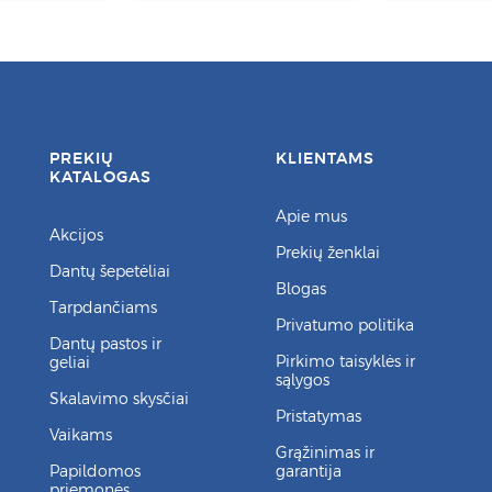
PREKIŲ
KLIENTAMS
KATALOGAS
Apie mus
Akcijos
Prekių ženklai
Dantų šepetėliai
Blogas
Tarpdančiams
Privatumo politika
Dantų pastos ir
Pirkimo taisyklės ir
geliai
sąlygos
Skalavimo skysčiai
Pristatymas
Vaikams
Grąžinimas ir
Papildomos
garantija
priemonės