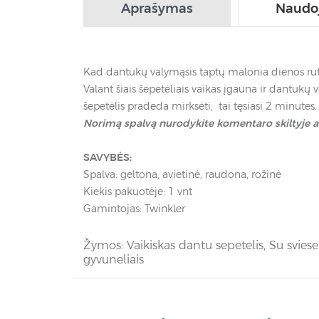
Aprašymas
Naudo
Kad dantukų valymąsis taptų malonia dienos rutina
Valant šiais šepetėliais vaikas įgauna ir dantukų 
šepetėlis pradeda mirksėti, tai tęsiasi 2 minutes.
Norimą spalvą nurodykite komentaro skiltyje a
SAVYBĖS:
Spalva: geltona, avietinė, raudona, rožinė
Kiekis pakuotėje: 1 vnt
Gamintojas: Twinkler
Žymos:
Vaikiskas dantu sepetelis
,
Su sviese
gyvuneliais