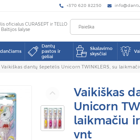
+370 620 82250
info@dantup
elis oficialus CURASEPT ir TELLO
 Baltijos šalyse
Dantų
Skalavimo
pdančiams
pastos ir
Va
skysčiai
geliai
Vaikiškas dantų šepetėlis Unicorn TWINKLERS, su laikmačiu 
Vaikiškas d
Unicorn TW
laikmačiu ir
vnt