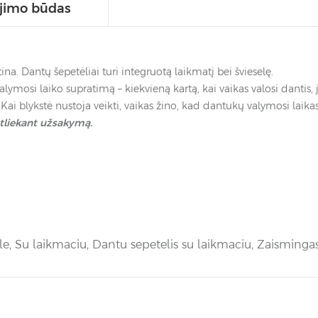
jimo būdas
. Dantų šepetėliai turi integruotą laikmatį bei švieselę.
valymosi laiko supratimą – kiekvieną kartą, kai vaikas valosi dantis
 Kai blykstė nustoja veikti, vaikas žino, kad dantukų valymosi laikas
tliekant užsakymą.
le
,
Su laikmaciu
,
Dantu sepetelis su laikmaciu
,
Zaismingas