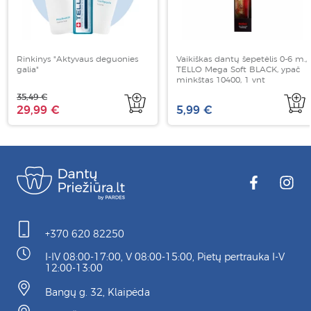
Rinkinys "Aktyvaus deguonies
Vaikiškas dantų šepetėlis 0-6 m.,
galia"
TELLO Mega Soft BLACK, ypač
minkštas 10400, 1 vnt
35,49 €
29,99 €
5,99 €
+370 620 82250
I-IV 08:00-17:00, V 08:00-15:00, Pietų pertrauka I-V
12:00-13:00
Bangų g. 32, Klaipėda