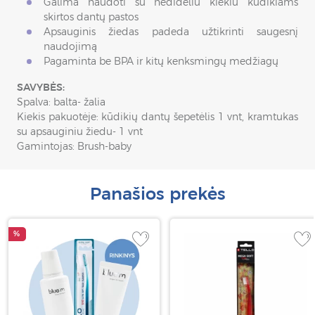
Galima naudoti su nedideliu kiekiu kūdikiams
skirtos dantų pastos
Apsauginis žiedas padeda užtikrinti saugesnį
naudojimą
Pagaminta be BPA ir kitų kenksmingų medžiagų
SAVYBĖS:
Spalva: balta- žalia
Kiekis pakuotėje: kūdikių dantų šepetėlis 1 vnt, kramtukas
su apsauginiu žiedu- 1 vnt
Gamintojas: Brush-baby
Panašios prekės
%