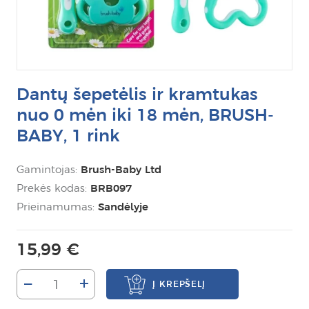
Dantų šepetėlis ir kramtukas
nuo 0 mėn iki 18 mėn, BRUSH-
BABY, 1 rink
Gamintojas:
Brush-Baby Ltd
Prekės kodas:
BRB097
Prieinamumas:
Sandėlyje
15,99 €
–
+
Į KREPŠELĮ