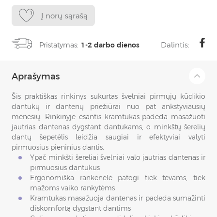
Į norų sąrašą
Dalintis:
Pristatymas:
1-2 darbo dienos
Aprašymas
Šis praktiškas rinkinys sukurtas švelniai pirmųjų kūdikio
dantukų ir dantenų priežiūrai nuo pat ankstyviausių
mėnesių. Rinkinyje esantis kramtukas-padeda masažuoti
jautrias dantenas dygstant dantukams, o minkštų šerelių
dantų šepetėlis leidžia saugiai ir efektyviai valyti
pirmuosius pieninius dantis.
Ypač minkšti šereliai švelniai valo jautrias dantenas ir
pirmuosius dantukus
Ergonomiška rankenėlė patogi tiek tėvams, tiek
mažoms vaiko rankytėms
Kramtukas masažuoja dantenas ir padeda sumažinti
diskomfortą dygstant dantims