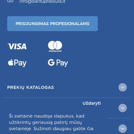
info@dantuprieziura.lt
PRISIJUNGIMAS PROFESIONALAMS
PREKIŲ KATALOGAS
Uždaryti
KLIENTAMS
Ši svetainė naudoja slapukus, kad
užtikrintų geriausią patirtį mūsų
svetainėje. Sužinoti daugiau galite čia:
RAŠYKITE MUMS: