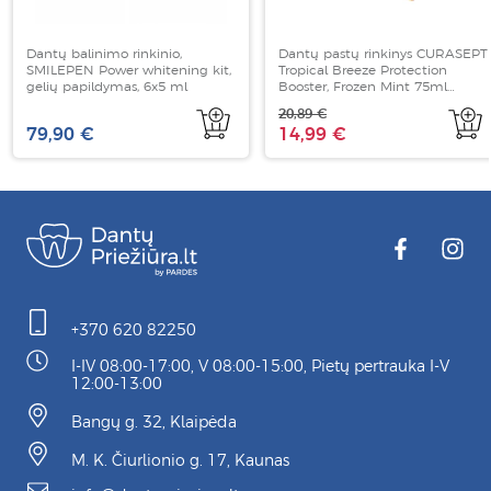
Dantų balinimo rinkinio,
Dantų pastų rinkinys CURASEPT
SMILEPEN Power whitening kit,
Tropical Breeze Protection
gelių papildymas, 6x5 ml
Booster, Frozen Mint 75ml
+Passion Fruit 20ml
20,89 €
79,90 €
14,99 €
+370 620 82250
I-IV 08:00-17:00, V 08:00-15:00, Pietų pertrauka I-V
12:00-13:00
Bangų g. 32, Klaipėda
M. K. Čiurlionio g. 17, Kaunas