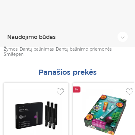
Naudojimo būdas
Žymos:
Dantų balinimas
,
Dantų balinimo priemonės
,
Smilepen
Panašios prekės
%