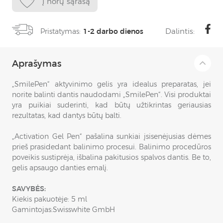
Į norų sąrašą
Dalintis:
Pristatymas:
1-2 darbo dienos
Aprašymas
„SmilePen“ aktyvinimo gelis yra idealus preparatas, jei
norite balinti dantis naudodami „SmilePen“. Visi produktai
yra puikiai suderinti, kad būtų užtikrintas geriausias
rezultatas, kad dantys būtų balti.
„Activation Gel Pen“ pašalina sunkiai įsisenėjusias dėmes
prieš prasidedant balinimo procesui. Balinimo procedūros
poveikis sustiprėja, išbalina pakitusios spalvos dantis. Be to,
gelis apsaugo danties emalį.
SAVYBĖS:
Kiekis pakuotėje: 5 ml
Gamintojas:Swisswhite GmbH