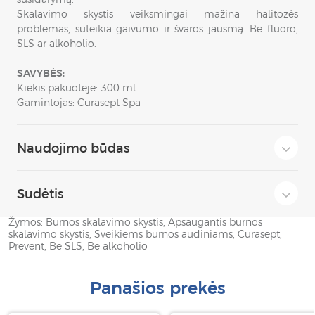
Skalavimo skystis veiksmingai mažina halitozės
problemas, suteikia gaivumo ir švaros jausmą. Be fluoro,
SLS ar alkoholio.
SAVYBĖS:
Kiekis pakuotėje: 300 ml
Gamintojas: Curasept Spa
Naudojimo būdas
Sudėtis
Žymos:
Burnos skalavimo skystis
,
Apsaugantis burnos
skalavimo skystis
,
Sveikiems burnos audiniams
,
Curasept
,
Prevent
,
Be SLS
,
Be alkoholio
Panašios prekės