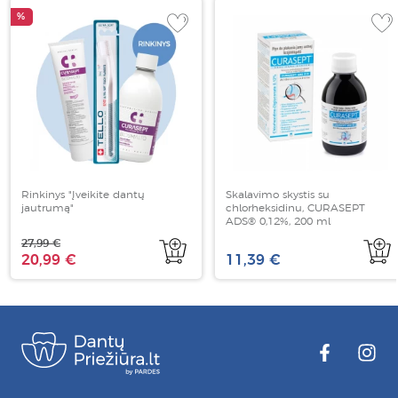
%
Rinkinys "Įveikite dantų
Skalavimo skystis su
jautrumą"
chlorheksidinu, CURASEPT
ADS® 0,12%, 200 ml
27,99 €
20,99 €
11,39 €