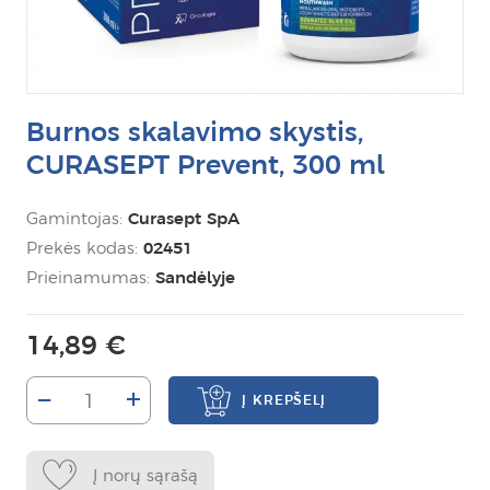
Burnos skalavimo skystis,
CURASEPT Prevent, 300 ml
Gamintojas:
Curasept SpA
Prekės kodas:
02451
Prieinamumas:
Sandėlyje
14,89 €
–
+
Į KREPŠELĮ
Į norų sąrašą