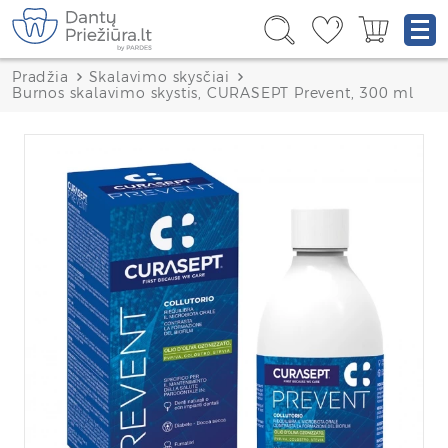
Pradžia
Skalavimo skysčiai
Burnos skalavimo skystis, CURASEPT Prevent, 300 ml