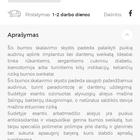
Dalintis:
Pristatymas:
1-2 darbo dienos
Aprašymas
Šis burnos skalavimo skystis padeda palaikyti puikią
audinių aplink implantus bei dantenų sveikatą. Idealiai
tinka rūkantiems, sergantiems cukriniu diabetu,
kserostomija arba turintiems kitų indikacijų, keliančių
riziką burnos sveikatai.
Šis burnos skalavimo skystis padeda saugoti pažeidžiamus
audinius, turint paradontozę ar dantenų uždegimą.
Sudėtyje esantis ozonuotas alyvuogių aliejus mažina
žalingų bakterijų dauginimąsi, o natūralus saldiklis stevija
mažina ėduonies riziką.
Sudėtyje esantis arbatmedžio aliejus yra puikus
antioksidantas ir visapusiškai gerina burnos sveikatą, tuo
tarpu specialūs polimerai prilimpa prie dantų ir gleivinės
bei sukuria apsauginį barjerą, kuris stabdo apnašų
susidarymą.