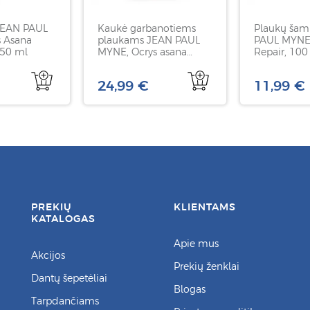
JEAN PAUL
Kaukė garbanotiems
Plaukų šam
 Asana
plaukams JEAN PAUL
PAUL MYNE
50 ml
MYNE, Ocrys asana
Repair, 100
mask, 250 ml
24,99 €
11,99 €
PREKIŲ
KLIENTAMS
KATALOGAS
Apie mus
Akcijos
Prekių ženklai
Dantų šepetėliai
Blogas
Tarpdančiams