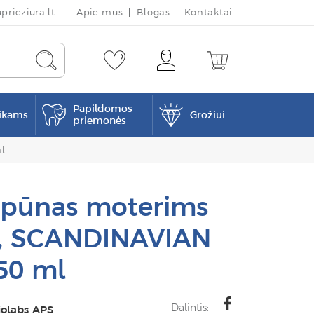
rieziura.lt
Apie mus
Blogas
Kontaktai
Papildomos
ikams
Grožiui
priemonės
l
mpūnas moterims
n®, SCANDINAVIAN
50 ml
Dalintis:
iolabs APS