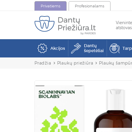
Privatiems
Profesionalams
Vienint
atstovas
Dantų
Akcijos
Tar
šepetėliai
Pradžia
Plaukų priežiūra
Plaukų šampūn