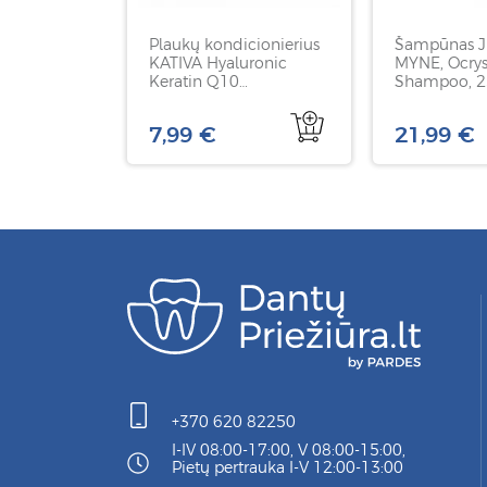
Plaukų kondicionierius
Šampūnas 
KATIVA Hyaluronic
MYNE, Ocrys
Keratin Q10
Shampoo, 2
conditioner, 355 ml
7,99 €
21,99 €
+370 620 82250
I-IV 08:00-17:00, V 08:00-15:00,
Pietų pertrauka I-V 12:00-13:00