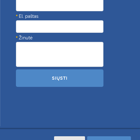
El. paštas:
Žinutė
SIŲSTI