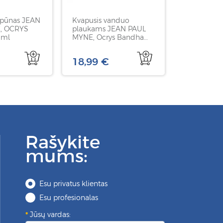
pūnas JEAN
Kvapusis vanduo
, OCRYS
plaukams JEAN PAUL
 ml
MYNE, Ocrys Bandha
aroma Scented Water,
150 ml
18,99 €
Rašykite
mums:
Esu privatus klientas
Esu profesionalas
Jūsų vardas: