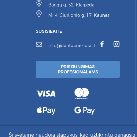
Bangų g. 32, Klaipėda
M. K. Čiurlionio g. 17, Kaunas
SUSISIEKITE
info@dantuprieziura.lt
PRISIJUNGIMAS
PROFESIONALAMS
Ši svetainė naudoja slapukus, kad užtikrintų geriausią 