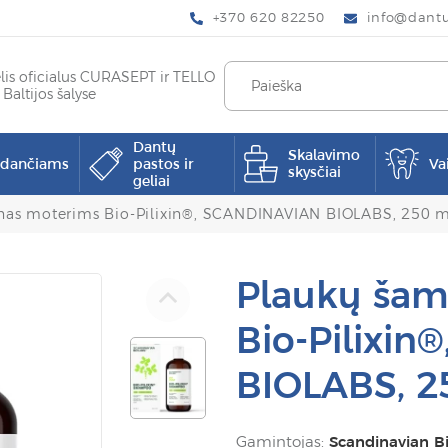
+370 620 82250
info@dantup
elis oficialus CURASEPT ir TELLO
 Baltijos šalyse
Dantų
Skalavimo
pdančiams
pastos ir
Va
skysčiai
geliai
as moterims Bio-Pilixin®, SCANDINAVIAN BIOLABS, 250 m
Plaukų ša
Bio-Pilixi
BIOLABS, 2
Gamintojas:
Scandinavian B