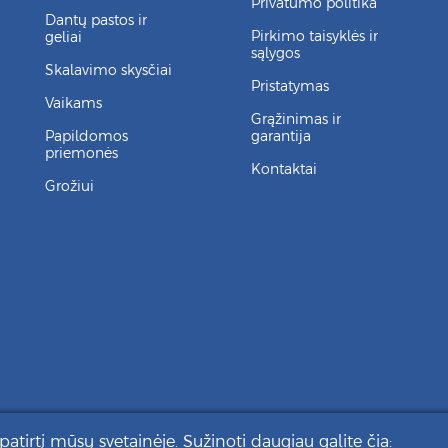
Privatumo politika
Dantų pastos ir
Pirkimo taisyklės ir
geliai
sąlygos
Skalavimo skysčiai
Pristatymas
Vaikams
Grąžinimas ir
Papildomos
garantija
priemonės
Kontaktai
Grožiui
patirtį mūsų svetainėje. Sužinoti daugiau galite čia: