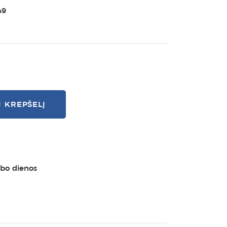
49
Į KREPŠELĮ
rbo dienos