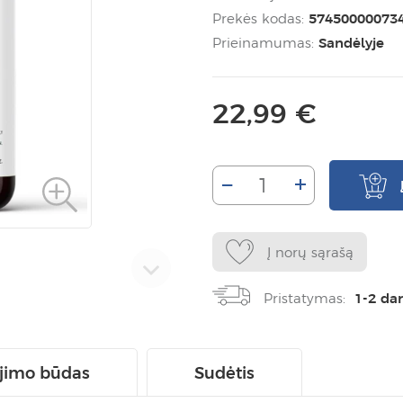
Prekės kodas:
57450000073
Prieinamumas:
Sandėlyje
22,99 €
–
+
Į norų sąrašą
Pristatymas:
1-2 da
jimo būdas
Sudėtis