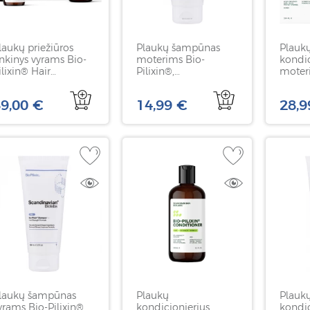
laukų priežiūros
Plaukų šampūnas
Plauk
inkinys vyrams Bio-
moterims Bio-
kondic
ilixin® Hair
Pilixin®,
moter
ctivation Routine -
SCANDINAVIAN
Pilixin
en, SCANDINAVIAN
BIOLABS, 100 ml
SCAN
9,00 €
14,99 €
28,9
IOLABS
BIOLA
laukų šampūnas
Plaukų
Plauk
yrams Bio-Pilixin®,
kondicionierius
kondic