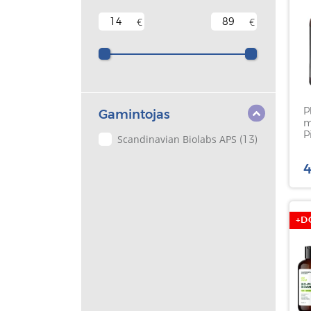
€
€
P
Gamintojas
m
P
Scandinavian Biolabs APS
(13)
S
B
4
+D