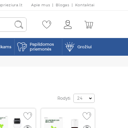
rieziura.lt
Apie mus
Blogas
Kontaktai
Papildomos
ikams
Grožiui
priemonės
Rodyti:
24