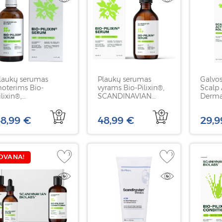
laukų serumas
Plaukų serumas
Galvos
oterims Bio-
vyrams Bio-Pilixin®,
Scalp 
ilixin®,
SCANDINAVIAN
Derma 
CANDINAVIAN
BIOLABS, 100 ml
SCAN
IOLABS, 100 ml
BIOLAB
8,99 €
48,99 €
29,9
OVANA!