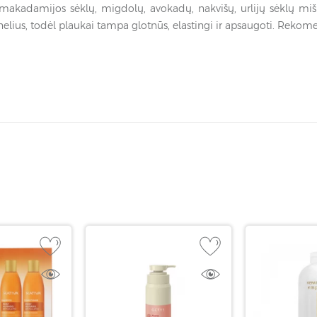
, makadamijos sėklų, migdolų, avokadų, nakvišų, urlijų sėklų miši
ynelius, todėl plaukai tampa glotnūs, elastingi ir apsaugoti. Rek