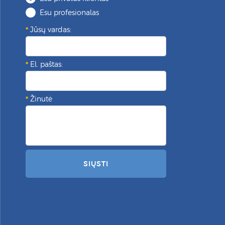
Esu profesionalas
Jūsų vardas:
El. paštas:
Žinutė
SIŲSTI