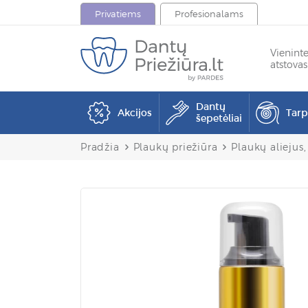
Privatiems
Profesionalams
Vienint
atstovas
Dantų
Akcijos
Tar
šepetėliai
Pradžia
Plaukų priežiūra
Plaukų aliejus