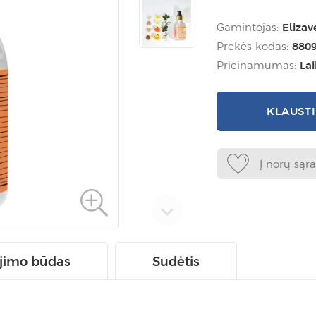
Gamintojas:
Elizav
Prekės kodas:
880
Prieinamumas:
La
KLAUST
Į norų sąr
jimo būdas
Sudėtis