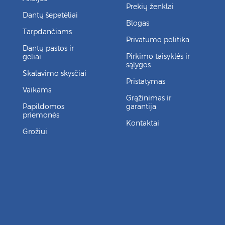
Prekių ženklai
Dantų šepetėliai
Blogas
Tarpdančiams
Privatumo politika
Dantų pastos ir
Pirkimo taisyklės ir
geliai
sąlygos
Skalavimo skysčiai
Pristatymas
Vaikams
Grąžinimas ir
Papildomos
garantija
priemonės
Kontaktai
Grožiui