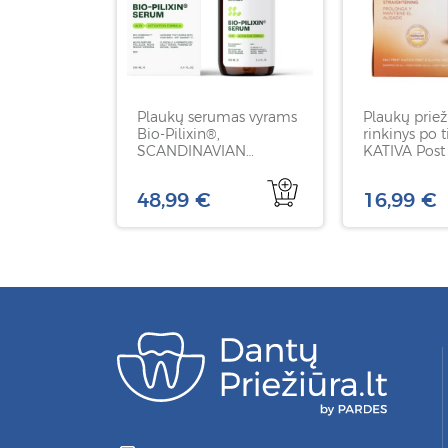
Plaukų serumas vyrams
Plaukų priež
Bio-Pilixin®,
rinkinys po 
SCANDINAVIAN
KATIVA Post 
BIOLABS, 100 ml
Straightening
48,99 €
16,99 €