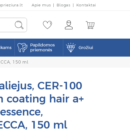
rieziura.lt
Apie mus
Blogas
Kontaktai
Papildomos
ikams
Grožiui
priemonės
VECCA, 150 ml
aliejus, CER-100
n coating hair a+
essence,
ECCA, 150 ml