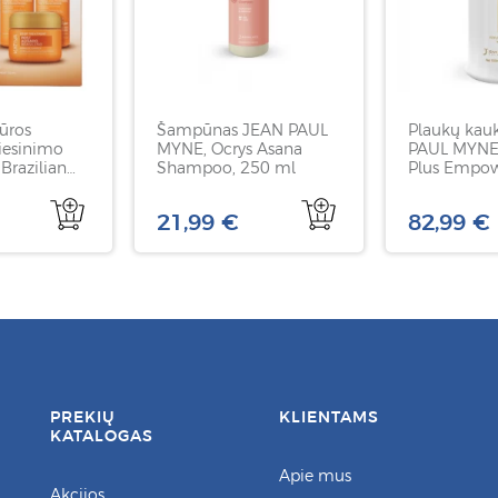
ūros
Šampūnas JEAN PAUL
Plaukų kau
tiesinimo
MYNE, Ocrys Asana
PAUL MYNE 
Brazilian
Shampoo, 250 ml
Plus Empo
 Kit, 1 rink
refurbishing
21,99 €
82,99 €
PREKIŲ
KLIENTAMS
KATALOGAS
Apie mus
Akcijos