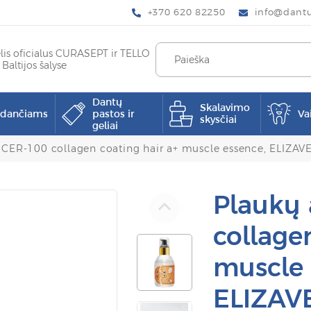
+370 620 82250
info@dantup
elis oficialus CURASEPT ir TELLO
 Baltijos šalyse
Dantų
Skalavimo
pdančiams
pastos ir
Va
skysčiai
geliai
, CER-100 collagen coating hair a+ muscle essence, ELIZA
Plaukų 
collage
muscle 
ELIZAV