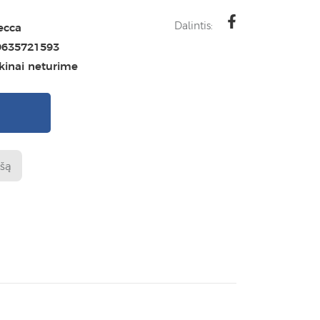
Dalintis:
ecca
9635721593
ikinai neturime
I
ašą