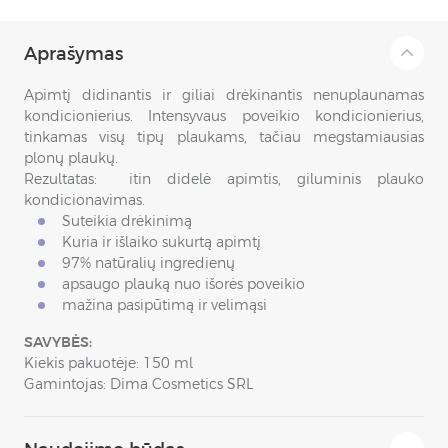
Aprašymas
Apimtį didinantis ir giliai drėkinantis nenuplaunamas
kondicionierius. Intensyvaus poveikio kondicionierius,
tinkamas visų tipų plaukams, tačiau megstamiausias
plonų plaukų.
Rezultatas: itin didelė apimtis, giluminis plauko
kondicionavimas.
Suteikia drėkinimą
Kuria ir išlaiko sukurtą apimtį
97% natūralių ingredienų
apsaugo plauką nuo išorės poveikio
mažina pasipūtimą ir velimąsi
SAVYBĖS:
Kiekis pakuotėje: 150 ml
Gamintojas: Dima Cosmetics SRL