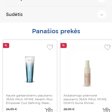
Sudėtis
Panašios prekės
%
%
Kaukė garbanotiems plaukams
Atstatomojo priemonė
JEAN PAUL MYNE, Keratin Plus
plaukams JEAN PAUL MYNE,
Empower Curl Defining Mask,
OCRYS Guna Primer
200 ml
PreTreatment, 150 ml
24,99 €
28,99 €