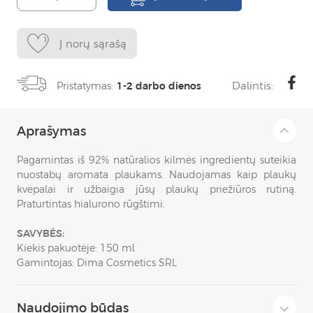
Į norų sąrašą
Dalintis:
Pristatymas:
1-2 darbo dienos
Aprašymas
Pagamintas iš 92% natūralios kilmės ingredientų suteikia
nuostabų aromata plaukams. Naudojamas kaip plaukų
kvepalai ir užbaigia jūsų plaukų priežiūros rutiną.
Praturtintas hialurono rūgštimi.
SAVYBĖS:
Kiekis pakuotėje: 150 ml
Gamintojas: Dima Cosmetics SRL
Naudojimo būdas