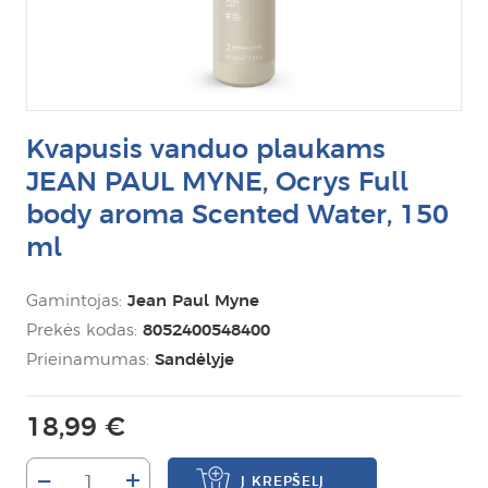
Kvapusis vanduo plaukams
JEAN PAUL MYNE, Ocrys Full
body aroma Scented Water, 150
ml
Gamintojas:
Jean Paul Myne
Prekės kodas:
8052400548400
Prieinamumas:
Sandėlyje
18,99 €
–
+
Į KREPŠELĮ