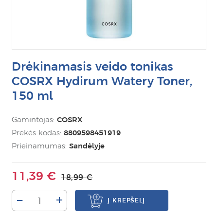
Drėkinamasis veido tonikas
COSRX Hydirum Watery Toner,
150 ml
Gamintojas:
COSRX
Prekės kodas:
8809598451919
Prieinamumas:
Sandėlyje
11,39 €
18,99 €
–
+
Į KREPŠELĮ