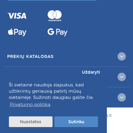
PREKIŲ KATALOGAS
Uždaryti
KLIENTAMS
Ši svetainė naudoja slapukus, kad
užtikrintų geriausią patirtį mūsų
svetainėje. Sužinoti daugiau galite čia:
RAŠYKITE MUMS:
Privatumo politika
© Visos teisės saugomos 2026 dantuprieziura.lt
Nuostatos
Sutinku