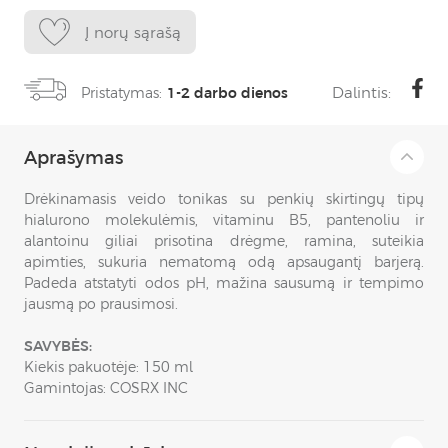
Į norų sąrašą
Dalintis:
Pristatymas:
1-2 darbo dienos
Aprašymas
Drėkinamasis veido tonikas su penkių skirtingų tipų
hialurono molekulėmis, vitaminu B5, pantenoliu ir
alantoinu giliai prisotina drėgme, ramina, suteikia
apimties, sukuria nematomą odą apsaugantį barjerą.
Padeda atstatyti odos pH, mažina sausumą ir tempimo
jausmą po prausimosi.
SAVYBĖS:
Kiekis pakuotėje: 150 ml
Gamintojas: COSRX INC