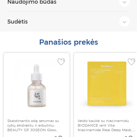
Naudojimo būdas
Sudėtis
Panašios prekės
Skaistinantis odą serumas su
Veido kaukė su niacinamidu
ryžių ekstraktu ir arbutinu,
BIODANCE iant Vita
BEAUTY OF JOSEON Glow
Niacinamide Real Deep Mask, 1
Deep Serum Rice + Alpha
vnt