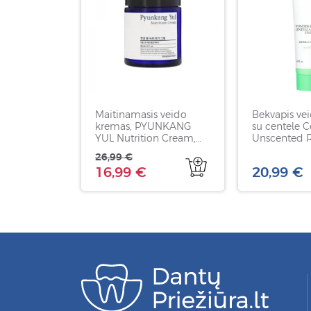
Maitinamasis veido
Bekvapis ve
kremas, PYUNKANG
su centele C
YUL Nutrition Cream,
Unscented 
100 ml
Cream, PURI
26,99 €
16,99 €
20,99 €