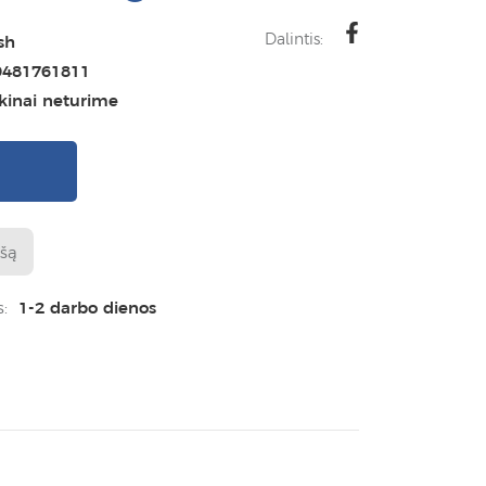
Dalintis:
sh
9481761811
ikinai neturime
I
ašą
s:
1-2 darbo dienos