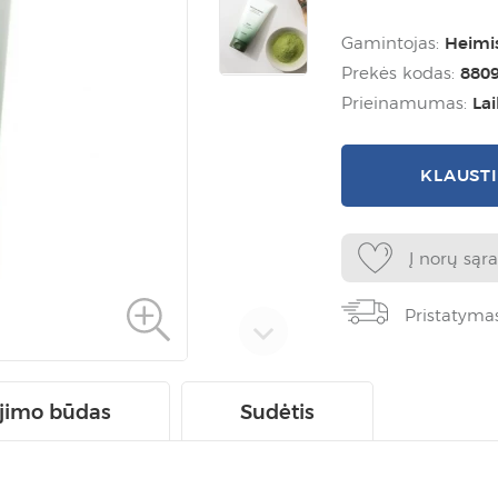
Gamintojas:
Heimi
Prekės kodas:
880
Prieinamumas:
La
KLAUST
Į norų sąr
Pristatyma
jimo būdas
Sudėtis