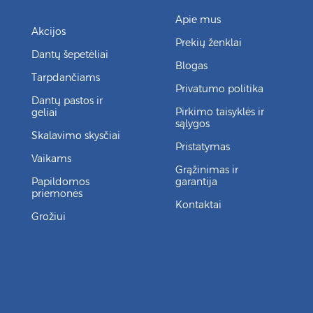
Apie mus
Akcijos
Prekių ženklai
Dantų šepetėliai
Blogas
Tarpdančiams
Privatumo politika
Dantų pastos ir
Pirkimo taisyklės ir
geliai
sąlygos
Skalavimo skysčiai
Pristatymas
Vaikams
Grąžinimas ir
Papildomos
garantija
priemonės
Kontaktai
Grožiui