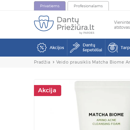
Privatiems
Profesionalams
Vienint
atstovas
Dantų
Akcijos
Tar
šepetėliai
Pradžia
Veido prausiklis Matcha Biome 
Akcija