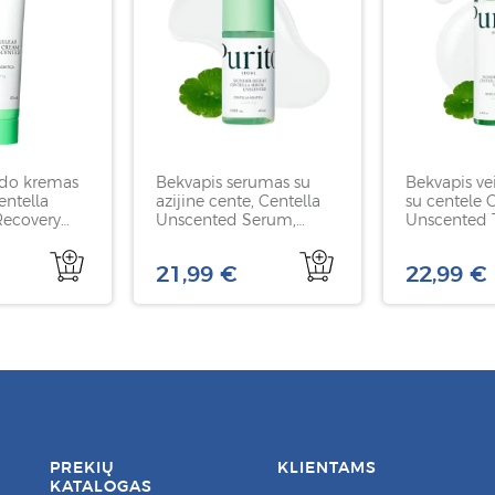
ido kremas
Bekvapis serumas su
Bekvapis ve
entella
azijine cente, Centella
su centele 
Recovery
Unscented Serum,
Unscented 
TO, 50 ml
PURITO, 60 ml
PURITO, 20
21,99 €
22,99 €
PREKIŲ
KLIENTAMS
KATALOGAS