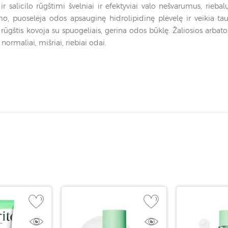
salicilo rūgštimi švelniai ir efektyviai valo nešvarumus, riebal
 puoselėja odos apsauginę hidrolipidinę plėvelę ir veikia tau
rūgštis kovoja su spuogeliais, gerina odos būklę. Žaliosios arbatos
 normaliai, mišriai, riebiai odai.