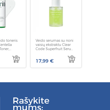
ido toneris
Veido serumas su noni
Centella
vaisių ekstraktu Clear
Toner,
Code Superfruit Serum,
0 ml
PURITO, 30 ml
17,99 €
Rašykite
mums: