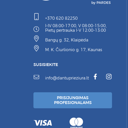
+370 620 82250
I-IV 08:00-17:00, V 08:00-15:00,
Pietų pertrauka I-V 12:00-13:00
Bangų g. 32, Klaipėda
M. K. Čiurlionio g. 17, Kaunas
SUSISIEKITE
info@dantuprieziura.lt
PRISIJUNGIMAS
PROFESIONALAMS