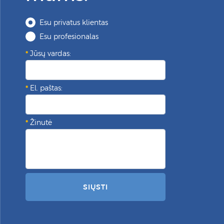
Esu privatus klientas
Esu profesionalas
Jūsų vardas:
El. paštas:
Žinutė
SIŲSTI