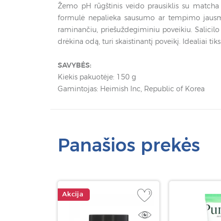
Žemo pH rūgštinis veido prausiklis su matcha ir 
formulė nepalieka sausumo ar tempimo jausmo,
raminančiu, priešuždegiminiu poveikiu. Salicilo 
drėkina odą, turi skaistinantį poveikį. Idealiai tiks
SAVYBĖS:
Kiekis pakuotėje: 150 g
Gamintojas: Heimish Inc, Republic of Korea
Panašios prekės
Akcija