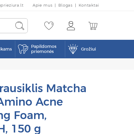
rieziura.lt
Apie mus
Blogas
Kontaktai
Papildomos
ikams
Grožiui
priemonės
rausiklis Matcha
Amino Acne
ng Foam,
, 150 g