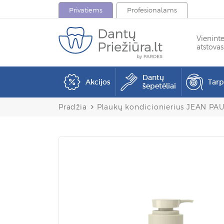
Privatiems
Profesionalams
Vienint
atstovas
Dantų
Akcijos
Tar
šepetėliai
Pradžia
Plaukų kondicionierius JEAN PAU