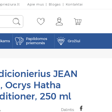
rieziura.lt
Apie mus
Blogas
Kontaktai
Papildomos
ikams
Grožiui
priemonės
dicionierius JEAN
 Ocrys Hatha
ditioner, 250 ml
Dalintis:
e