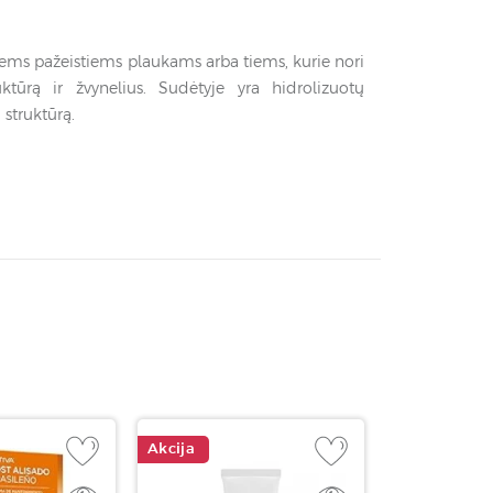
usiems pažeistiems plaukams arba tiems, kurie nori
tūrą ir žvynelius. Sudėtyje yra hidrolizuotų
 struktūrą.
Akcija