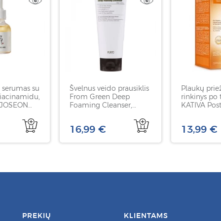
s serumas su
Švelnus veido prausiklis
Plaukų prie
niacinamidu,
From Green Deep
rinkinys po
 JOSEON
Foaming Cleanser,
KATIVA Post
m
PURITO, 150 ml
Straightenin
acinamide,
16,99 €
13,99 €
PREKIŲ
KLIENTAMS