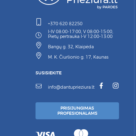
+370 620 82250
I-IV 08:00-17:00, V 08:00-15:00,
Pietų pertrauka I-V 12:00-13:00
Bangų g. 32, Klaipėda
M. K. Čiurlionio g. 17, Kaunas
SUSISIEKITE
info@dantuprieziura.lt
PRISIJUNGIMAS
PROFESIONALAMS