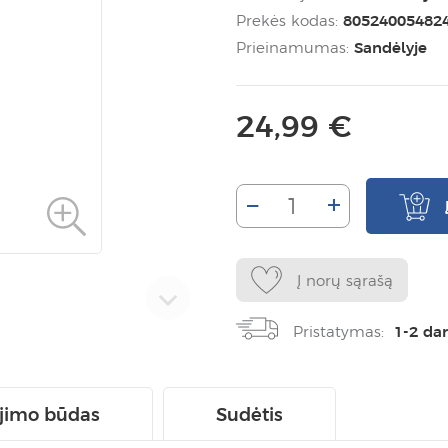
Prekės kodas:
80524005482
Prieinamumas:
Sandėlyje
24,99 €
–
+
Į norų sąrašą
Pristatymas:
1-2 da
jimo būdas
Sudėtis