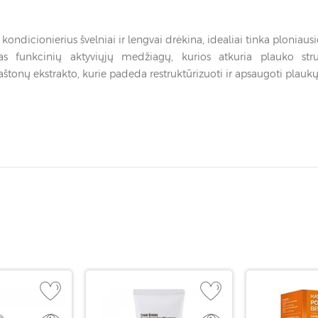
kondicionierius švelniai ir lengvai drėkina, idealiai tinka plonia
as funkcinių aktyviųjų medžiagų, kurios atkuria plauko struk
štonų ekstrakto, kurie padeda restruktūrizuoti ir apsaugoti plaukų