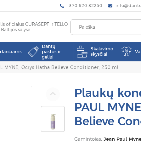
+370 620 82250
info@dantup
elis oficialus CURASEPT ir TELLO
 Baltijos šalyse
Dantų
Skalavimo
pdančiams
pastos ir
Va
skysčiai
geliai
L MYNE, Ocrys Hatha Believe Conditioner, 250 ml
Plaukų kon
PAUL MYNE,
Believe Con
Gamintojas:
Jean Paul Myn