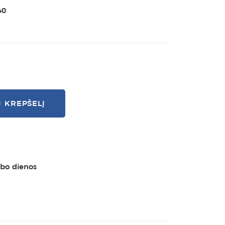
40
Į KREPŠELĮ
rbo dienos