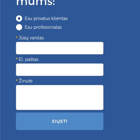
mums:
Esu privatus klientas
Esu profesionalas
Jūsų vardas:
El. paštas:
Žinutė
SIŲSTI