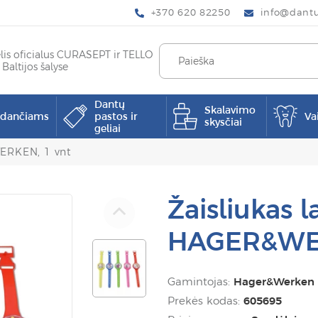
+370 620 82250
info@dantup
elis oficialus CURASEPT ir TELLO
 Baltijos šalyse
Dantų
Skalavimo
pdančiams
pastos ir
Va
skysčiai
geliai
WERKEN, 1 vnt
Žaisliukas l
HAGER&WER
Gamintojas:
Hager&Werken
Prekės kodas:
605695