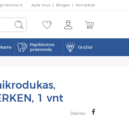
rieziura.lt
Apie mus
Blogas
Kontaktai
Papildomos
ikams
Grožiui
priemonės
aikrodukas,
KEN, 1 vnt
Dalintis: