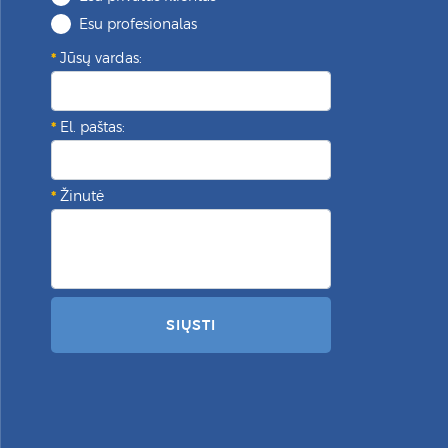
Esu profesionalas
Jūsų vardas:
El. paštas:
Žinutė
SIŲSTI