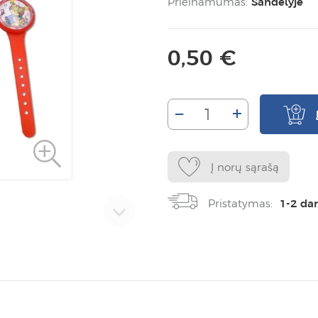
Prieinamumas:
Sandėlyje
0,50 €
–
+
Į norų sąrašą
Pristatymas:
1-2 da