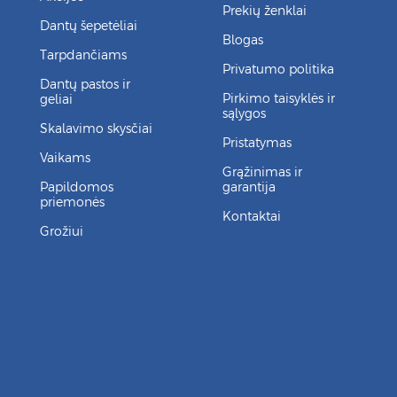
Prekių ženklai
Dantų šepetėliai
Blogas
Tarpdančiams
Privatumo politika
Dantų pastos ir
Pirkimo taisyklės ir
geliai
sąlygos
Skalavimo skysčiai
Pristatymas
Vaikams
Grąžinimas ir
Papildomos
garantija
priemonės
Kontaktai
Grožiui