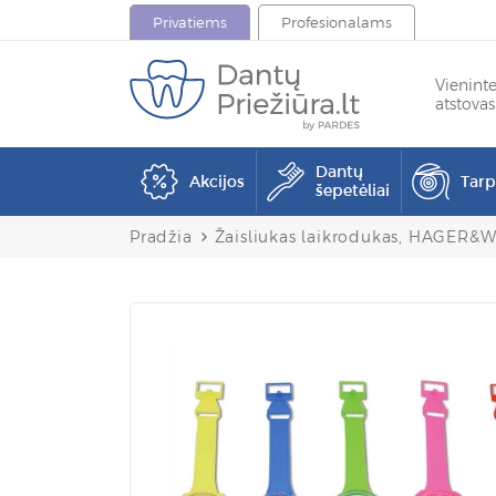
Privatiems
Profesionalams
Vienint
atstovas
Dantų
Akcijos
Tar
šepetėliai
Pradžia
Žaisliukas laikrodukas, HAGER&