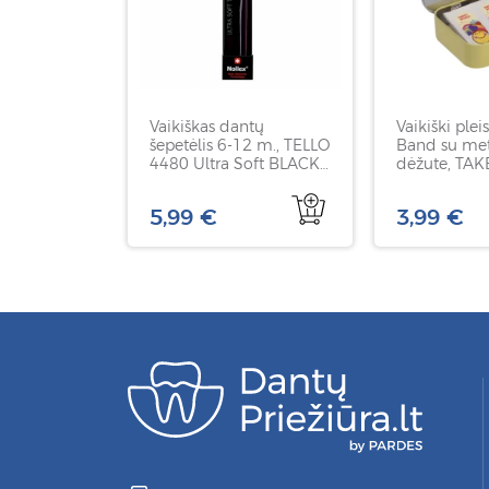
Vaikiškas dantų
Vaikiški plei
šepetėlis 6-12 m., TELLO
Band su met
4480 Ultra Soft BLACK,
dėžute, TAK
labai minkštas, 1 vnt
vnt
5,99 €
3,99 €