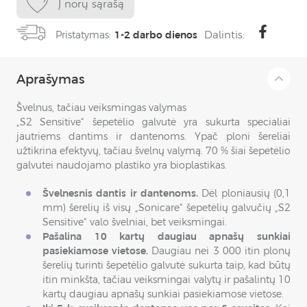
Į norų sąrašą
Dalintis:
Pristatymas:
1-2 darbo dienos
Aprašymas
Švelnus, tačiau veiksmingas valymas
„S2 Sensitive“ šepetėlio galvutė yra sukurta specialiai
jautriems dantims ir dantenoms. Ypač ploni šereliai
užtikrina efektyvų, tačiau švelnų valymą. 70 % šiai šepetėlio
galvutei naudojamo plastiko yra bioplastikas.
Švelnesnis dantis ir dantenoms.
Dėl ploniausių (0,1
mm) šerelių iš visų „Sonicare“ šepetėlių galvučių „S2
Sensitive“ valo švelniai, bet veiksmingai.
Pašalina 10 kartų daugiau apnašų sunkiai
pasiekiamose vietose.
Daugiau nei 3 000 itin plonų
šerelių turinti šepetėlio galvutė sukurta taip, kad būtų
itin minkšta, tačiau veiksmingai valytų ir pašalintų 10
kartų daugiau apnašų sunkiai pasiekiamose vietose.