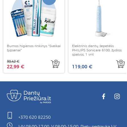
Burnos higienos rinkinys "Sveikai
Elektrinis dantų šepetėlis
šypsenai"
PHILIPS Sonicare 6100, žydros
spalvos, 1 vnt
30,42 €
22,99 €
119,00 €
+370 620 82250
I-IV 08:00-17:00, V 08:00-15:00, Pietų pertrauka I-V