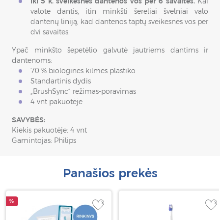
Iki 5 k. sveikesnės dantenos vos per 6 savaites.
Kai
valote dantis, itin minkšti šereliai švelniai valo
dantenų liniją, kad dantenos taptų sveikesnės vos per
dvi savaites.
Ypač minkšto šepetėlio galvutė jautriems dantims ir
dantenoms:
70 % biologinės kilmės plastiko
Standartinis dydis
„BrushSync“ režimas-poravimas
4 vnt pakuotėje
SAVYBĖS:
Kiekis pakuotėje: 4 vnt
Gamintojas: Philips
Panašios prekės
%