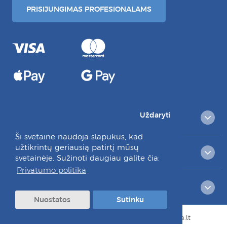
PRISIJUNGIMAS PROFESIONALAMS
Uždaryti
PREKIŲ KATALOGAS
Ši svetainė naudoja slapukus, kad
užtikrintų geriausią patirtį mūsų
KLIENTAMS
svetainėje. Sužinoti daugiau galite čia:
Privatumo politika
RAŠYKITE MUMS:
Nuostatos
Sutinku
© Visos teisės saugomos 2026 dantuprieziura.lt