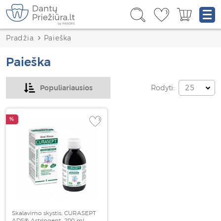
Pradžia
Paieška
Paieška
Rodyti:
Populiariausios
25
%
Skalavimo skystis, CURASEPT
ADS® Astringent, 200 ml