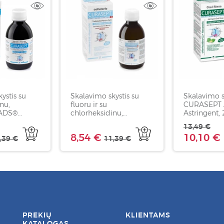
ystis su
Skalavimo skystis su
Skalavimo sk
nu,
fluoru ir su
CURASEPT
ADS®
chlorheksidinu,
Astringent,
ml
CURASEPT ADS®
13,49 €
0,05%, 200 ml
8,54 €
10,10 €
,39 €
11,39 €
PREKIŲ
KLIENTAMS
KATALOGAS