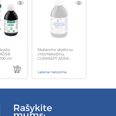
ystis,
Skalavimo skystis su
 ADS®
chlorheksidinu,
 200 ml
CURASEPT ADS®
0,20%, be dėžutės, 200
ml
Laikinai neturime
Rašykite
mums: