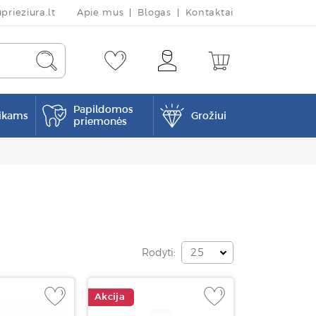
rieziura.lt
Apie mus
Blogas
Kontaktai
Papildomos
ikams
Grožiui
priemonės
Rodyti:
25
Akcija