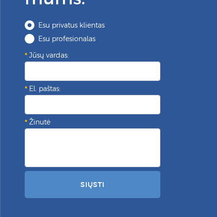
Esu privatus klientas
Esu profesionalas
Jūsų vardas:
El. paštas:
Žinutė
SIŲSTI