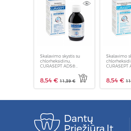
Skalavimo skystis su
Skalavimo sk
chlorheksidinu,
chlorheksidi
CURASEPT ADS®
CURASEPT 
0,20%, 200 ml
0,12%, 200 
8,54 €
8,54 €
11,39 €
11