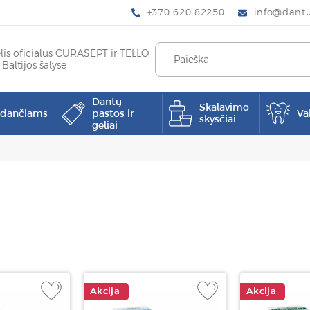
+370 620 82250
info@dantup
elis oficialus CURASEPT ir TELLO
 Baltijos šalyse
Dantų
Skalavimo
pdančiams
pastos ir
Va
skysčiai
geliai
Akcija
Akcija