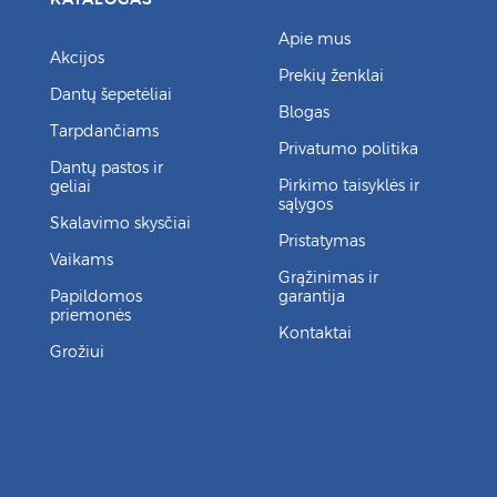
Apie mus
Akcijos
Prekių ženklai
Dantų šepetėliai
Blogas
Tarpdančiams
Privatumo politika
Dantų pastos ir
Pirkimo taisyklės ir
geliai
sąlygos
Skalavimo skysčiai
Pristatymas
Vaikams
Grąžinimas ir
Papildomos
garantija
priemonės
Kontaktai
Grožiui