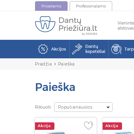
Privatiems
Profesionalams
Vienint
atstovas
Dantų
Akcijos
Tar
šepetėliai
Pradžia
Paieška
Paieška
Rikiuoti:
Populiariausios
Akcija
Akcija