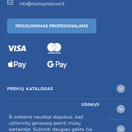
info@dantuprieziura.lt
PRISIJUNGIMAS PROFESIONALAMS
PREKIŲ KATALOGAS
Uždaryti
KLIENTAMS
Ši svetainė naudoja slapukus, kad
užtikrintų geriausią patirtį mūsų
svetainėje. Sužinoti daugiau galite čia:
RAŠYKITE MUMS: