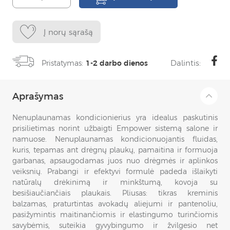
Į norų sąrašą
Dalintis:
Pristatymas:
1-2 darbo dienos
Aprašymas
Nenuplaunamas kondicionierius yra idealus paskutinis
prisilietimas norint užbaigti Empower sistemą salone ir
namuose. Nenuplaunamas kondicionuojantis fluidas,
kuris, tepamas ant drėgnų plaukų, pamaitina ir formuoja
garbanas, apsaugodamas juos nuo drėgmės ir aplinkos
veiksnių. Prabangi ir efektyvi formulė padeda išlaikyti
natūralų drėkinimą ir minkštumą, kovoja su
besišiaučiančiais plaukais. Pliusas: tikras kreminis
balzamas, praturtintas avokadų aliejumi ir pantenoliu,
pasižymintis maitinančiomis ir elastingumo turinčiomis
savybėmis, suteikia gyvybingumo ir žvilgesio net