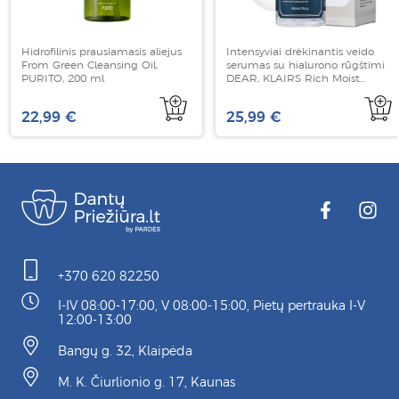
Hidrofilinis prausiamasis aliejus
Intensyviai drėkinantis veido
From Green Cleansing Oil,
serumas su hialurono rūgštimi
PURITO, 200 ml
DEAR, KLAIRS Rich Moist
Soothing Serum, 80 ml
22,99 €
25,99 €
+370 620 82250
I-IV 08:00-17:00, V 08:00-15:00, Pietų pertrauka I-V
12:00-13:00
Bangų g. 32, Klaipėda
M. K. Čiurlionio g. 17, Kaunas