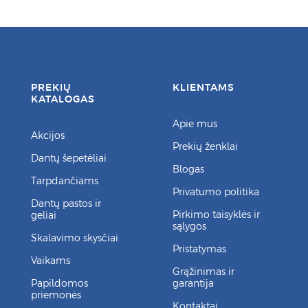
PREKIŲ
KLIENTAMS
KATALOGAS
Apie mus
Akcijos
Prekių ženklai
Dantų šepetėliai
Blogas
Tarpdančiams
Privatumo politika
Dantų pastos ir
Pirkimo taisyklės ir
geliai
sąlygos
Skalavimo skysčiai
Pristatymas
Vaikams
Grąžinimas ir
Papildomos
garantija
priemonės
Kontaktai