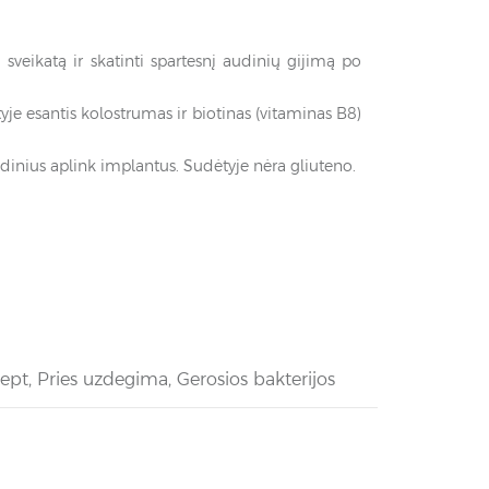
sveikatą ir skatinti spartesnį audinių gijimą po
je esantis kolostrumas ir biotinas (vitaminas B8)
dinius aplink implantus. Sudėtyje nėra gliuteno.
sept
,
Pries uzdegima
,
Gerosios bakterijos