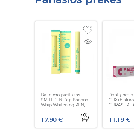
Balinimo pieštukas
Dantų pasta
SMILEPEN Pop Banana
CHX+hialuro
Whip Whitening PEN,
CURASEPT A
bananų skonio, 1 vnt
PRO+DNA, 7
17,90 €
11,19 €