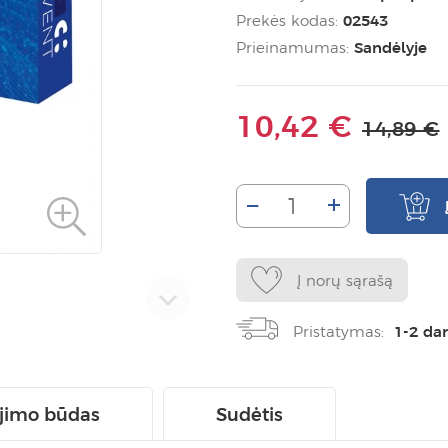
Prekės kodas:
02543
Prieinamumas:
Sandėlyje
10,42 €
14,89 €
–
+
Į norų sąrašą
Pristatymas:
1-2 da
jimo būdas
Sudėtis