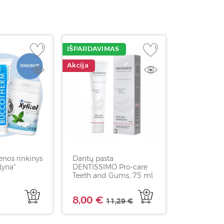
IŠPARDAVIMAS
Akcija
enos rinkinys
Dantų pasta
lyna"
DENTISSIMO Pro-care
Teeth and Gums, 75 ml
8,00 €
11,29 €