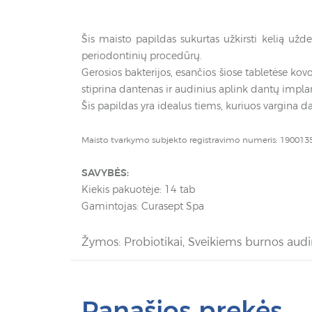
Šis maisto papildas sukurtas užkirsti kelią užd
periodontinių procedūrų.
Gerosios bakterijos, esančios šiose tabletėse ko
stiprina dantenas ir audinius aplink dantų impla
Šis papildas yra idealus tiems, kuriuos vargina 
Maisto tvarkymo subjekto registravimo numeris: 190013
SAVYBĖS:
Kiekis pakuotėje: 14 tab
Gamintojas: Curasept Spa
Žymos:
Probiotikai
,
Sveikiems burnos aud
Panašios prekės