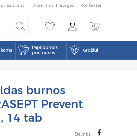
rieziura.lt
Apie mus
Blogas
Kontaktai
Papildomos
ikams
Grožiui
priemonės
ildas burnos
RASEPT Prevent
, 14 tab
Dalintis: