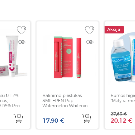
Akcija
 su 0.12%
Balinimo pieštukas
Burnos higi
nas,
SMILEPEN Pop
"Mėlyna mė
DS® Perio
Watermelon Whitening
5 ml
PEN, arbūzų skonio, 1
27,63 €
vnt
17,90 €
20,12 €