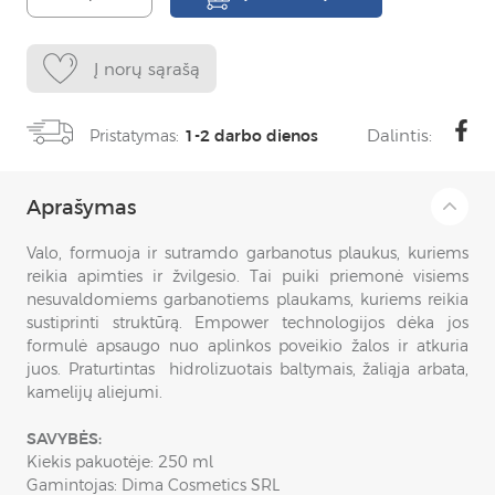
Į norų sąrašą
Dalintis:
Pristatymas:
1-2 darbo dienos
Aprašymas
Valo, formuoja ir sutramdo garbanotus plaukus, kuriems
reikia apimties ir žvilgesio. Tai puiki priemonė visiems
nesuvaldomiems garbanotiems plaukams, kuriems reikia
sustiprinti struktūrą. Empower technologijos dėka jos
formulė apsaugo nuo aplinkos poveikio žalos ir atkuria
juos. Praturtintas hidrolizuotais baltymais, žaliąja arbata,
kamelijų aliejumi.
SAVYBĖS:
Kiekis pakuotėje: 250 ml
Gamintojas: Dima Cosmetics SRL