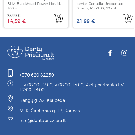
BHA Blackhead Power Liquid,
cente, Centella Unscented
100 ml
Serum, PURITO, 60 ml
23,99 €
14,39 €
21,99 €
+370 620 82250
I-IV 08:00-17:00, V 08:00-15:00, Pietų pertrauka I-V
12:00-13:00
Bangų g. 32, Klaipėda
M. K. Čiurlionio g. 17, Kaunas
info@dantuprieziura.lt