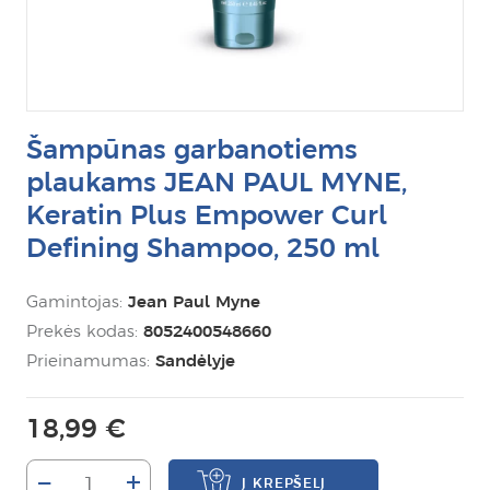
Šampūnas garbanotiems
plaukams JEAN PAUL MYNE,
Keratin Plus Empower Curl
Defining Shampoo, 250 ml
Gamintojas:
Jean Paul Myne
Prekės kodas:
8052400548660
Prieinamumas:
Sandėlyje
18,99 €
–
+
Į KREPŠELĮ