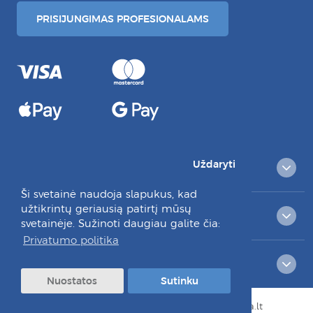
PRISIJUNGIMAS PROFESIONALAMS
Uždaryti
PREKIŲ KATALOGAS
Ši svetainė naudoja slapukus, kad
užtikrintų geriausią patirtį mūsų
KLIENTAMS
svetainėje. Sužinoti daugiau galite čia:
Privatumo politika
RAŠYKITE MUMS:
Nuostatos
Sutinku
© Visos teisės saugomos 2026 dantuprieziura.lt