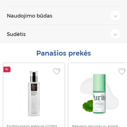
Naudojimo būdas
Sudėtis
Panašios prekės
%
Eksfolijuojanti esencija COSRX
Bekvapis serumas su azijine