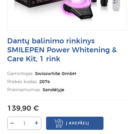
Dantų balinimo rinkinys
SMILEPEN Power Whitening &
Care Kit, 1 rink
Gamintojas:
Swisswhite GmbH
Prekės kodas:
2074
Prieinamumas:
Sandėlyje
139,90 €
–
+
Į KREPŠELĮ