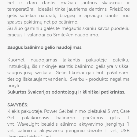
bet ir daro dantis mažiau jautrius skausmui ir
temperatūrai. Idealiai tinka jautriems dantims. Priežiūros
gelis suteikia natūralų blizgesį ir apsaugo dantis nuo
spalvos pakitimų net po balinimo.
Su šiuo gaminiu galėsite mėgautis skaniu kavos puodeliu
praėjus 1 valandai po SmilePen naudojimo.
Saugus balinimo gelio naudojimas
Kuomet naudojamas laikantis pakuotėje pateiktų
instrukcijų, šis rinkinyje esantis balinimo gelis yra visiškai
saugus jūsų sveikatai. Gelio likučiai gali būti pašalinami
tiesiog išskalaujant vandeniu. Svarbu – produkto negalima
nuryti.
Sukurtas Šveicarijos odontologų ir kliniškai patikrintas.
SAVYBĖS:
Kiekis pakuotėje: Power Gel balinimo pieštukai 3 vnt, Care
Gel palaikomasis balinimo priežiūros gelis 1
vnt, WaveLight belaidis alinimo aktyvavimo įrenginys 1
vnt, balinimo aktyvavimo įrenginio dėžutė 1 vnt, USB