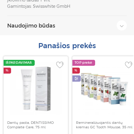
įkrovimo laidas 1 vnt
Gamintojas: Swisswhite GmbH
Naudojimo būdas
Panašios prekės
IŠPARDAVIMAS
TOP prekė
%
%
Dantų pasta, DENTISSIMO
Remineralizuojantis dantų
Complete Care, 75 ml
kremas GC Tooth Mousse, 35 ml