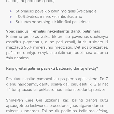
naudojant pridedamą laidą.
Stipriausio poveikio balinimo gelis Šveicarijoje
100% švelnus ir nesukeliantis skausmo
Sukurtas odontologų ir kliniškai patikrintas
Ypač saugus ir emaliui nekenkiantis dantų balinimas
Balinimo procesas veikia tik emalio paviršiaus sluoksnyje
esančius pigmentus, o ne patį emalį, kuris susidaro iš
maždaug 96% mineralinių medžiagų. Dėl šios priežasties,
pačiame dantyje nevyksta pakitimai, todėl nėra daroma
žala dantims.
Kaip greitai galima pasiekti baltesnių dantų efektą?
Rezultatus galite pamatyti jau po pirmo aplikavimo. Po 7
dienų naudojimo, dantų spalva gali pašviesėti iki 2 ar net
14 tonų, tačiau tai priklauso nuo natūralios dantų spalvos.
SmilePen Care Gel užtikrina, kad balinti dantys būtų
apsaugoti po kiekvienos procedūros juos atgaivindamas ir
mineralizuodamas. Tai ne tik padidina balinimo efektą,