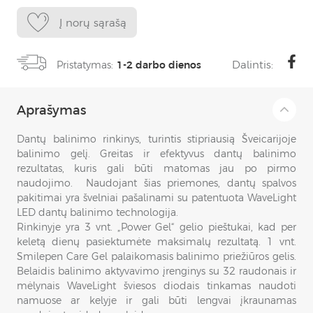
Į norų sąrašą
Dalintis:
Pristatymas:
1-2 darbo dienos
Aprašymas
Dantų balinimo rinkinys, turintis stipriausią Šveicarijoje
balinimo gelį. Greitas ir efektyvus dantų balinimo
rezultatas, kuris gali būti matomas jau po pirmo
naudojimo. Naudojant šias priemones, dantų spalvos
pakitimai yra švelniai pašalinami su patentuota WaveLight
LED dantų balinimo technologija.
Rinkinyje yra 3 vnt. „Power Gel“ gelio pieštukai, kad per
keletą dienų pasiektumėte maksimalų rezultatą. 1 vnt.
Smilepen Care Gel palaikomasis balinimo priežiūros gelis.
Belaidis balinimo aktyvavimo įrenginys su 32 raudonais ir
mėlynais WaveLight šviesos diodais tinkamas naudoti
namuose ar kelyje ir gali būti lengvai įkraunamas