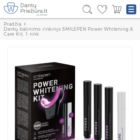
Pradžia
Dantų balinimo rinkinys SMILEPEN Power Whitening &
Care Kit, 1 rink