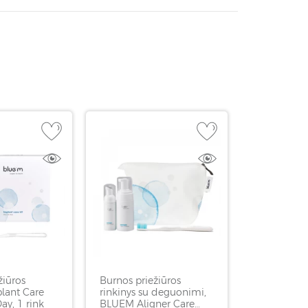
žiūros
Burnos priežiūros
plant Care
rinkinys su deguonimi,
ay, 1 rink
BLUEM Aligner Care