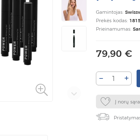
Gamintojas:
Swiss
Prekės kodas:
181
Prieinamumas:
Sa
79,90 €
–
+
Į norų sąr
Pristatyma