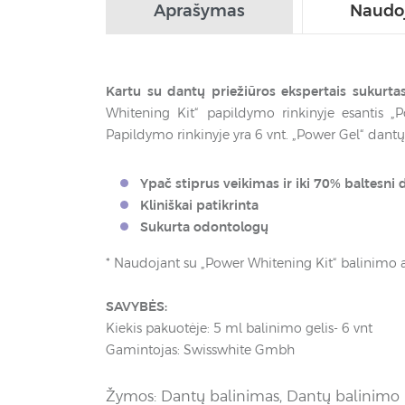
Aprašymas
Naudo
Kartu su dantų priežiūros ekspertais sukurtas
Whitening Kit“ papildymo rinkinyje esantis „Po
Papildymo rinkinyje yra 6 vnt. „Power Gel“ dantų
Ypač stiprus veikimas ir iki 70% baltesni
Kliniškai patikrinta
Sukurta odontologų
* Naudojant su „Power Whitening Kit“ balinimo 
SAVYBĖS:
Kiekis pakuotėje: 5 ml balinimo gelis- 6 vnt
Gamintojas: Swisswhite Gmbh
Žymos:
Dantų balinimas
,
Dantų balinimo