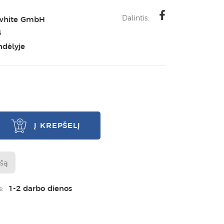
Dalintis:
white GmbH
5
ndėlyje
Į KREPŠELĮ
ašą
s:
1-2 darbo dienos