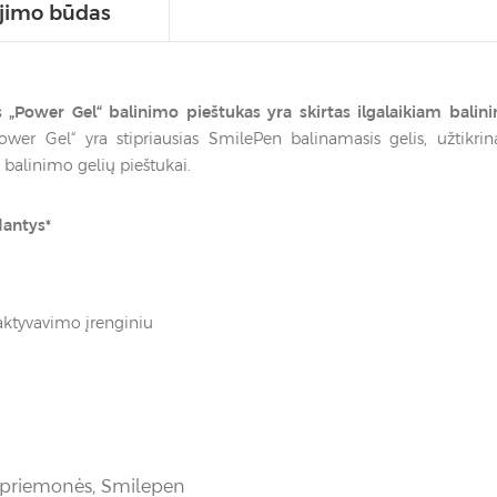
jimo būdas
 „Power Gel“ balinimo pieštukas yra skirtas ilgalaikiam balini
wer Gel“ yra stipriausias SmilePen balinamasis gelis, užtikrin
 balinimo gelių pieštukai.
 dantys*
aktyvavimo įrenginiu
 priemonės
,
Smilepen