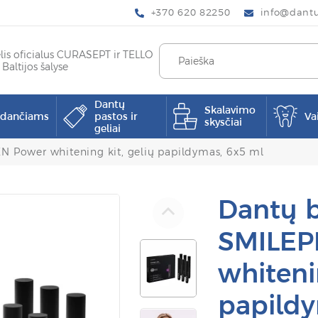
+370 620 82250
info@dantup
elis oficialus CURASEPT ir TELLO
 Baltijos šalyse
Dantų
Skalavimo
pdančiams
pastos ir
Va
skysčiai
geliai
N Power whitening kit, gelių papildymas, 6x5 ml
Dantų b
SMILEP
whitenin
papildy