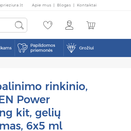
rieziura.lt
Apie mus
Blogas
Kontaktai
Papildomos
ikams
Grožiui
priemonės
alinimo rinkinio,
EN Power
g kit, gelių
mas, 6x5 ml