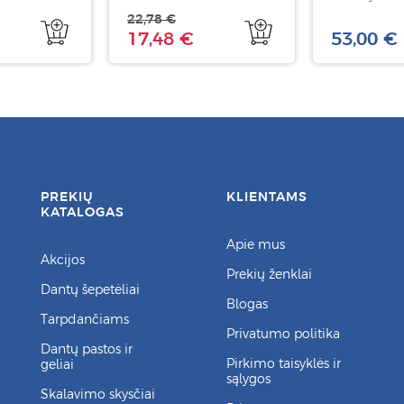
22,78 €
17,48 €
53,00 €
PREKIŲ
KLIENTAMS
KATALOGAS
Apie mus
Akcijos
Prekių ženklai
Dantų šepetėliai
Blogas
Tarpdančiams
Privatumo politika
Dantų pastos ir
Pirkimo taisyklės ir
geliai
sąlygos
Skalavimo skysčiai