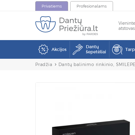
Privatiems
Profesionalams
Vienint
atstovas
Dantų
Akcijos
Tar
šepetėliai
Pradžia
Dantų balinimo rinkinio, SMILEPE