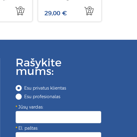
Essentials Kit su
kosmetine, 1 rink
29,00 €
Rašykite
mums:
Esu privatus klientas
Esu profesionalas
Jūsų vardas:
El. paštas: