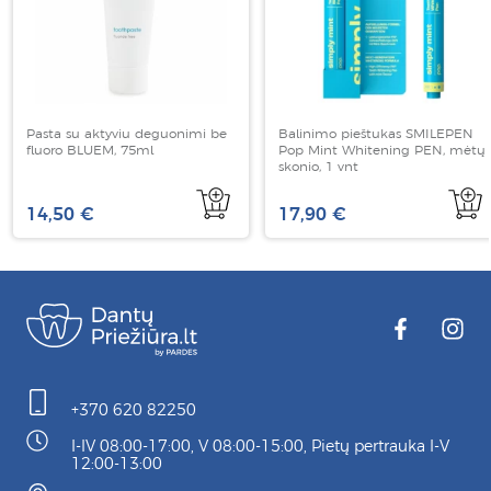
Pasta su aktyviu deguonimi be
Balinimo pieštukas SMILEPEN
fluoro BLUEM, 75ml
Pop Mint Whitening PEN, mėtų
skonio, 1 vnt
14,50 €
17,90 €
+370 620 82250
I-IV 08:00-17:00, V 08:00-15:00, Pietų pertrauka I-V
12:00-13:00