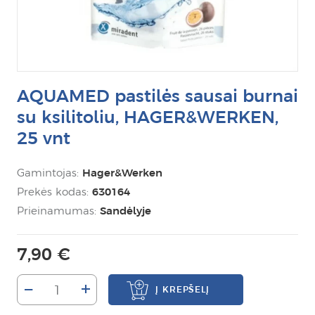
AQUAMED pastilės sausai burnai
su ksilitoliu, HAGER&WERKEN,
25 vnt
Gamintojas:
Hager&Werken
Prekės kodas:
630164
Prieinamumas:
Sandėlyje
7,90 €
–
+
Į KREPŠELĮ