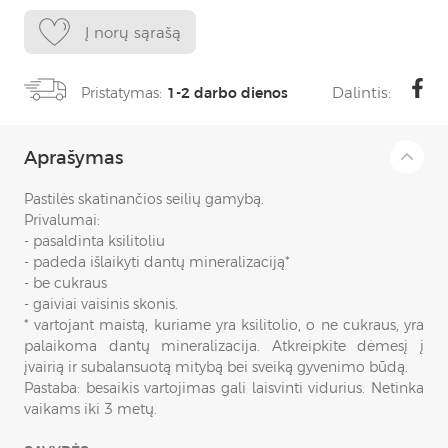
Į norų sąrašą
Dalintis:
Pristatymas:
1-2 darbo dienos
Aprašymas
Pastilės skatinančios seilių gamybą.
Privalumai:
- pasaldinta ksilitoliu
- padeda išlaikyti dantų mineralizaciją*
- be cukraus
- gaiviai vaisinis skonis.
* vartojant maistą, kuriame yra ksilitolio, o ne cukraus, yra
palaikoma dantų mineralizacija. Atkreipkite dėmesį į
įvairią ir subalansuotą mitybą bei sveiką gyvenimo būdą.
Pastaba: besaikis vartojimas gali laisvinti vidurius. Netinka
vaikams iki 3 metų.