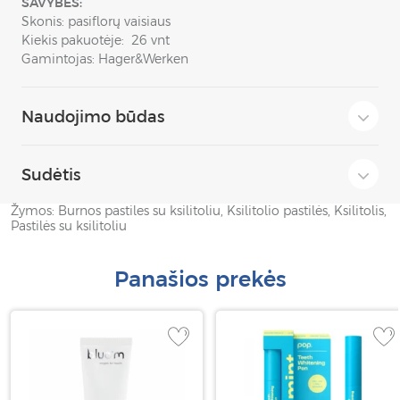
SAVYBĖS:
Skonis: pasiflorų vaisiaus
Kiekis pakuotėje: 26 vnt
Gamintojas: Hager&Werken
Naudojimo būdas
Sudėtis
Žymos:
Burnos pastiles su ksilitoliu
,
Ksilitolio pastilės
,
Ksilitolis
,
Pastilės su ksilitoliu
Panašios prekės