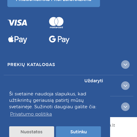
PREKIŲ KATALOGAS
Uždaryti
KLIENTAMS
Ši svetainė naudoja slapukus, kad
užtikrintų geriausią patirtį mūsų
svetainėje. Sužinoti daugiau galite čia:
RAŠYKITE MUMS:
Privatumo politika
© Visos teisės saugomos 2026 dantuprieziura.lt
Nuostatos
Sutinku