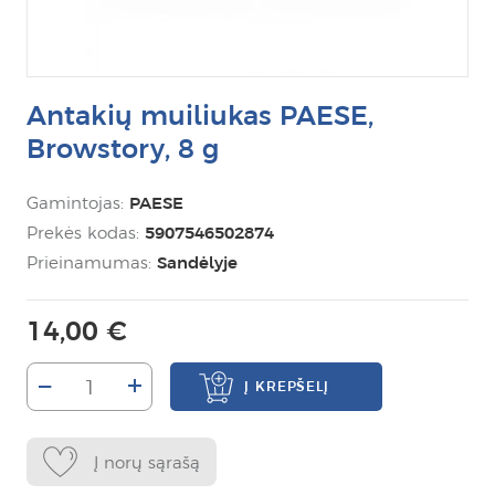
Antakių muiliukas PAESE,
Browstory, 8 g
Gamintojas:
PAESE
Prekės kodas:
5907546502874
Prieinamumas:
Sandėlyje
14,00 €
–
+
Į KREPŠELĮ
Į norų sąrašą