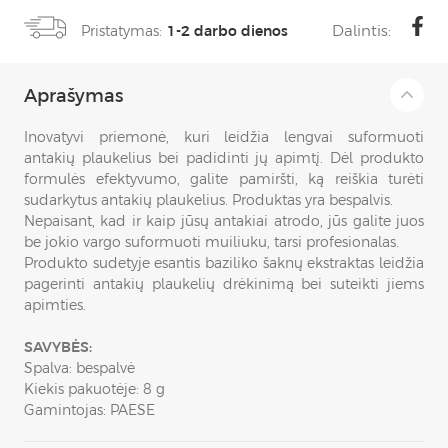
Dalintis:
Pristatymas:
1-2 darbo dienos
Aprašymas
Inovatyvi priemonė, kuri leidžia lengvai suformuoti
antakių plaukelius bei padidinti jų apimtį. Dėl produkto
formulės efektyvumo, galite pamiršti, ką reiškia turėti
sudarkytus antakių plaukelius. Produktas yra bespalvis.
Nepaisant, kad ir kaip jūsų antakiai atrodo, jūs galite juos
be jokio vargo suformuoti muiliuku, tarsi profesionalas.
Produkto sudetyje esantis baziliko šaknų ekstraktas leidžia
pagerinti antakių plaukelių drėkinimą bei suteikti jiems
apimties.
SAVYBĖS:
Spalva: bespalvė
Kiekis pakuotėje: 8 g
Gamintojas: PAESE