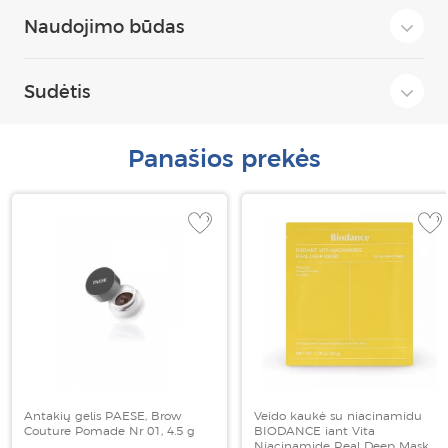
Naudojimo būdas
Sudėtis
Panašios prekės
Antakių gelis PAESE, Brow
Veido kaukė su niacinamidu
Couture Pomade Nr 01, 4.5 g
BIODANCE iant Vita
Niacinamide Real Deep Mask, 1