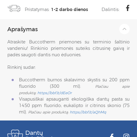
Dalintis:
Pristatymas:
1-2 darbo dienos
Aprašymas
Atraskite Buccotherm priemones su terminio šaltinio
vandeniu! Rinkinio priemonės suteiks citrusinę gaivą ir
padės saugoti dantis nuo ėduonies.
Rinkinį sudar:
Buccotherm burnos skalavimo skystis su 200 ppm
fluorido (300 ml).
Plačiau apie
produktą:
https://bbf.lt/dEeOr
Visapusiškai apsauganti ekologiška dantų pasta su
1450 ppm fluorido; eukalipto ir citrinos skonio (75
ml).
Plačiau apie produktą:
https://bbf.lt/aQhMq