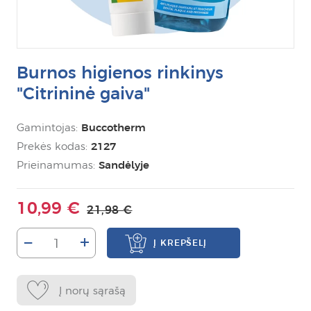
Burnos higienos rinkinys
"Citrininė gaiva"
Gamintojas:
Buccotherm
Prekės kodas:
2127
Prieinamumas:
Sandėlyje
10,99 €
21,98 €
–
+
Į KREPŠELĮ
Į norų sąrašą