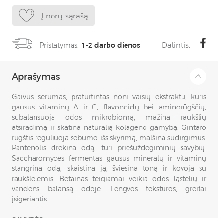
Į norų sąrašą
Dalintis:
Pristatymas:
1-2 darbo dienos
Aprašymas
Gaivus serumas, praturtintas noni vaisių ekstraktu, kuris
gausus vitaminų A ir C, flavonoidų bei aminorūgščių,
subalansuoja odos mikrobiomą, mažina raukšlių
atsiradimą ir skatina natūralią kolageno gamybą. Gintaro
rūgštis reguliuoja sebumo išsiskyrimą, malšina sudirgimus.
Pantenolis drėkina odą, turi priešuždegiminių savybių.
Saccharomyces fermentas gausus mineralų ir vitaminų
stangrina odą, skaistina ją, šviesina toną ir kovoja su
raukšlelėmis. Betainas teigiamai veikia odos ląstelių ir
vandens balansą odoje. Lengvos tekstūros, greitai
įsigeriantis.