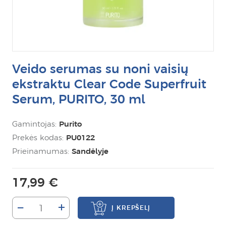
Veido serumas su noni vaisių
ekstraktu Clear Code Superfruit
Serum, PURITO, 30 ml
Gamintojas:
Purito
Prekės kodas:
PU0122
Prieinamumas:
Sandėlyje
17,99 €
–
+
Į KREPŠELĮ