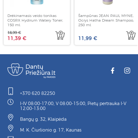
Drėkinamasis veido tonikas
Šampūnas JEAN PAUL MYNE,
COSRX Hydirum Watery Toner,
Ocrys Hatha Dream Shampoo,
150 ml
250 ml
18,99 €
11,39 €
11,99 €
+370 620 82250
I-IV 08:00-17:00, V 08:00-15:00, Pietų pertrauka I-V
12:00-13:00
Bangų g. 32, Klaipėda
M. K. Čiurlionio g. 17, Kaunas