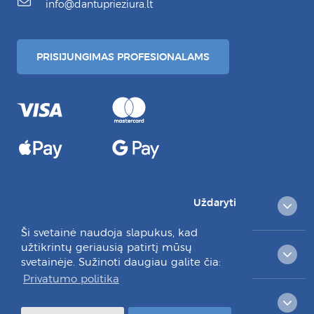
info@dantuprieziura.lt
PRISIJUNGIMAS PROFESIONALAMS
Uždaryti
PREKIŲ KATALOGAS
Ši svetainė naudoja slapukus, kad
užtikrintų geriausią patirtį mūsų
KLIENTAMS
svetainėje. Sužinoti daugiau galite čia:
Privatumo politika
RAŠYKITE MUMS: