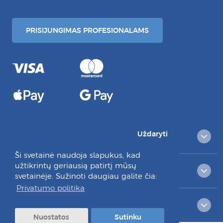
PRISIJUNGIMAS PROFESIONALAMS
Uždaryti
PREKIŲ KATALOGAS
Ši svetainė naudoja slapukus, kad
užtikrintų geriausią patirtį mūsų
KLIENTAMS
svetainėje. Sužinoti daugiau galite čia:
Privatumo politika
RAŠYKITE MUMS:
Nuostatos
Sutinku