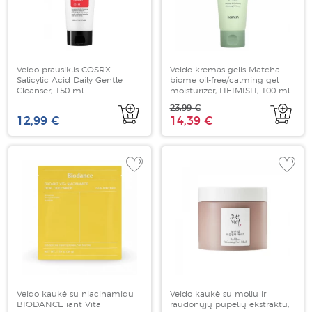
Veido prausiklis COSRX
Veido kremas-gelis Matcha
Salicylic Acid Daily Gentle
biome oil-free/calming gel
Cleanser, 150 ml
moisturizer, HEIMISH, 100 ml
23,99 €
12,99 €
14,39 €
Veido kaukė su niacinamidu
Veido kaukė su moliu ir
BIODANCE iant Vita
raudonųjų pupelių ekstraktu,