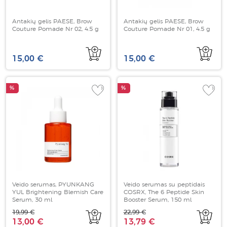
Antakių gelis PAESE, Brow
Antakių gelis PAESE, Brow
Couture Pomade Nr 02, 4.5 g
Couture Pomade Nr 01, 4.5 g
15,00 €
15,00 €
%
%
Veido serumas, PYUNKANG
Veido serumas su peptidais
YUL Brightening Blemish Care
COSRX, The 6 Peptide Skin
Serum, 30 ml
Booster Serum, 150 ml
19,99 €
22,99 €
13,00 €
13,79 €