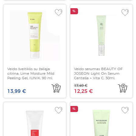
%
Veido šveitiklis su žaliąja
Veido serumas BEAUTY OF
citrina, Lime Moisture Mild
JOSEON Light On Serum
Peeling Gel, IUNIK, 90 ml
Centella + Vita C, 30ml
17,49 €
13,99 €
12,25 €
%