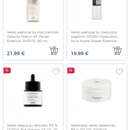
Veido esencija su niacinamidu
Veido esencija su hialurono
Galacto Niacin 97 Power
rūgštimi COSRX Hyaluronic
Essence, PURITO, 60 ml
Acid Hydra Power Essence,
100 ml
21,99 €
19,99 €
%
%
Veido aliejus su retinoliu 0,5 %
Valomasis veido balzamas,
COSRX The Retinol 0.5 Oil, 20
BEAUTY OF JOSEON