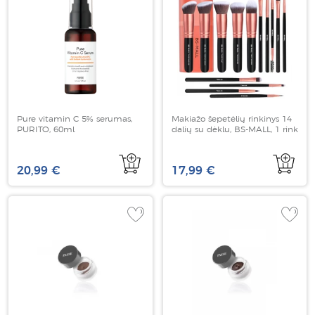
Pure vitamin C 5% serumas,
Makiažo šepetėlių rinkinys 14
PURITO, 60ml
dalių su dėklu, BS-MALL, 1 rink
20,99 €
17,99 €