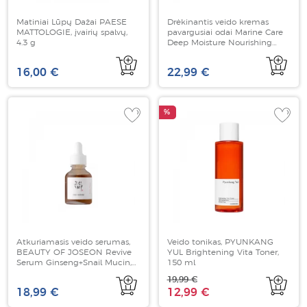
Matiniai Lūpų Dažai PAESE
Drėkinantis veido kremas
MATTOLOGIE, įvairių spalvų,
pavargusiai odai Marine Care
4.3 g
Deep Moisture Nourishing
Melting Cream, HEIMISH, 60
ml
16,00 €
22,99 €
%
Atkuriamasis veido serumas,
Veido tonikas, PYUNKANG
BEAUTY OF JOSEON Revive
YUL Brightening Vita Toner,
Serum Ginseng+Snail Mucin,
150 ml
30 ml
19,99 €
18,99 €
12,99 €