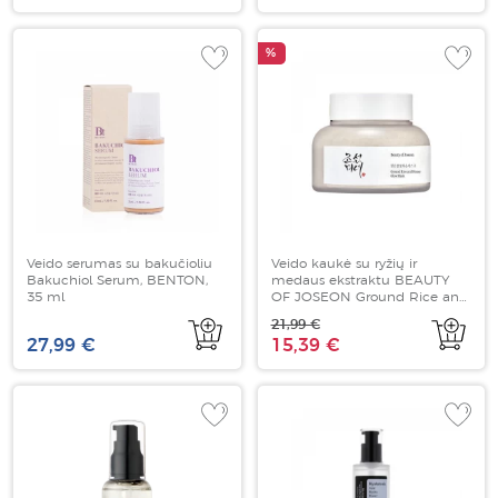
%
Veido serumas su bakučioliu
Veido kaukė su ryžių ir
Bakuchiol Serum, BENTON,
medaus ekstraktu BEAUTY
35 ml
OF JOSEON Ground Rice and
Honey Glow Mask, 150ml
21,99 €
27,99 €
15,39 €