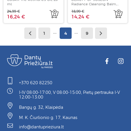
ml
Radiance Cleansing Balm,
100ml
24,99 €
18,99 €
16,24 €
14,24 €
1
4
9
+370 620 82250
I-IV 08:00-17:00, V 08:00-15:00, Pietų pertrauka I-V
12:00-13:00
Bangų g. 32, Klaipėda
M. K. Čiurlionio g. 17, Kaunas
info@dantuprieziura.lt