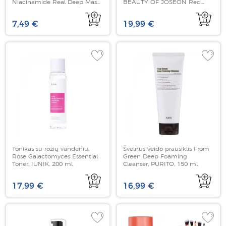
Niacinamide Real Deep Mask,
BEAUTY OF JOSEON Red
1 vnt
Bean Refreshing Pore Mask,
140 ml
7,49 €
19,99 €
Tonikas su rožių vandeniu,
Švelnus veido prausiklis From
Rose Galactomyces Essential
Green Deep Foaming
Toner, IUNIK, 200 ml
Cleanser, PURITO, 150 ml
17,99 €
16,99 €