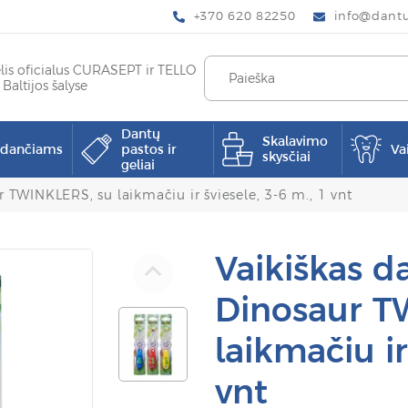
+370 620 82250
info@dantup
elis oficialus CURASEPT ir TELLO
 Baltijos šalyse
Dantų
Skalavimo
pdančiams
pastos ir
Va
skysčiai
geliai
r TWINKLERS, su laikmačiu ir šviesele, 3-6 m., 1 vnt
Vaikiškas d
Dinosaur T
laikmačiu ir
vnt