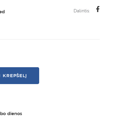
Dalintis:
ted
Į KREPŠELĮ
rbo dienos