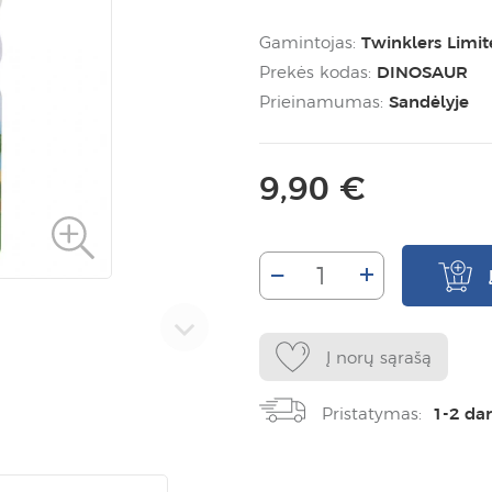
Gamintojas:
Twinklers Limi
Prekės kodas:
DINOSAUR
Prieinamumas:
Sandėlyje
9,90 €
–
+
Į norų sąrašą
Pristatymas:
1-2 da