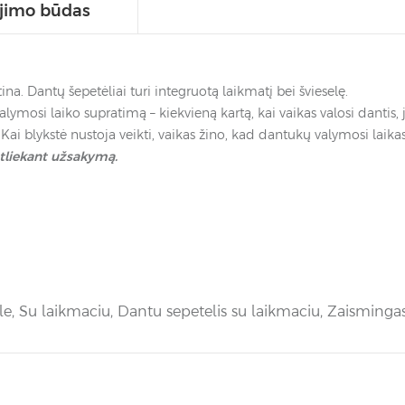
jimo būdas
. Dantų šepetėliai turi integruotą laikmatį bei švieselę.
valymosi laiko supratimą – kiekvieną kartą, kai vaikas valosi dantis
 Kai blykstė nustoja veikti, vaikas žino, kad dantukų valymosi laikas
tliekant užsakymą.
le
,
Su laikmaciu
,
Dantu sepetelis su laikmaciu
,
Zaismingas