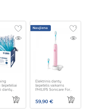
Naujiena
ning
Elektrinis dantų
i šepetėliai
šepetėlis vaikams
i dantų
PHILIPS Sonicare For
ER&WERKEN,
Kids Smart, HX6600/11,
rožinės spalvos, 1 vnt
59,90 €