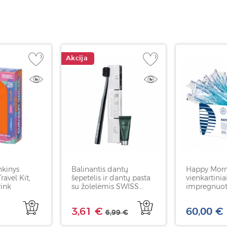
Akcija
nkinys
Balinantis dantų
Happy Mor
avel Kit,
šepetėlis ir dantų pasta
vienkartinia
rink
su žolelėmis SWISS
impregnuot
SMILE Herbal Bliss, 5 ml
pasta HAG
100 vnt
3,61 €
60,00 €
6,99 €