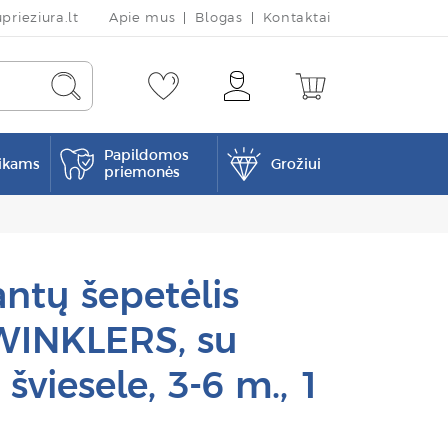
rieziura.lt
Apie mus
Blogas
Kontaktai
Papildomos
ikams
Grožiui
priemonės
antų šepetėlis
WINKLERS, su
 šviesele, 3-6 m., 1