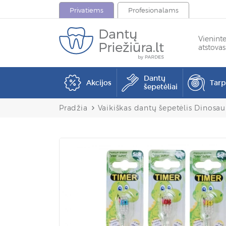
Privatiems
Profesionalams
Vienint
atstovas
Dantų
Akcijos
Tar
šepetėliai
Pradžia
Vaikiškas dantų šepetėlis Dinosau