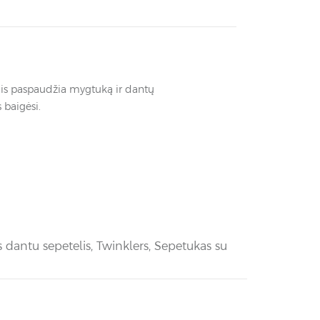
, jis paspaudžia mygtuką ir dantų
 baigėsi.
 dantu sepetelis
,
Twinklers
,
Sepetukas su