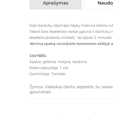
Aprašymas
Naudo
Kad dantukų valymąsis taptų malonia dienos rutina
Valant šiais šepetėliais vaikas įgauna ir dantukų 
šepetėlis pradeda mirksėti, tai tęsiasi 2 minutes.
Norimą spalvą nurodykite komentaro skiltyje a
SAVYBĖS:
Spalva: geltona, mėlyna, raudona
Kiekis pakuotėje: 1 vnt
Gamintojas: Twinkler
Žymos:
Vaikiskas dantu sepetelis
,
Su sviese
gyvuneliais