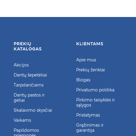
PREKIŲ
KLIENTAMS
KATALOGAS
Apie mus
Akcijos
Prekių ženklai
Dantų šepetėliai
Blogas
Tarpdančiams
Privatumo politika
Dantų pastos ir
Pirkimo taisyklės ir
geliai
sąlygos
Skalavimo skysčiai
Pristatymas
Vaikams
Grąžinimas ir
Papildomos
garantija
priemonės