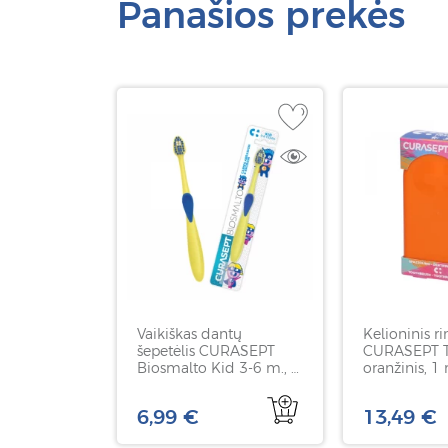
Panašios prekės
Vaikiškas dantų
Kelioninis ri
šepetėlis CURASEPT
CURASEPT Tr
Biosmalto Kid 3-6 m., 1
oranžinis, 1 
vnt
6,99 €
13,49 €