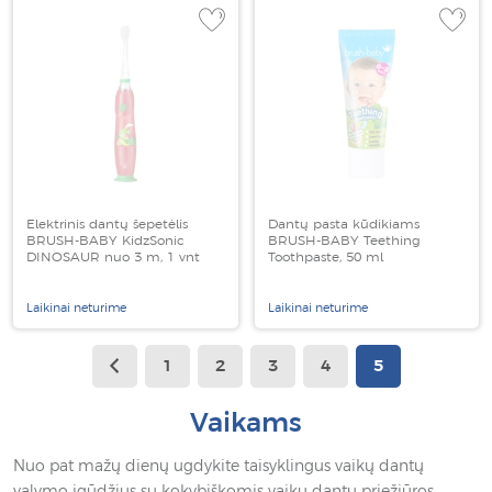
Elektrinis dantų šepetėlis
Dantų pasta kūdikiams
BRUSH-BABY KidzSonic
BRUSH-BABY Teething
DINOSAUR nuo 3 m, 1 vnt
Toothpaste, 50 ml
Laikinai neturime
Laikinai neturime
1
2
3
4
5
Vaikams
Nuo pat mažų dienų ugdykite taisyklingus vaikų dantų
valymo įgūdžius su kokybiškomis vaikų dantų priežiūros