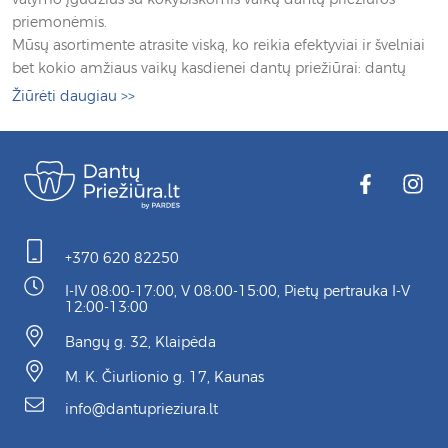
priemonėmis.
Mūsų asortimente atrasite viską, ko reikia efektyviai ir švelniai
bet kokio amžiaus vaikų kasdienei dantų priežiūrai: dantų
dygimo geliai patiems mažiausiems, CURASEPT, WILD ir
Žiūrėti daugiau
>>
BUCCOTHERM dantų pastos įvairaus amžiaus vaikams,
burnos skalavimo skysčiai, ypač minkšti bei veiksmingai
valantys TELLO dantų šepetėliai, elektriniai ETA šepetėliai bei
Esant dantų demineralizacijai, padidėjusiai karieso rizikai ar
elektriniai išmanūs PLAYBRUSH šepetėliai su nuotaikingais
fluorozei, rekomenduojame naudoti stiprinančius dantų
žaidimais ypač laukiamai dantų valymosi rutinai.
gelius. Ypač veiksmingą ir greitą remineralizaciją užtikrina
CURASEPT Biosmalto stiprinamieji geliai be...
+370 620 82250
I-IV 08:00-17:00, V 08:00-15:00, Pietų pertrauka I-V
12:00-13:00
Bangų g. 32, Klaipėda
M. K. Čiurlionio g. 17, Kaunas
info@dantuprieziura.lt