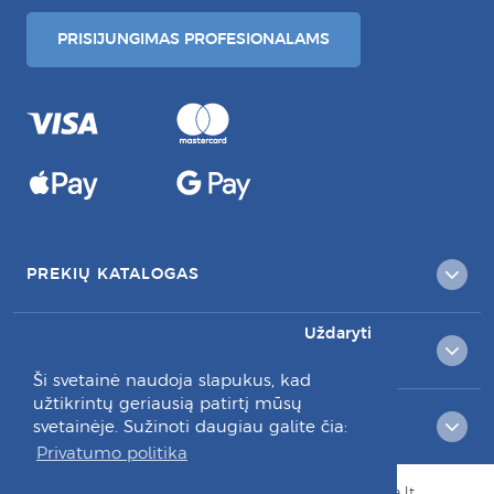
PRISIJUNGIMAS PROFESIONALAMS
PREKIŲ KATALOGAS
Uždaryti
KLIENTAMS
Ši svetainė naudoja slapukus, kad
užtikrintų geriausią patirtį mūsų
RAŠYKITE MUMS:
svetainėje. Sužinoti daugiau galite čia:
Privatumo politika
© Visos teisės saugomos 2026 dantuprieziura.lt