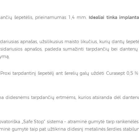
dančių šepetėlis, prieinamumas 1,4 mm.
Idealiai tinka implan
dariusias apnašas, užsilikusius maisto likučius, kurių dantų šepet
susidariusios apnašos, padeda sumažinti tarpdančių bei dantenų 
rymą.
roxi tarpdantinį šepetėlį ant šerelių galų uždėti Curasept 0,5 %
 didesnėms tarpdančių ertmėms, kurios atsiranda dėl dantenų
vatoriška „Safe Stop“ sistema – atraminė gumytė tarp rankenėlės 
aminė gumytė taip pat užtikrina didesnį metalinės šerdies stabil