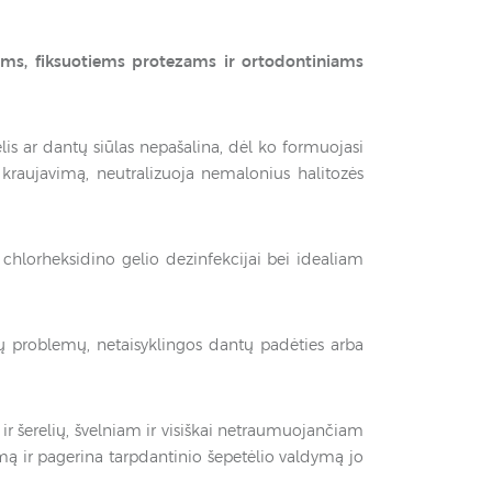
tams, fiksuotiems protezams ir ortodontiniams
ėlis ar dantų siūlas nepašalina, dėl ko formuojasi
kraujavimą, neutralizuoja nemalonius halitozės
 chlorheksidino gelio dezinfekcijai bei idealiam
 problemų, netaisyklingos dantų padėties arba
ir šerelių, švelniam ir visiškai netraumuojančiam
umą ir pagerina tarpdantinio šepetėlio valdymą jo