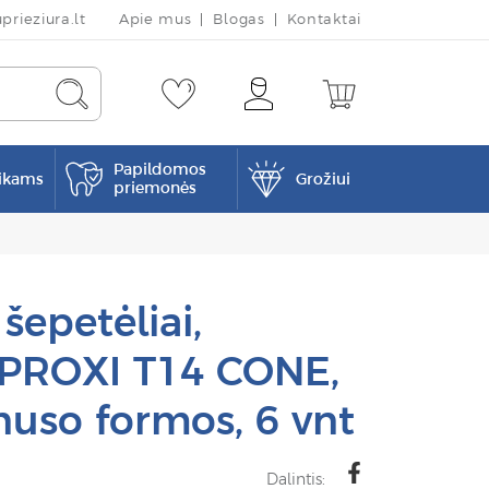
rieziura.lt
Apie mus
Blogas
Kontaktai
Papildomos
ikams
Grožiui
priemonės
šepetėliai,
PROXI T14 CONE,
uso formos, 6 vnt
Dalintis: