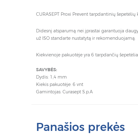
CURASEPT Proxi Prevent tarpdantinių šepetėlių kok
Didesnį atsparumą nei įprastai garantuoja daugy
už ISO standarte nustatytą ir rekomenduojamą.
Kiekvienoje pakuotėje yra 6 tarpdančių šepetėliai 
SAVYBĖS:
Dydis: 1,4 mm
Kiekis pakuotėje: 6 vnt
Gamintojas: Curasept S.p.A
Panašios prekės