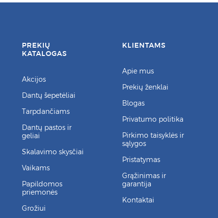
PREKIŲ
KLIENTAMS
KATALOGAS
Apie mus
Akcijos
Prekių ženklai
Dantų šepetėliai
Blogas
Tarpdančiams
Privatumo politika
Dantų pastos ir
Pirkimo taisyklės ir
geliai
sąlygos
Skalavimo skysčiai
Pristatymas
Vaikams
Grąžinimas ir
Papildomos
garantija
priemonės
Kontaktai
Grožiui