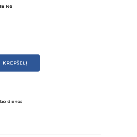
NE N6
Į KREPŠELĮ
rbo dienos