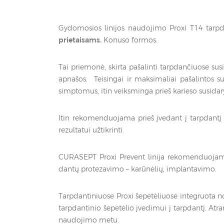
Gydomosios linijos naudojimo Proxi T14 tarp
prietaisams.
Konuso formos.
Tai priemonė, skirta pašalinti tarpdančiuose susi
apnašos. Teisingai ir maksimaliai pašalintos 
simptomus, itin veiksminga prieš karieso susida
Itin rekomenduojama prieš įvedant į tarpdantį P
rezultatui užtikrinti.
CURASEPT Proxi Prevent linija rekomenduojama
dantų protezavimo – karūnėlių, implantavimo.
Tarpdantiniuose Proxi šepetėliuose integruota no
tarpdantinio šepetėlio įvedimui į tarpdantį. Atr
naudojimo metu.