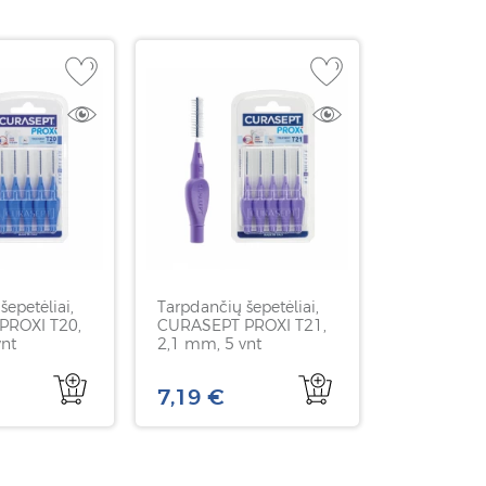
šepetėliai,
Tarpdančių šepetėliai,
PROXI T20,
CURASEPT PROXI T21,
vnt
2,1 mm, 5 vnt
7,19 €