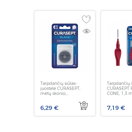
Tarpdančių siūlas-
Tarpdančių š
juostelė CURASEPT,
CURASEPT P
mėtų skonio,
CONE, 1,3 
impregnuotas
formos 6 vn
chlorheksidinu, 50 m
6,29 €
7,19 €