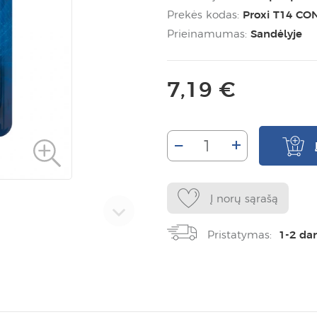
Prekės kodas:
Proxi T14 CO
Prieinamumas:
Sandėlyje
7,19 €
–
+
Į norų sąrašą
Pristatymas:
1-2 da