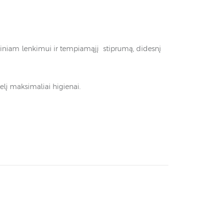
otiniam lenkimui ir tempiamąjį stiprumą, didesnį
telį maksimaliai higienai.