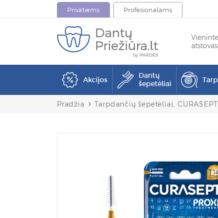
Privatiems
Profesionalams
Vienint
atstovas
Dantų
Akcijos
Tar
šepetėliai
Pradžia
Tarpdančių šepetėliai, CURASEP