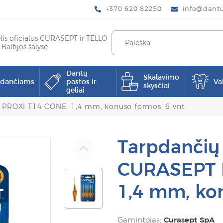
+370 620 82250
info@dantup
elis oficialus CURASEPT ir TELLO
 Baltijos šalyse
Dantų
Skalavimo
pdančiams
pastos ir
Va
skysčiai
geliai
T PROXI T14 CONE, 1,4 mm, konuso formos, 6 vnt
Tarpdančių 
CURASEPT 
1,4 mm, kon
Gamintojas:
Curasept SpA