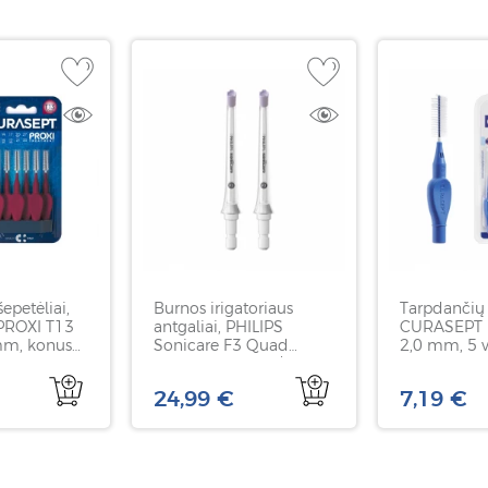
epetėliai,
Burnos irigatoriaus
Tarpdančių 
ROXI T13
antgaliai, PHILIPS
CURASEPT 
mm, konuso
Sonicare F3 Quad
2,0 mm, 5 
t
Stream, HX3062/00, 2
vnt
24,99 €
7,19 €