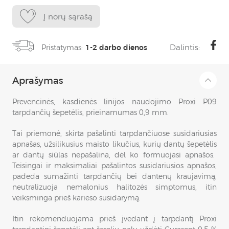
Į norų sąrašą
Dalintis:
Pristatymas:
1-2 darbo dienos
Aprašymas
Prevencinės, kasdienės linijos naudojimo Proxi P09
tarpdančių šepetėlis, prieinamumas 0,9 mm.
Tai priemonė, skirta pašalinti tarpdančiuose susidariusias
apnašas, užsilikusius maisto likučius, kurių dantų šepetėlis
ar dantų siūlas nepašalina, dėl ko formuojasi apnašos.
Teisingai ir maksimaliai pašalintos susidariusios apnašos,
padeda sumažinti tarpdančių bei dantenų kraujavimą,
neutralizuoja nemalonius halitozės simptomus, itin
veiksminga prieš karieso susidarymą.
Itin rekomenduojama prieš įvedant į tarpdantį Proxi