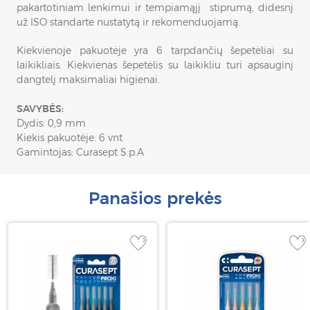
pakartotiniam lenkimui ir tempiamąjį stiprumą, didesnį
už ISO standarte nustatytą ir rekomenduojamą.
Kiekvienoje pakuotėje yra 6
tarpdančių
šepetėliai su
laikikliais. Kiekvienas šepetėlis su laikikliu turi apsauginį
dangtelį maksimaliai higienai.
SAVYBĖS:
Dydis: 0,9 mm
Kiekis pakuotėje: 6 vnt
Gamintojas: Curasept S.p.A
Panašios prekės