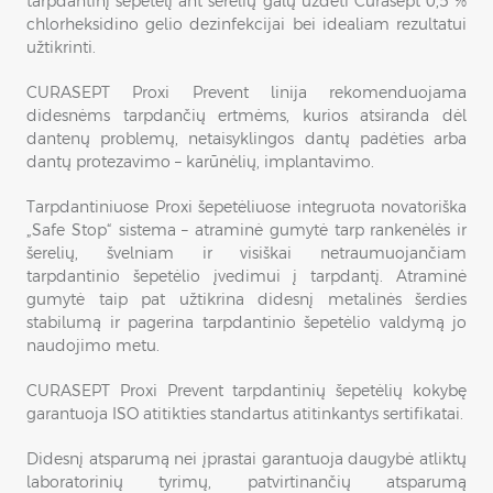
tarpdantinį šepetėlį ant šerelių galų uždėti Curasept 0,5 %
chlorheksidino gelio dezinfekcijai bei idealiam rezultatui
užtikrinti.
CURASEPT Proxi Prevent linija rekomenduojama
didesnėms tarpdančių ertmėms, kurios atsiranda dėl
dantenų problemų, netaisyklingos dantų padėties arba
dantų protezavimo – karūnėlių, implantavimo.
Tarpdantiniuose Proxi šepetėliuose integruota novatoriška
„Safe Stop“ sistema – atraminė gumytė tarp rankenėlės ir
šerelių, švelniam ir visiškai netraumuojančiam
tarpdantinio šepetėlio įvedimui į tarpdantį. Atraminė
gumytė taip pat užtikrina didesnį metalinės šerdies
stabilumą ir pagerina tarpdantinio šepetėlio valdymą jo
naudojimo metu.
CURASEPT Proxi Prevent tarpdantinių šepetėlių kokybę
garantuoja ISO atitikties standartus atitinkantys sertifikatai.
Didesnį atsparumą nei įprastai garantuoja daugybė atliktų
laboratorinių tyrimų, patvirtinančių atsparumą