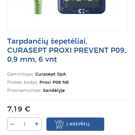
Tarpdančių šepetėliai,
CURASEPT PROXI PREVENT P09,
0,9 mm, 6 vnt
Gamintojas:
Curasept SpA
Prekės kodas:
Proxi P09 N6
Prieinamumas:
Sandėlyje
7,19 €
–
+
Į KREPŠELĮ