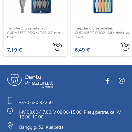
Tarpdančių šepetėliai,
Tarpdančių šepetėliai,
CURASEPT PROXI T27, 2,7 mm,
CURASEPT PROXI MIX rinkinys,
6 vnt
5 vnt
7,19 €
6,49 €
+370 620 82250
I-IV 08:00-17:00, V 08:00-15:00, Pietų pertrauka I-V
12:00-13:00
Bangų g. 32, Klaipėda