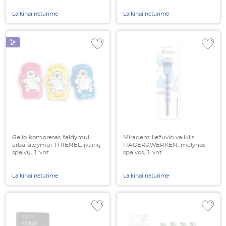
Laikinai neturime
Laikinai neturime
Gelio kompresas šaldymui
Miradent liežuvio valiklis
arba šildymui THIENEL, įvairių
HAGER&WERKEN, mėlynos
spalvų, 1 vnt
spalvos, 1 vnt
Laikinai neturime
Laikinai neturime