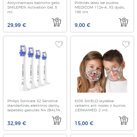
Aktyvinamasis balinimo gelis
Pirštinės latex be pudros
SMILEPEN Activation Gel, 5
MEDICOM 1124-A, XS dydis,
ml
100 vnt
29,99 €
9,00 €
Philips Sonicare S2 Sensitive
KIDS SHIELD skydeliai
standartinės elektrinio dantų
vaikams ant nosies ir burnos
šepetėlio galvutės N4 (BALTA)
,CERKAMED, 2 vnt
HX6054/87
32,99 €
15,00 €