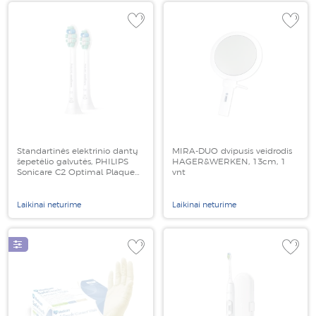
Standartinės elektrinio dantų
MIRA-DUO dvipusis veidrodis
šepetėlio galvutės, PHILIPS
HAGER&WERKEN, 13cm, 1
Sonicare C2 Optimal Plaque
vnt
Defence, HX9022/10, baltos
spalvos, 2 vnt
Laikinai neturime
Laikinai neturime