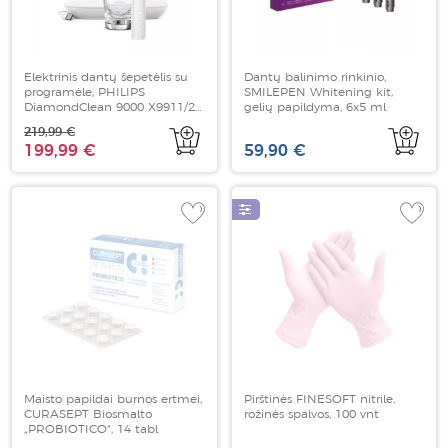
Elektrinis dantų šepetėlis su
Dantų balinimo rinkinio,
programėle, PHILIPS
SMILEPEN Whitening kit,
DiamondClean 9000 X9911/27,
gelių papildyma, 6x5 ml
baltos spalvos, 1 vnt
219,99 €
199,99 €
59,90 €
Maisto papildai burnos ertmei,
Pirštinės FINESOFT nitrile,
CURASEPT Biosmalto
rožinės spalvos, 100 vnt
„PROBIOTICO“, 14 tabl