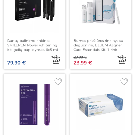
Dantų balinimo rinkinio,
Burnos priežiūros rinkinys su
SMILEPEN Power whitening
deguonimi, BLUEM Aligner
kit, gelių papildymas, 6x5 ml
Care Essentials Kit, 1 rink
29,00 €
79,90 €
23,99 €