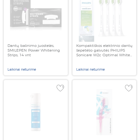
Dantų balinimo juostelės,
Kompaktiškos elektrinio dantų
SMILEPEN Power Whitening
šepetėlio galvutės PHILIPS
Strips, 14 vnt
Sonicare W2c Optimal White,
HX6074/27, baltos spalvos, 4
vnt
Laikinai neturime
Laikinai neturime