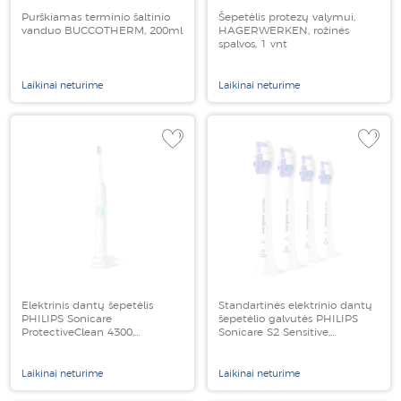
Purškiamas terminio šaltinio
Šepetėlis protezų valymui,
vanduo BUCCOTHERM, 200ml
HAGERWERKEN, rožinės
spalvos, 1 vnt
Laikinai neturime
Laikinai neturime
Elektrinis dantų šepetėlis
Standartinės elektrinio dantų
PHILIPS Sonicare
šepetėlio galvutės PHILIPS
ProtectiveClean 4300,
Sonicare S2 Sensitive,
HX6807/24, 1 vnt
HX6052/10, 4 vnt
Laikinai neturime
Laikinai neturime