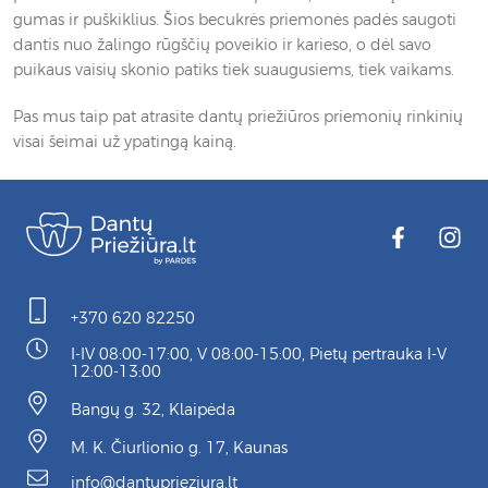
gumas ir puškiklius. Šios becukrės priemonės padės saugoti
dantis nuo žalingo rūgščių poveikio ir karieso, o dėl savo
puikaus vaisių skonio patiks tiek suaugusiems, tiek vaikams.
Pas mus taip pat atrasite dantų priežiūros priemonių rinkinių
visai šeimai už ypatingą kainą.
+370 620 82250
I-IV 08:00-17:00, V 08:00-15:00, Pietų pertrauka I-V
12:00-13:00
Bangų g. 32, Klaipėda
M. K. Čiurlionio g. 17, Kaunas
info@dantuprieziura.lt