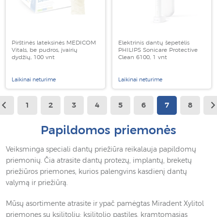
Pirštinės lateksinės MEDICOM
Elektrinis dantų šepetėlis
Vitals, be pudros, įvairių
PHILIPS Sonicare Protective
dydžių, 100 vnt
Clean 6100, 1 vnt
Laikinai neturime
Laikinai neturime
1
2
3
4
5
6
7
8
Papildomos priemonės
Veiksminga speciali dantų priežiūra reikalauja papildomų
priemonių. Čia atrasite dantų protezų, implantų, breketų
priežiūros priemones, kurios palengvins kasdienį dantų
valymą ir priežiūrą.
Mūsų asortimente atrasite ir ypač pamėgtas Miradent Xylitol
priemones su ksilitoliu: ksilitolio pastiles, kramtomąsias