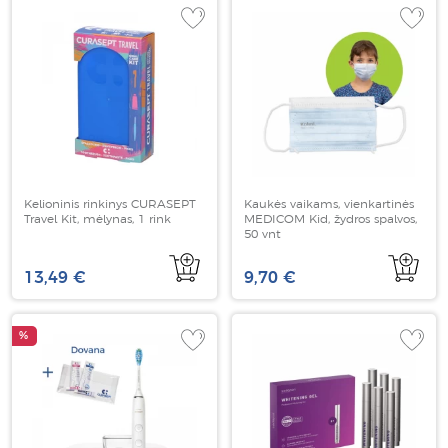
Kelioninis rinkinys CURASEPT
Kaukės vaikams, vienkartinės
Travel Kit, mėlynas, 1 rink
MEDICOM Kid, žydros spalvos,
50 vnt
13,49 €
9,70 €
%