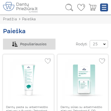
Pradžia
Paieška
Paieška
Rodyti:
Populiariausios
25
Dantų pasta su arbatmedžio
Dantų siūlas su arbatmedžio
aliejumi ir fluoridu Tebodont,
aliejumi Tebodont-F, DR.