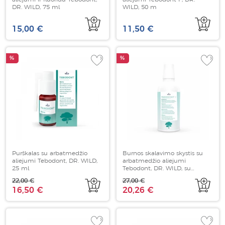
DR. WILD, 75 ml
WILD, 50 m
15,00 €
11,50 €
%
%
Purškalas su arbatmedžio
Burnos skalavimo skystis su
aliejumi Tebodont, DR. WILD,
arbatmedžio aliejumi
25 ml
Tebodont, DR. WILD, su
fluoridu, 500 ml
22,00 €
27,00 €
16,50 €
20,26 €