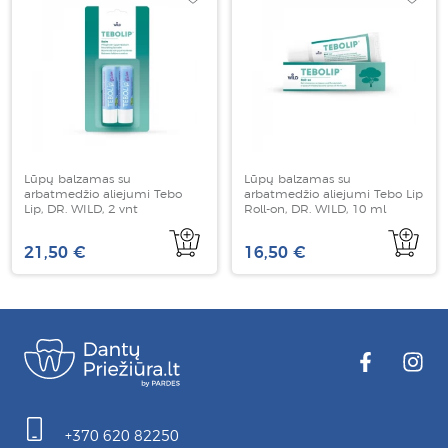
Lūpų balzamas su
Lūpų balzamas su
arbatmedžio aliejumi Tebo
arbatmedžio aliejumi Tebo Lip
Lip, DR. WILD, 2 vnt
Roll-on, DR. WILD, 10 ml
21,50 €
16,50 €
+370 620 82250