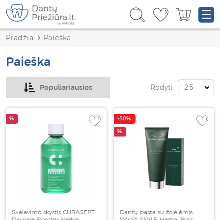
Pradžia
Paieška
Paieška
Rodyti:
Populiariausios
25
%
-50%
%
Skalavimo skystis CURASEPT
Dantų pasta su žolelėmis
Daycare Booster Herbal
SWISS SMILE Herbal Bliss,