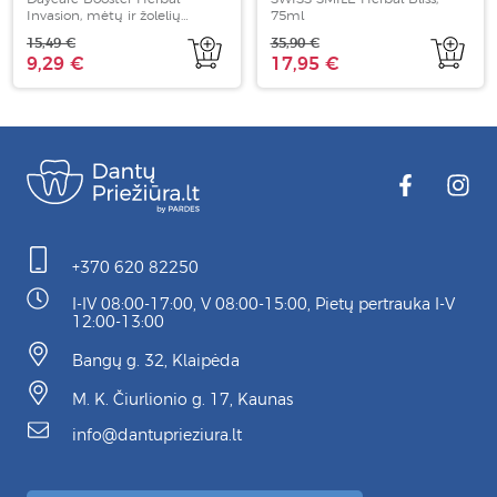
Invasion, mėtų ir žolelių
75ml
skonio, 250 ml
15,49 €
35,90 €
9,29 €
17,95 €
+370 620 82250
I-IV 08:00-17:00, V 08:00-15:00, Pietų pertrauka I-V
12:00-13:00
Bangų g. 32, Klaipėda
M. K. Čiurlionio g. 17, Kaunas
info@dantuprieziura.lt