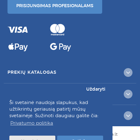
PRISIJUNGIMAS PROFESIONALAMS
PREKIŲ KATALOGAS
Uždaryti
KLIENTAMS
Ši svetainė naudoja slapukus, kad
užtikrintų geriausią patirtį mūsų
RAŠYKITE MUMS:
svetainėje. Sužinoti daugiau galite čia:
Privatumo politika
© Visos teisės saugomos 2026 dantuprieziura.lt