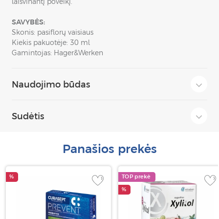
laisvinantį poveikį.
SAVYBĖS:
Skonis: pasiflorų vaisiaus
Kiekis pakuotėje: 30 ml
Gamintojas: Hager&Werken
Naudojimo būdas
Sudėtis
Panašios prekės
%
TOP prekė
%