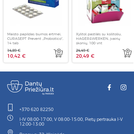
Maisto papildas burnos ertmei,
Xylitol pastilės su ksilitoliu,
CURASEPT Prevent „Probiotico“,
HAGER&WERKEN, įvairių
14 tab
skonių, 100 vnt
14,89 €
24,49 €
10,42 €
20,49 €
+370 620 82250
I-IV 08:00-17:00, V 08:00-15:00, Pietų pertrauka I-V
12:00-13:00