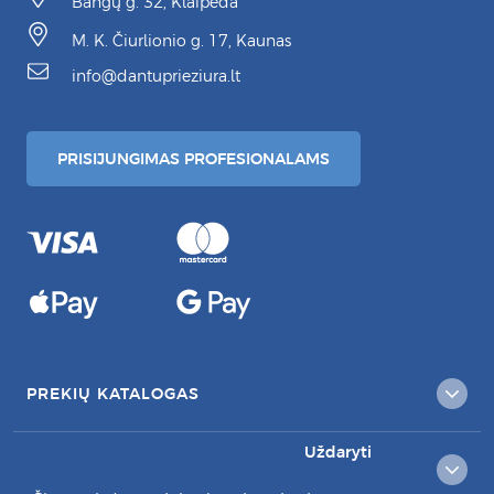
Bangų g. 32, Klaipėda
M. K. Čiurlionio g. 17, Kaunas
info@dantuprieziura.lt
PRISIJUNGIMAS PROFESIONALAMS
PREKIŲ KATALOGAS
Uždaryti
KLIENTAMS