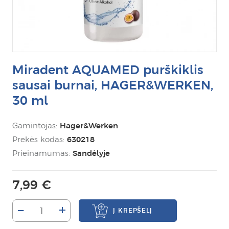
Miradent AQUAMED purškiklis
sausai burnai, HAGER&WERKEN,
30 ml
Gamintojas:
Hager&Werken
Prekės kodas:
630218
Prieinamumas:
Sandėlyje
7,99 €
–
+
Į KREPŠELĮ