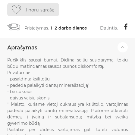
Į norų sąrašą
Dalintis:
Pristatymas:
1-2 darbo dienos
Aprašymas
Purškiklis sausai burnai. Didina seilių susidarymą, tokiu
būdu mažindamas sausos burnos diskomfortą.
Privalumai:
- pasaldinta ksilitoliu
- padeda palaikyti dantų mineralizaciją*
- be cukraus
- gaivus vaisių skonis
* Maisto, kuriame vietoj cukraus yra ksilitolio, vartojimas
padeda palaikyti dantų mineralizaciją. Prašome atkreipti
dėmesį į įvairią ir subalansuotą mitybą bei sveiką
gyvenimo būdą
Pastaba: per didelis vartojimas gali turėti vidurius