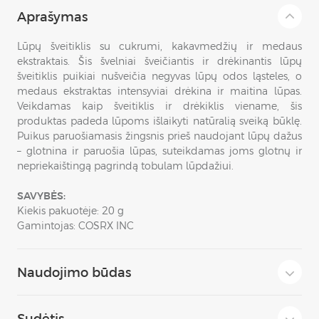
Aprašymas
Lūpų šveitiklis su cukrumi, kakavmedžių ir medaus
ekstraktais. Šis švelniai šveičiantis ir drėkinantis lūpų
šveitiklis puikiai nušveičia negyvas lūpų odos ląsteles, o
medaus ekstraktas intensyviai drėkina ir maitina lūpas.
Veikdamas kaip šveitiklis ir drėkiklis viename, šis
produktas padeda lūpoms išlaikyti natūralią sveiką būklę.
Puikus paruošiamasis žingsnis prieš naudojant lūpų dažus
– glotnina ir paruošia lūpas, suteikdamas joms glotnų ir
nepriekaištingą pagrindą tobulam lūpdažiui.
SAVYBĖS:
Kiekis pakuotėje: 20 g
Gamintojas: COSRX INC
Naudojimo būdas
Sudėtis