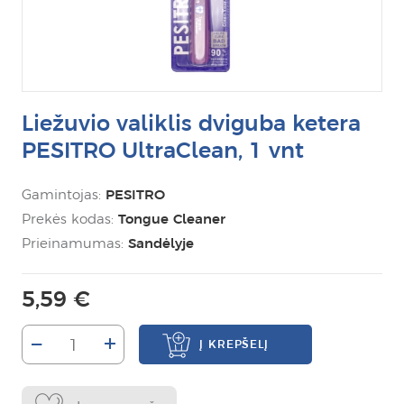
Liežuvio valiklis dviguba ketera
PESITRO UltraClean, 1 vnt
Gamintojas:
PESITRO
Prekės kodas:
Tongue Cleaner
Prieinamumas:
Sandėlyje
5,59 €
–
+
Į KREPŠELĮ