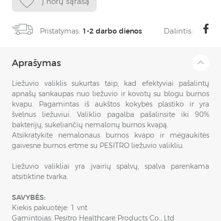
Į norų sąrašą
Dalintis:
Pristatymas:
1-2 darbo dienos
Aprašymas
Liežuvio valiklis sukurtas taip, kad efektyviai pašalintų
apnašų sankaupas nuo liežuvio ir kovotų su blogu burnos
kvapu. Pagamintas iš aukštos kokybės plastiko ir yra
švelnus liežuviui. Valiklio pagalba pašalinsite iki 90%
bakterijų, sukeliančių nemalonų burnos kvapą.
Atsikratykite nemalonaus burnos kvapo ir mėgaukitės
gaivesne burnos ertme su PESITRO liežuvio valikliu.
Liežuvio valikliai yra įvairių spalvų, spalva parenkama
atsitiktine tvarka.
SAVYBĖS:
Kiekis pakuotėje: 1 vnt
Gamintojas: Pesitro Healthcare Products Co., Ltd