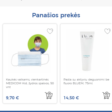
Panašios prekės
Kaukės vaikams, vienkartinės
Pasta su aktyviu deguonimi be
MEDICOM Kid, žydros spalvos, 50
fluoro BLUEM, 75ml
vnt
9,70 €
14,50 €