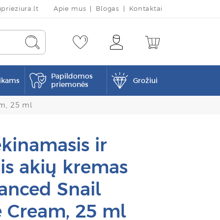
rieziura.lt
Apie mus
Blogas
Kontaktai
Papildomos
ikams
Grožiui
priemonės
am, 25 ml
kinamasis ir
is akių kremas
nced Snail
e Cream, 25 ml