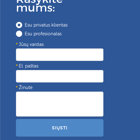
mums:
Esu privatus klientas
Esu profesionalas
Jūsų vardas:
El. paštas:
Žinutė
SIŲSTI