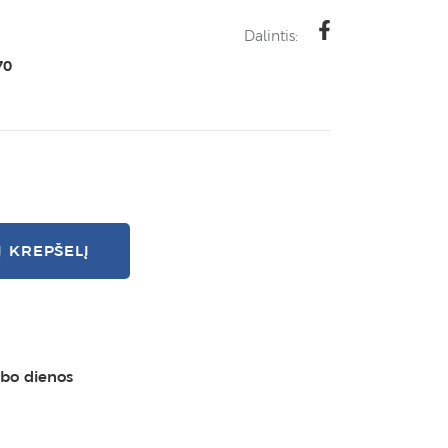
Dalintis:
70
Į KREPŠELĮ
rbo dienos