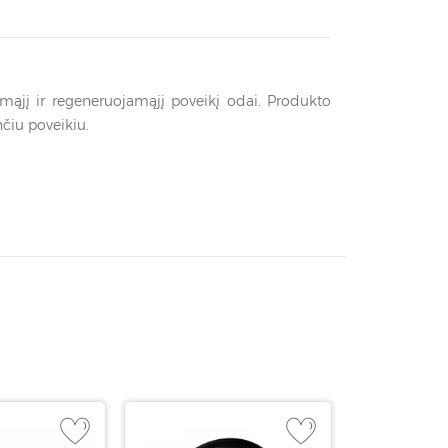
namąjį ir regeneruojamąjį poveikį odai. Produkto
nčiu poveikiu.