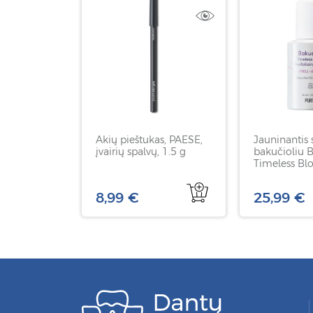
Akių pieštukas, PAESE,
Jauninantis
įvairių spalvų, 1.5 g
bakučioliu 
Timeless B
Revitalizing
PURITO, 30 
8,99 €
25,99 €