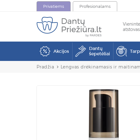
Privatiems
Profesionalams
Vienint
atstovas
Dantų
Akcijos
Tar
šepetėliai
Pradžia
Lengvas drėkinamasis ir maitina