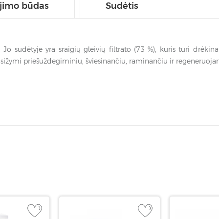
jimo būdas
Sudėtis
o sudėtyje yra sraigių gleivių filtrato (73 %), kuris turi drėki
pasižymi priešuždegiminiu, šviesinančiu, raminančiu ir regeneruoja