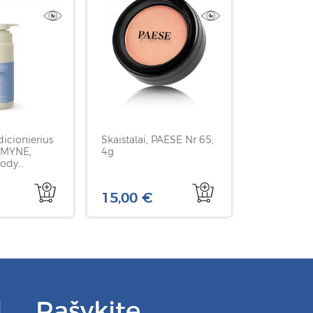
icionierius
Skaistalai, PAESE Nr 65,
 MYNE,
4g
Body
, 250 ml
15,00 €
Rašykite