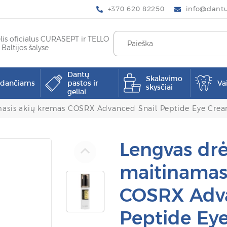
+370 620 82250
info@dantup
elis oficialus CURASEPT ir TELLO
 Baltijos šalyse
Dantų
Skalavimo
pdančiams
pastos ir
Va
skysčiai
geliai
masis akių kremas COSRX Advanced Snail Peptide Eye Cre
Lengvas drė
maitinamas
COSRX Adva
Peptide Ey