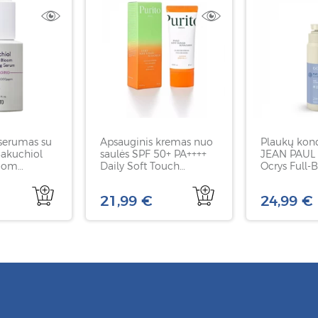
 serumas su
Apsauginis kremas nuo
Plaukų kond
Bakuchiol
saulės SPF 50+ PA++++
JEAN PAUL
loom
Daily Soft Touch
Ocrys Full-
 Serum,
Sunscreen, PURITO, 60
conditioner
ml
ml
21,99 €
24,99 €