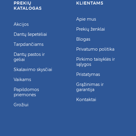
PREKIŲ
KLIENTAMS
KATALOGAS
Apie mus
Akcijos
Prekių ženklai
Dantų šepetėliai
Blogas
Tarpdančiams
Privatumo politika
Dantų pastos ir
Pirkimo taisyklės ir
geliai
sąlygos
Skalavimo skysčiai
Pristatymas
Vaikams
Grąžinimas ir
Papildomos
garantija
priemonės
Kontaktai
Grožiui