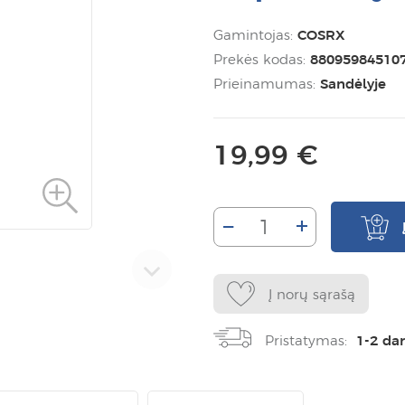
Gamintojas:
COSRX
Prekės kodas:
88095984510
Prieinamumas:
Sandėlyje
19,99 €
–
+
Į norų sąrašą
Pristatymas:
1-2 da