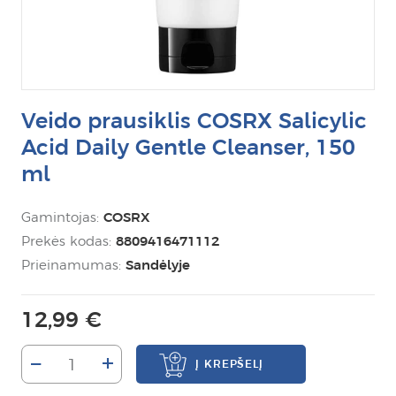
Veido prausiklis COSRX Salicylic
Acid Daily Gentle Cleanser, 150
ml
Gamintojas:
COSRX
Prekės kodas:
8809416471112
Prieinamumas:
Sandėlyje
12,99 €
–
+
Į KREPŠELĮ