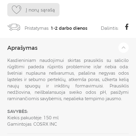
Į norų sąrašą
Dalintis:
Pristatymas:
1-2 darbo dienos
Aprašymas
Kasdieniniam naudojimui skirtas prausiklis su salicilo
rūgštimi padeda rūpintis problemine ir/ar riebia oda:
švelniai nuplauna nešvarumus, pašalina negyvas odos
ląsteles ir sebumo perteklių, atkemša poras, užkerta kelią
naujų spuogų ir inkštirų formavimuisi. Prausiklis
nedžiovina, neišbalansuoja sveiko odos pH, pasižymi
raminančiomis savybėmis, nepalieka tempimo jausmo.
SAVYBĖS:
Kiekis pakuotėje: 150 ml
Gamintojas: COSRX INC