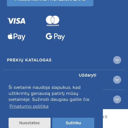
PREKIŲ KATALOGAS
Uždaryti
KLIENTAMS
Ši svetainė naudoja slapukus, kad
užtikrintų geriausią patirtį mūsų
svetainėje. Sužinoti daugiau galite čia:
RAŠYKITE MUMS:
Privatumo politika
© Visos teisės saugomos 2026 dantuprieziura.lt
Nuostatos
Sutinku