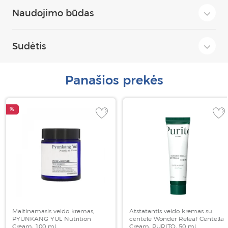
Naudojimo būdas
Sudėtis
Panašios prekės
%
Maitinamasis veido kremas,
Atstatantis veido kremas su
PYUNKANG YUL Nutrition
centele Wonder Releaf Centella
Cream, 100 ml
Cream, PURITO, 50 ml